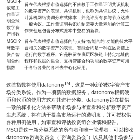
MSCI不
旨在代表根据市值选择的不依赖于工作量证明共识机制
依赖工
的数字资产的表现。共识机制，也称为共识协议，允许
作量证
计算机网络协调分布式账本，并允许所有参与节点达成
明全球
一般协议。工作量证明共识机制需要大量耗能的计算工
数字资
作来创建包含分布式账本中交易的新块。
产指数
MSCI全
旨在代表根据市值选择的与支持“智能合约”功能的技术平
球数字
台相关的数字资产的表现。智能合约是一种在区块链上
资产智
运行的数字程序。它是驻留在底层区块链上特定地址的
能合约
程序和数据的集合。支持智能合约功能的数字资产可用
指数
于各行各业的各种去中心化应用。
TM
这些指数将使用datonomy
，这是一种新的数字资产市
场分类系统。作为一项新的数据服务，datonomy根据硬
币和代币的使用方式对其进行分类。datonomy旨在提供
一致的标准化方法来帮助市场参与者查看和分析数字资产
生态系统，将有助于提高市场运行的透明度，并可授权供
各种用例使用，如审查和评估投资组合业绩和报告。
MSCI是这一新分类系统的所有者和唯一管理者，可以接收
datonomy咨询委员会（“咨询委员会”）以及其他市场参与