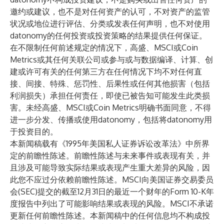
邀约或建议，也不是对任何资产的认可，不对资产的监管
状况或地位进行评估、分类或发表任何声明，也不对使用
datonomy的任何投资或投资策略的结果提供任何保证。
在不限制任何前述规定的情况下，高盛、MSCI或Coin
Metrics或其任何关联公司或参与或与数据编译、计算、创
建或许可有关的任何第三方在任何情况下均不对任何直
接、间接、特殊、惩罚性、后果性或任何其他损害（包括
利润损失）承担任何责任，即使已被告知可能发生此类损
害。未经高盛、MSCI或Coin Metrics明确书面同意，不得
进一步分发、传播或使用datonomy，包括将datonomy用
于投资目的。
本新闻稿载有《1995年美国私人证券诉讼改革法》中所界
定的前瞻性陈述。前瞻性陈述与未来事件或表现有关，并
且涉及可能导致实际结果或表现产生重大差异的风险，因
此您不应过分依赖前瞻性陈述。MSCI向美国证券交易委员
会(SEC)提交的截至12月31日的最近一个财年的Form 10-K年
度报告中列出了可能影响结果或表现的风险。MSCI不承诺
更新任何前瞻性陈述。本新闻稿中的任何信息均不构成投