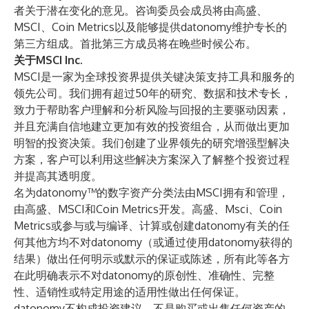
者关于潜在变化的意见。咨询委员会成员将由高盛、
MSCI、Coin Metrics以及能够提供datonomy维护专长的
第三方组成。首批第三方成员将在晚些时候公布。
关于MSCI Inc.
MSCI是一家为全球投资界提供关键决策支持工具和服务的
领先公司。我们拥有超过50年的研究、数据和技术专长，
致力于帮助客户理解和分析风险与回报的主要驱动因素，
并且充满自信地建立更加有效的投资组合，从而做出更加
明智的投资决策。我们创建了业界领先的研究增强型解决
方案，客户可以利用这些解决方案深入了解整个投资过程
并提高其透明度。
名为datonomy™的数字资产分类法由MSCI拥有和管理，
由高盛、MSCI和Coin Metrics开发。高盛、Msci、Coin
Metrics或参与或与编译、计算或创建datonomy有关的任
何其他方均不对datonomy（或通过使用datonomy获得的
结果）做出任何明示或默示的保证或陈述，所有此等各方
在此明确表示不对datonomy的原创性、准确性、完整
性、适销性或特定用途的适用性做出任何保证。
datonomy不构成投资建议，不是购买或出售任何资产的