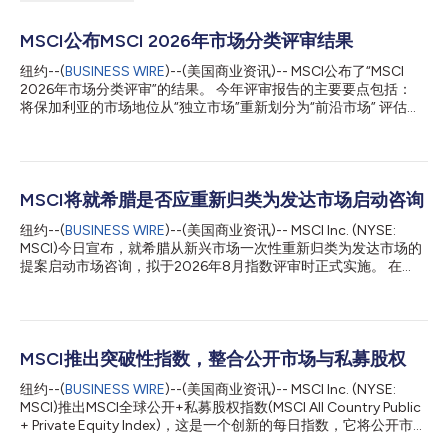
MSCI公布MSCI 2026年市场分类评审结果
纽约--(
BUSINESS WIRE
)--(美国商业资讯)-- MSCI公布了“MSCI
2026年市场分类评审”的结果。 今年评审报告的主要要点包括：
将保加利亚的市场地位从“独立市场”重新划分为“前沿市场” 评估印
尼和土耳其股票市场的股东透明度及协同交易问题，同时认可这两
个市场为解决这些问题已宣布采取的措施，并指出如果未能观察到
切实进展，未来仍有可能就如何妥善处理这两个市场的问题进行磋
商 确认孟加拉国已取消最低价格限制，同时提醒，若重新引入该
限制，可能会引发关于将该国市场地位从“前沿市场”重新分类为“独
MSCI将就希腊是否应重新归类为发达市场启动咨询
立市场”的磋商 持续监测旨在提高韩国股票市场对国际机构投资者
纽约--(
BUSINESS WIRE
)--(美国商业资讯)-- MSCI Inc. (NYSE:
准入性的各项措施的实施情况 关于在2027年5月指数评审中将希
MSCI)今日宣布，就希腊从新兴市场一次性重新归类为发达市场的
腊市场地位从“新兴市场”重新分类为“发达市场”的提醒 市场分类与
提案启动市场咨询，拟于2026年8月指数评审时正式实施。 在
分类标准部门主管Raman Aylur Subramanian表示，”MSCI市场分
MSCI 2025年市场分类评审中，MSCI认可希腊市场在接轨欧洲发
类框架根据国际机构投资者实际体验到的市场准入性和可投资性，
达市场通用准入标准方面取得的进展，并认为希腊已满足发达市场
来判定一个市场属于发达市场、新兴市场还是前沿市场。指数纳入
的经济发展判定标准。然而，彼时希腊尚未达到规模和流动性持续
与市场分类并非一成不变的判断。必须根据市场变化和国际机构投
性规则要求——该规则规定，若要考虑向上重新归类，过去八次
资者的实际体验，对其进行持续评估。当市场准入...
指数评审中，每次均需至少五家企业达到发达市场标准指数相关要
MSCI推出突破性指数，整合公开市场与私募股权
求。 出于指数构建和维护目的，MSCI将被归类为发达市场的欧洲
纽约--(
BUSINESS WIRE
)--(美国商业资讯)-- MSCI Inc. (NYSE:
国家视为单一实体。这种方法反映了欧洲股票市场高度的一体化，
MSCI)推出MSCI全球公开+私募股权指数(MSCI All Country Public
包括统一的市场基础设施、监管一致性和跨境准入机制。根据这一
+ Private Equity Index)，这是一个创新的每日指数，它将公开市场
框架，MSCI就可能将希腊重新归类为发达市场进行咨询时，特向
和广泛的私募股权视角整合到一个统一的框架中。该指数的推出标
市场参与者征求关于规模和流动性要求下的持续性规则是否应适用