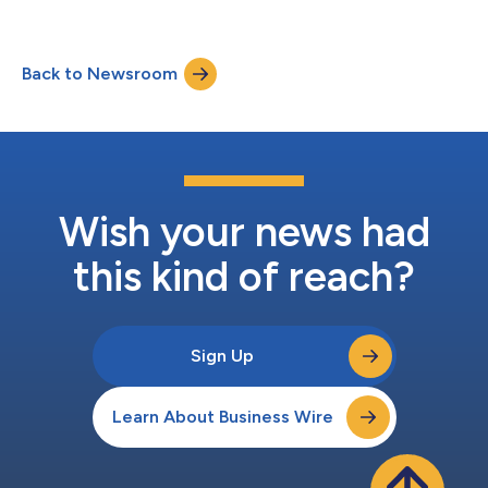
志着投资者评估整体股票敞口和衡量投资组合整体表现的方式发生
于希腊的意见。 国际机构投资者近期反馈的意见支持豁免希腊的
重大变革。 随着私募市场日益融入投资组合，私募股权已成为整
规模和流动性持续性规则，并就其是否重新归类为发达市场启动咨
体投资组合配置的核心组成部分，能够带来多元化收益、长期回报
询。市场参与者表示，希腊的市场规模与其他小型发达市场相当，
Back to Newsroom
潜力，同时让投资者能够接触到公开市场未覆盖的经济领域。该指
指数可复制性...
数顺应投资者投资组合结构的演变趋势，为追踪公开与私募市场的
全球股票表现树立了新标准。 该指数由两大核心部分组成：旗舰
指数MSCI ACWI IMI涵盖发达市场和新兴市场所有上市股票的全部
投资机会，是约5.6万亿美元管理资产的基准1；全新MSCI全球私募
股权指数(MSCI All Country Private Equity Index)则是基于MSCI专
有数据集编制的每日指标，涵盖近1万只私募股权基金的有限合伙
人(LP)提供的现金...
Wish your news had
this kind of reach?
Sign Up
Learn About Business Wire