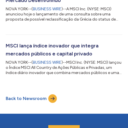
Mercado Desenvolvido
NOVA YORK--(
BUSINESS WIRE
)--A MSCI Inc. (NYSE: MSCI)
anunciou hoje o lançamento de uma consulta sobre uma
proposta de possível reclassificação da Grécia do status de
Mercado Emergente para o status de Mercado Desenvolvido
em uma única etapa, com implementação prevista para a
Revisão de Índices de agosto de 2026. Como parte da Revisão
de Classificação de Mercados da MSCI 2025, a MSCI
reconheceu que o mercado grego avançou no alinhamento
MSCI lança índice inovador que integra
com os padrões de acessibilidade comumente observados em
mercados públicos e capital privado
Me...
NOVA YORK--(
BUSINESS WIRE
)--MSCI Inc. (NYSE: MSCI) lançou
o Índice MSCI All Country de Ações Públicas e Privadas, um
índice diário inovador que combina mercados públicos e uma
visão abrangente de capital privado em uma estrutura única e
coerente. O lançamento marca uma importante mudança em
como os investidores podem avaliar a exposição total a ações
e mensurar o desempenho de seus portfólios. Com a crescente
Back to Newsroom
integração dos mercados privados nos portfólios de
investimento, o capital privado vem...