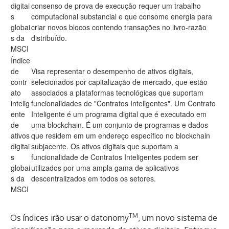
digitai
consenso de prova de execução requer um trabalho
s
computacional substancial e que consome energia para
globai
criar novos blocos contendo transações no livro-razão
s da
distribuído.
MSCI
Índice
de
Visa representar o desempenho de ativos digitais,
contr
selecionados por capitalização de mercado, que estão
ato
associados a plataformas tecnológicas que suportam
intelig
funcionalidades de "Contratos Inteligentes". Um Contrato
ente
Inteligente é um programa digital que é executado em
de
uma blockchain. É um conjunto de programas e dados
ativos
que residem em um endereço específico no blockchain
digitai
subjacente. Os ativos digitais que suportam a
s
funcionalidade de Contratos Inteligentes podem ser
globai
utilizados por uma ampla gama de aplicativos
s da
descentralizados em todos os setores.
MSCI
TM
Os índices irão usar o datonomy
, um novo sistema de