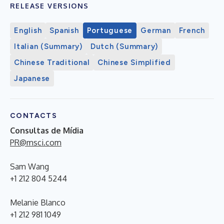
RELEASE VERSIONS
English
Spanish
Portuguese
German
French
Italian (Summary)
Dutch (Summary)
Chinese Traditional
Chinese Simplified
Japanese
CONTACTS
Consultas de Mídia
PR@msci.com
Sam Wang
+1 212 804 5244
Melanie Blanco
+1 212 981 1049