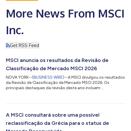
More News From MSCI
Inc.
Get RSS Feed
MSCI anuncia os resultados da Revisão de
Classificação de Mercado MSCI 2026
NOVA YORK--(
BUSINESS WIRE
)--A MSCI divulgou os resultados
da Revisão de Classificação de Mercado MSCI 2026. Os
principais destaques da revisão deste ano incluem:
Reclassificação da Bulgária de Mercado Independente para
Mercado de Fronteira Avaliação das preocupações com a
transparência dos acionistas e a negociação coordenada nos
mercados de ações da Indonésia e da Turquia, reconhecendo
as medidas anunciadas por ambos os mercados para abordar
A MSCI consultará sobre uma possível
essas questões e observando o potencial contínuo par...
reclassificação da Grécia para o status de