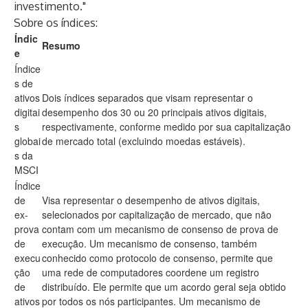
investimento."
Sobre os índices:
Índic
Resumo
e
Índice
s de
ativos
Dois índices separados que visam representar o
digitai
desempenho dos 30 ou 20 principais ativos digitais,
s
respectivamente, conforme medido por sua capitalização
globai
de mercado total (excluindo moedas estáveis).
s da
MSCI
Índice
de
Visa representar o desempenho de ativos digitais,
ex-
selecionados por capitalização de mercado, que não
prova
contam com um mecanismo de consenso de prova de
de
execução. Um mecanismo de consenso, também
execu
conhecido como protocolo de consenso, permite que
ção
uma rede de computadores coordene um registro
de
distribuído. Ele permite que um acordo geral seja obtido
ativos
por todos os nós participantes. Um mecanismo de