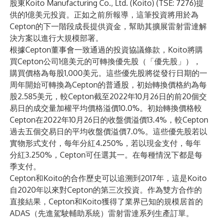
股東Koito Manufacturing Co., Ltd. (Koito) (TSE: 7276)提
供的1億美元投資。正如之前所報導，這筆投資將用於為
Cepton的下一階段成長提供資金，幫助其擴展雷射雷達解
決方案以進行大規模部署。
根據Cepton董事會一致通過的投資協議條款，Koito將購
買Cepton公司1億美元的可轉換優先股（「優先股」），
購買價格為每股1,000美元。這些優先股將從發行日期的一
周年開始可轉換為Cepton的普通股，初始轉換價格約為每
股2.585美元，較Cepton截至2022年10月26日的前20個交
易日的成交量加權平均價格溢價10.0%。初始轉換價格較
Cepton在2022年10月26日的收盤價溢價13.4%，較Cepton
過去五個交易日的平均收盤價溢價7.0%。這些優先股若以
實物形式支付，每年分紅4.250%，若以現金支付，每年
分紅3.250%，Cepton可任選其一。在每種情況下都是每
季支付。
Cepton和Koito的合作歷史可以追溯到2017年，這是Koito
自2020年以來對Cepton的第三次投資。作為雙方合作的
直接結果，Cepton和Koito獲得了業界已知的規模居首的
ADAS（先進駕駛輔助系統）雷射雷達系列生產訂單。