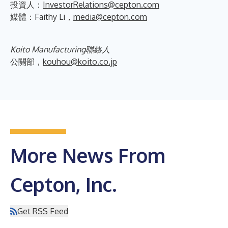
投資人：
InvestorRelations@cepton.com
媒體：Faithy Li，
media@cepton.com
Koito Manufacturing聯絡人
公關部，
kouhou@koito.co.jp
More News From
Cepton, Inc.
Get RSS Feed