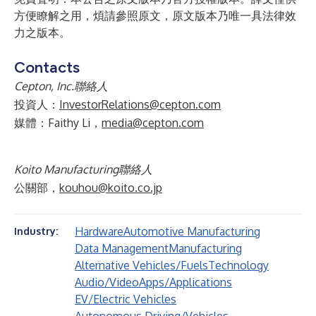
方便瞭解之用，煩請參照原文，原文版本乃唯一具法律效
力之版本。
Contacts
Cepton, Inc.聯絡人
投資人：
InvestorRelations@cepton.com
媒體：Faithy Li，
media@cepton.com
Koito Manufacturing聯絡人
公關部，
kouhou@koito.co.jp
Hardware
Automotive Manufacturing
Industry:
Data Management
Manufacturing
Alternative Vehicles/Fuels
Technology
Audio/Video
Apps/Applications
EV/Electric Vehicles