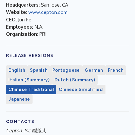
Headquarters:
San Jose, CA
Website:
www.cepton.com
CEO:
Jun Pei
Employees:
N.A.
Organization:
PRI
RELEASE VERSIONS
English
Spanish
Portuguese
German
French
Italian (Summary)
Dutch (Summary)
Chinese Traditional
Chinese Simplified
Japanese
CONTACTS
Cepton, Inc.聯絡人