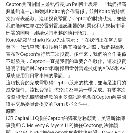
Cepton共同創辦人兼執行長Jun Pei博士表示：「我們很高
興能夠進一步加強與Koito的合作關係，並對Koito的持續
支持深表感激。這項投資鞏固了Cepton的財務狀況，並使
我們能夠在專注於雷射雷達感測器的商業化和大規模市場
部署的同時，繼續保持卓越的執行能力。」
Koito總裁Michiaki Kato先生表示：「在我們正在努力開
發下一代汽車感測器技術並將其商業化之際，我們很高興
宣布對Cepton進行第三次投資。多年來，我們的合作關係
不斷發展，Cepton一直是我們的重要合作夥伴。這次投資
證明了我們對Cepton和將採用雷射雷達技術的ADAS和AV
系統應用到日常車輛的承諾。」
這項投資的完成需取得Cepton股東的核准，並滿足適用的
成交條件。該投資預計將於2023年第一季完成。有關本次
投資和優先股關鍵條款的更多資訊將包含在Cepton向美國
證券交易委員會提交的Form 8-K文件中。
顧問
ICR Capital LLC擔任Cepton的獨家財務顧問，美邁斯律師
事務所(O’Melveny & Myers LLP)擔任Cepton的法律顧
問。SMBC Nikko擔任Koito的獨家財務顧問，Davis Polk