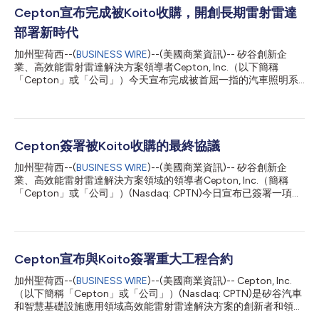
Cepton宣布完成被Koito收購，開創長期雷射雷達
部署新時代
加州聖荷西--(
BUSINESS WIRE
)--(美國商業資訊)-- 矽谷創新企
業、高效能雷射雷達解決方案領導者Cepton, Inc.（以下簡稱
「Cepton」或「公司」）今天宣布完成被首屈一指的汽車照明系
統一級供應商KOITO MANUFACTURING CO., LTD. (“Koito”) (TSE:
7276)收購。做為Koito在美國的一家私人間接子公司，Cepton將
繼續營運並將公司總部設在加州聖荷西。 此次收購於2025年1月7
日生效，代表Cepton尖端雷射雷達技術產業化的策略里程碑，將
結合兩家公司的優勢來重塑未來出行。在Koito享譽世界的汽車專
Cepton簽署被Koito收購的最終協議
業知識支援下，Cepton將繼續推動其雷射雷達解決方案的商業
加州聖荷西--(
BUSINESS WIRE
)--(美國商業資訊)-- 矽谷創新企
化，重點關注品質、可靠性和永續性。Cepton和Koito共同致力於
業、高效能雷射雷達解決方案領域的領導者Cepton, Inc.（簡稱
推動創新，並為乘用車、商用車、工業設備和交通基礎設施開啟更
「Cepton」或「公司」）(Nasdaq: CPTN)今日宣布已簽署一項最
高水準的安全自動駕駛。 此次收購的主要亮點： 以是透過部署精
終協議（簡稱「協議」）。根據該協議，首屈一指的一級汽車供應
密傳感和智慧感知解決方案來提高各級自動駕駛的汽車安全性為共
商KOITO MANUFACTURING CO., LTD. (“Koito”) (TSE: 7276)將在
同願景。 將Cepton在雷射雷達創新方面的領導地位與Koito在頂
全現金交易中以每股3.17美元收購Koito未持有的公司全部流通
級汽車解決方案產業化方面的廣泛專業知識相結合。 提高財務...
股。 Cepton股東將獲得每股3.17美元的現金，與2024年7月26日
（星期五）的收盤價相較，溢價約25.3%。交易的重要條款將在
Cepton宣布與Koito簽署重大工程合約
Cepton今天遞交給美國證券交易委員會的Form 8-K現況報告中說
加州聖荷西--(
BUSINESS WIRE
)--(美國商業資訊)-- Cepton, Inc.
明。 擬議交易將補充Koito現有的感測器技術路線圖，同時為
（以下簡稱「Cepton」或「公司」）(Nasdaq: CPTN)是矽谷汽車
Cepton提供對其雷射雷達技術的商業化至關重要的財務穩定性和
和智慧基礎設施應用領域高效能雷射雷達解決方案的創新者和領導
可擴充性。交易完成後，Cepton將作為Koito在美國的一家私人間