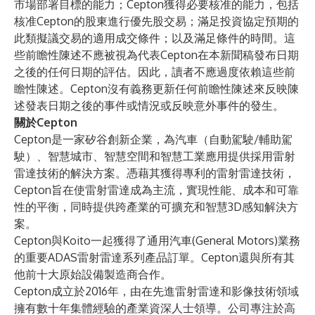
市場部署目標的能力；Cepton獲得必要核准的能力，包括
核准Cepton的股東進行優先股交易；滿足投資協定預期的
此類擬議交易的適用成交條件；以及滿足條件的時間。這
些前瞻性陳述不應被視為代表Cepton在本新聞稿發布日期
之後的任何日期的評估。因此，讀者不應過度依賴這些前
瞻性陳述。Cepton沒有義務更新任何前瞻性陳述來反映陳
述發表日期之後的事件或情況或反映意外事件的發生。
關於Cepton
Cepton是一家矽谷創新企業，為
汽車
（自動駕駛/輔助駕
駛）、
智慧城市
、
智慧空間
和智慧工業應用提供採用雷射
雷達技術的解決方案。憑藉其
獲得專利的雷射雷達
技術，
Cepton旨在使雷射雷達成為主流，實現性能、成本和可靠
性的平衡，同時提供跨產業的可擴充和智慧3D感知解決方
案。
Cepton與Koito一起獲得了通用汽車(General Motors)業務
的重要ADAS雷射雷達系列產品訂單。Cepton還與所有其
他前十大原始設備製造商合作。
Cepton成立於2016年，由在先進雷射雷達和影像技術領域
擁有數十年集體經驗的產業資深人士領導。公司專注於高