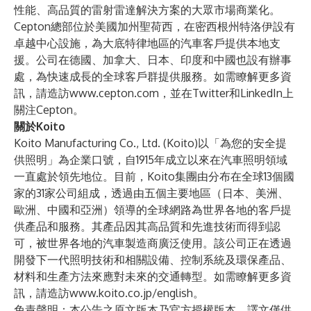
性能、高品質的雷射雷達解決方案的大眾市場商業化。
Cepton總部位於美國加州聖荷西，在密西根州特洛伊設有
卓越中心設施，為大底特律地區的汽車客戶提供本地支
援。公司在德國、加拿大、日本、印度和中國也設有辦事
處，為快速成長的全球客戶群提供服務。如需瞭解更多資
訊，請造訪
www.cepton.com
，並在
Twitter
和
LinkedIn
上
關注Cepton。
關於Koito
Koito Manufacturing Co., Ltd. (Koito)以「為您的安全提
供照明」為企業口號，自1915年成立以來在汽車照明領域
一直處於領先地位。目前，Koito集團由分布在全球13個國
家的31家公司組成，透過由五個主要地區（日本、美洲、
歐洲、中國和亞洲）領導的全球網路為世界各地的客戶提
供產品和服務。其產品因其高品質和先進技術而得到認
可，被世界各地的汽車製造商廣泛使用。該公司正在透過
開發下一代照明技術和相關設備、控制系統及環保產品、
材料和生產方法來應對未來的交通轉型。如需瞭解更多資
訊，請造訪
www.koito.co.jp/english
。
免責聲明：本公告之原文版本乃官方授權版本。譯文僅供