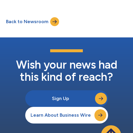
者。該公司今天宣布與其長期汽車一級合作夥伴和當前股東KOITO
接子公司營運。 Cepton執行長兼共同創辦人Jun Pei博士表示：
MANUFACTURING CO., LTD. (“Koito”) (TSE: 7276)於2024年5月9
「隨著我們與Koito一起踏上新的征程，我對Cepton下一階段的發
日簽署了重大工程設計協議（以下簡稱 「協議」）。 根據協議條
展感到振奮不已...
款，Koito將在截至2024年6月30日的季度內向Cepton提供總額
Back to Newsroom
為1000萬美元的工程服務費，以支援Cepton和Koito最近獲得的
一項重要的全球OEM專案。 該協議將推動Cepton針對其近程雷射
雷達的特定客戶的產品開發和專案執行工作。該產品計畫部署到上
述OEM專案以及其他多個OEM客戶中，以實現4級自動駕駛功能，
適用於公路和非公路使用案例。 Cepton執行長兼共同創辦人Jun
Pei博士表示：「與Koito的合作正值Cepton準備實施新的OEM專
案的關鍵時刻。我們很高興能深化與Koito的合作，推動可擴展雷
射雷達在安...
Wish your news had
this kind of reach?
Sign Up
Learn About Business Wire