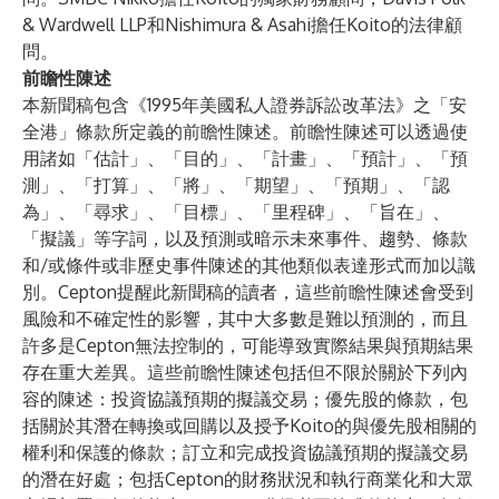
& Wardwell LLP和Nishimura & Asahi擔任Koito的法律顧
問。
前瞻性陳述
本新聞稿包含《1995年美國私人證券訴訟改革法》之「安
全港」條款所定義的前瞻性陳述。前瞻性陳述可以透過使
用諸如「估計」、「目的」、「計畫」、「預計」、「預
測」、「打算」、「將」、「期望」、「預期」、「認
為」、「尋求」、「目標」、「里程碑」、「旨在」、
「擬議」等字詞，以及預測或暗示未來事件、趨勢、條款
和/或條件或非歷史事件陳述的其他類似表達形式而加以識
別。Cepton提醒此新聞稿的讀者，這些前瞻性陳述會受到
風險和不確定性的影響，其中大多數是難以預測的，而且
許多是Cepton無法控制的，可能導致實際結果與預期結果
存在重大差異。這些前瞻性陳述包括但不限於關於下列內
容的陳述：投資協議預期的擬議交易；優先股的條款，包
括關於其潛在轉換或回購以及授予Koito的與優先股相關的
權利和保護的條款；訂立和完成投資協議預期的擬議交易
的潛在好處；包括Cepton的財務狀況和執行商業化和大眾