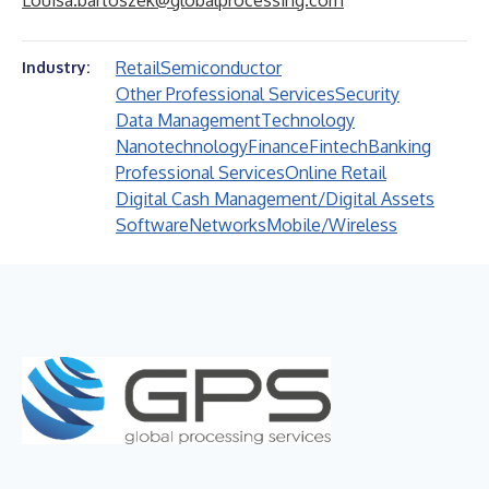
Louisa.bartoszek@globalprocessing.com
Retail
Semiconductor
Industry:
Other Professional Services
Security
Data Management
Technology
Nanotechnology
Finance
Fintech
Banking
Professional Services
Online Retail
Digital Cash Management/Digital Assets
Software
Networks
Mobile/Wireless