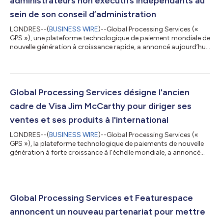
administrateurs non exécutifs indépendants au
sein de son conseil d’administration
LONDRES--(
BUSINESS WIRE
)--Global Processing Services («
GPS »), une plateforme technologique de paiement mondiale de
nouvelle génération à croissance rapide, a annoncé aujourd’hui
la nomination de Paulette Rowe, Shane Happach et Lynn
McCreary en tant qu’administrateurs non exécutifs
indépendants. Paulette Rowe est l’une des femmes les plus
influentes dans le domaine des paiements, reconnue par
American Banker dans son palmarès annuel pendant trois
Global Processing Services désigne l'ancien
années consécutives, et était auparavant PDG de...
cadre de Visa Jim McCarthy pour diriger ses
ventes et ses produits à l'international
LONDRES--(
BUSINESS WIRE
)--Global Processing Services («
GPS »), la plateforme technologique de paiements de nouvelle
génération à forte croissance à l'échelle mondiale, a annoncé
aujourd'hui la désignation de Jim McCarthy au poste de vice-
président directeur et responsable mondial des ventes et des
produits, ainsi que celle de Kevin Fox en tant que nouveau
directeur des recettes. Dans le cadre de cette fonction
nouvellement créée, Jim dirigera les équipes commerciales et
Global Processing Services et Featurespace
chargées des produits d...
annoncent un nouveau partenariat pour mettre