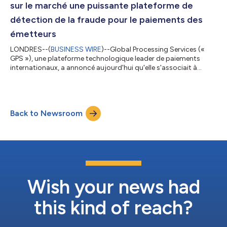
sur le marché une puissante plateforme de
détection de la fraude pour le paiements des
émetteurs
LONDRES--(
BUSINESS WIRE
)--Global Processing Services («
GPS »), une plateforme technologique leader de paiements
internationaux, a annoncé aujourd'hui qu'elle s'associait à
Featurespace, le premier fournisseur mondial d'analyse
comportementale adaptative pour la détection de la fraude et
la gestion du risque, afin de créer une solution leader sur le
marché de réduction des fraudes pour le traitement des
Back to Newsroom
émetteurs. GPS intégrera la solution leader du secteur, ARIC™
Risk Hub de Featurespace, à sa...
Wish your news had
this kind of reach?