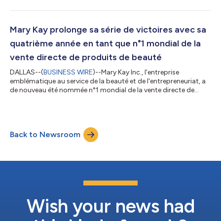
publication de son Rapport sur le développement durable 2026
(2026 Sustainability Report). Ce rapport présente les progrès
accomplis par la société envers ses objectifs pour 2030,
célèbre les réalisations de 2025 et met en lumière les dernières
Mary Kay prolonge sa série de victoires avec sa
avancées qui continuent de générer un i...
quatrième année en tant que n°1 mondial de la
vente directe de produits de beauté
DALLAS--(
BUSINESS WIRE
)--Mary Kay Inc., l'entreprise
emblématique au service de la beauté et de l'entrepreneuriat, a
de nouveau été nommée n°1 mondial de la vente directe de
produits de soins de la peau et de cosmétiques de couleur1 par
Euromonitor International, perpétuant ainsi son héritage
d'excellence pour la quatrième année consécutive. « Recevoir la
première place mondiale d’Euromonitor pour la quatrième
Back to Newsroom
année consécutive est une véritable validation approbation de
l’impact de nos conseil...
Wish your news had