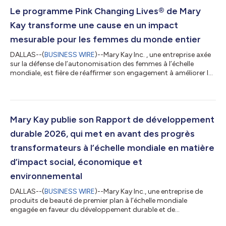
Le programme Pink Changing Lives® de Mary
Kay transforme une cause en un impact
mesurable pour les femmes du monde entier
DALLAS--(
BUSINESS WIRE
)--Mary Kay Inc. , une entreprise axée
sur la défense de l’autonomisation des femmes à l’échelle
mondiale, est fière de réaffirmer son engagement à améliorer la
vie des femmes partout dans le monde grâce à son programme
phare Pink Changing Lives® , une initiative mondiale aux
multiples facettes qui allie dons ciblés et marketing engagé afin
de générer un impact significatif et mesurable au sein des
communautés. Depuis 1996, le programme a versé plus de 230
Mary Kay publie son Rapport de développement
millions de doll...
durable 2026, qui met en avant des progrès
transformateurs à l’échelle mondiale en matière
d’impact social, économique et
environnemental
DALLAS--(
BUSINESS WIRE
)--Mary Kay Inc., une entreprise de
produits de beauté de premier plan à l’échelle mondiale
engagée en faveur du développement durable et de
l’émancipation des femmes, a annoncé aujourd’hui la