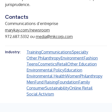
jurisprudence.
Contacts
Communications d’entreprise
marykay.com/newsroom
972.687.5332 ou
media@mkcorp.com
Training
Communications
Specialty
Industry:
Other Philanthropy
Environment
Fashion
Teens
Cosmetics
Retail
Other Education
Environmental Policy
Education
Environmental Health
Women
Philanthropy
Men
Fund Raising
Foundation
Family
Consumer
Sustainability
Online Retail
Social Activism