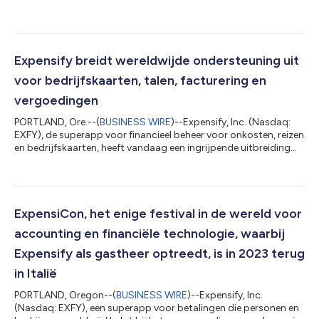
Card beschikbaar is voor bedrijven van elke omvang in de UK en
een selectie Europese markten, waaronder Spanje, Ierland, Polen
en Nederland. “De Expensify Card werkt stilletjes op de
achtergrond om uw bedrijfsuitgaven onder controle, conform
en klaar voor verwerking in de boekhouding te houden,”
Expensify breidt wereldwijde ondersteuning uit
verklaart David Barrett,...
voor bedrijfskaarten, talen, facturering en
vergoedingen
PORTLAND, Ore.--(
BUSINESS WIRE
)--Expensify, Inc. (Nasdaq:
EXFY), de superapp voor financieel beheer voor onkosten, reizen
en bedrijfskaarten, heeft vandaag een ingrijpende uitbreiding
van de internationale ondersteuning op zijn platform
aangekondigd. De lancering omvat ondersteuning voor het
importeren van bedrijfskaarten van meer dan 10.000 andere
banken wereldwijd, meertalige mogelijkheden, facturering in
euro's, internationale vergoedingen in New Expensify en bèta-
ExpensiCon, het enige festival in de wereld voor
toegang tot de Expensify Ca...
accounting en financiële technologie, waarbij
Expensify als gastheer optreedt, is in 2023 terug
in Italië
PORTLAND, Oregon--(
BUSINESS WIRE
)--Expensify, Inc.
(Nasdaq: EXFY), een superapp voor betalingen die personen en