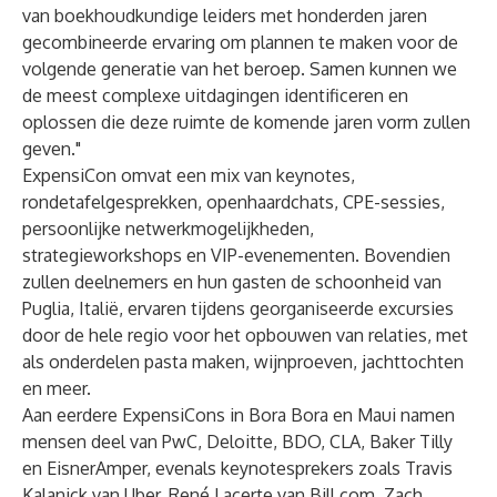
van boekhoudkundige leiders met honderden jaren
gecombineerde ervaring om plannen te maken voor de
volgende generatie van het beroep. Samen kunnen we
de meest complexe uitdagingen identificeren en
oplossen die deze ruimte de komende jaren vorm zullen
geven."
ExpensiCon omvat een mix van keynotes,
rondetafelgesprekken, openhaardchats, CPE-sessies,
persoonlijke netwerkmogelijkheden,
strategieworkshops en VIP-evenementen. Bovendien
zullen deelnemers en hun gasten de schoonheid van
Puglia, Italië, ervaren tijdens georganiseerde excursies
door de hele regio voor het opbouwen van relaties, met
als onderdelen pasta maken, wijnproeven, jachttochten
en meer.
Aan eerdere ExpensiCons in Bora Bora en Maui namen
mensen deel van PwC, Deloitte, BDO, CLA, Baker Tilly
en EisnerAmper, evenals keynotesprekers zoals Travis
Kalanick van Uber, René Lacerte van Bill.com, Zach