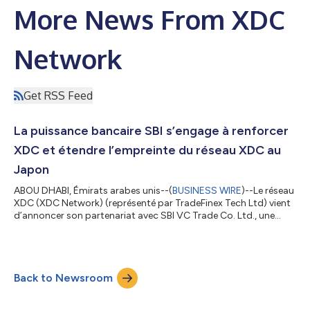
More News From XDC
Network
Get RSS Feed
La puissance bancaire SBI s’engage à renforcer
XDC et étendre l’empreinte du réseau XDC au
Japon
ABOU DHABI, Émirats arabes unis--(
BUSINESS WIRE
)--Le réseau
XDC (XDC Network) (représenté par TradeFinex Tech Ltd) vient
d’annoncer son partenariat avec SBI VC Trade Co. Ltd., une
bourse d’échange de crypto-monnaie japonaise proéminente
au sein du SBI Group. Cette collaboration stratégique marque
une étape importante pour le réseau XDC, qui fait son entrée sur
le marché japonais. XDC Network offre un réseau blockchain
Back to Newsroom
robuste conçu spécifiquement pour les cas d’usage
institutionnels, notamment...