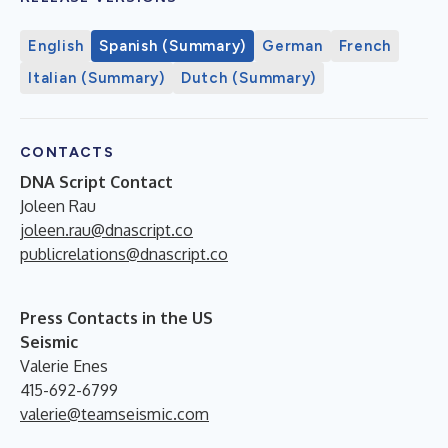
English
Spanish (Summary)
German
French
Italian (Summary)
Dutch (Summary)
CONTACTS
DNA Script Contact
Joleen Rau
joleen.rau@dnascript.co
publicrelations@dnascript.co
Press Contacts in the US
Seismic
Valerie Enes
415-692-6799
valerie@teamseismic.com