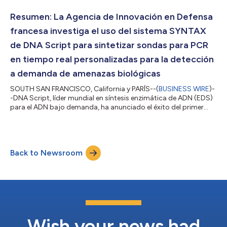
ventas, servicio y soporte. El comunicado en el idioma original
es la versión oficial y autorizada del mismo. Esta traducción es
Resumen: La Agencia de Innovación en Defensa
solamente...
francesa investiga el uso del sistema SYNTAX
de DNA Script para sintetizar sondas para PCR
en tiempo real personalizadas para la detección
a demanda de amenazas biológicas
SOUTH SAN FRANCISCO, California y PARÍS--(
BUSINESS WIRE
)-
-DNA Script, líder mundial en síntesis enzimática de ADN (EDS)
para el ADN bajo demanda, ha anunciado el éxito del primer
ensayo de PCR en tiempo real tras utilizar cebadores y sondas
sintetizados por un cliente mediante síntesis enzimática con la
impresora de ADN SYNTAX System de la empresa. Este éxito se
ha conseguido en el marco de un contrato con la Agencia de
Back to Newsroom
Innovación en Defensa francesa, en colaboración con la
Dirección General de...
Wish your news had