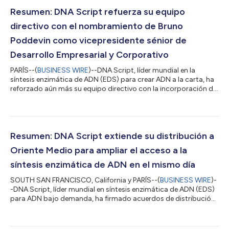
Resumen: DNA Script refuerza su equipo
directivo con el nombramiento de Bruno
Poddevin como vicepresidente sénior de
Desarrollo Empresarial y Corporativo
PARÍS--(
BUSINESS WIRE
)--DNA Script, líder mundial en la
síntesis enzimática de ADN (EDS) para crear ADN a la carta, ha
reforzado aún más su equipo directivo con la incorporación del
doctor Bruno Poddevin, que aporta 30 años de experiencia en el
sector de la fabricación de oligonucleótidos a la función de
vicepresidente sénior de Desarrollo Empresarial y Corporativo.
El comunicado en el idioma original es la versión oficial y
autorizada del mismo. Esta traducción es solamente un medio
Resumen: DNA Script extiende su distribución a
de ayuda y...
Oriente Medio para ampliar el acceso a la
síntesis enzimática de ADN en el mismo día
SOUTH SAN FRANCISCO, California y PARÍS--(
BUSINESS WIRE
)-
-DNA Script, líder mundial en síntesis enzimática de ADN (EDS)
para ADN bajo demanda, ha firmado acuerdos de distribución
en Oriente Medio con Gulf Scientific Corporation (Bahréin,
Arabia Saudí, Kuwait, Omán, Catar y Emiratos Árabes Unidos) y
Eisenberg Ltd. (Israel) para ampliar su presencia mundial en