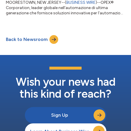
MOORESTOWN, NEW JERSEY--(
BUSINESS WIRE
)--OPEX®
Corporation, leader globale nell'automazione di ultima
generazione che fornisce soluzioni innovative per l'automazione
di magazzino, di documenti e della posta elettronica, ha
annunciato il lancio della sua serie Velo™ gestita da InoTec, una
nuova classe di desktop premium e di scanner indipendenti per
produzione elevata. Gli scanner OPEX Velo sono pensati per
Back to Newsroom
garantire prestazioni eccezionali, affidabilità e qualità di
immagine e per offrire conne...
Wish your news had
this kind of reach?
Sign Up