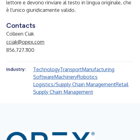
lettore e devono rinviare al testo in lingua originale, che
è l'unico giuridicamente valido.
Contacts
Colleen Ciak
cciak@opex.com
856.727.1100
Technology
Transport
Manufacturing
Industry:
Software
Machinery
Robotics
Logistics/Supply Chain Management
Retail
Supply Chain Management