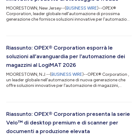
MOORESTOWN, New Jersey--(
BUSINESS WIRE
)--OPEX®
Corporation, leader globale nell'automazione di prossima
generazione che fornisce soluzioni innovative per l'automazione
di magazzini, documenti e posta, ha conquistato il premio
come Soluzione per l'anno 2026 di automazione magazzino
assegnato dalla rivista Logistics Matters. OPEX è stato
premiato per la sua proposta di stoccaggio a freddo
multizona e multiprofondità per sistemi automatizzati di
Riassunto: OPEX® Corporation esporrà le
evasione ordini in magazzino, una novità assoluta, r...
soluzioni all'avanguardia per l'automazione dei
magazzini al LogiMAT 2026
MOORESTOWN, N.J.--(
BUSINESS WIRE
)--OPEX® Corporation ,
un leader globale nell'automazione di nuova generazione che
offre soluzioni innovative per l'automazione di magazzini,
documenti e posta, esporrà le ultime novità in fatto di
automazione dei magazzini al LogiMAT 2026. La fiera più
grande al mondo per soluzioni di intralogistica e gestione dei
processi, LogiMAT si svolgerà dal 24 al 26 marzo al polo
fieristico di Stoccarda, in Germania. “Il nostro team è
Riassunto: OPEX® Corporation presenta la serie
impaziente di partecipare a LogiMAT e...
Velo™ di desktop premium e di scanner per
documenti a produzione elevata