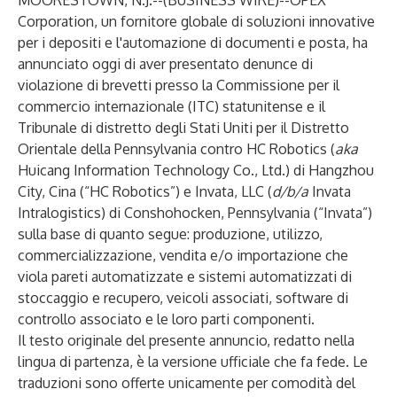
MOORESTOWN, N.J.--(
BUSINESS WIRE
)--
OPEX
Corporation
, un fornitore globale di soluzioni innovative
per i depositi e l'automazione di documenti e posta, ha
annunciato oggi di aver presentato denunce di
violazione di brevetti presso la Commissione per il
commercio internazionale (ITC) statunitense e il
Tribunale di distretto degli Stati Uniti per il Distretto
Orientale della Pennsylvania contro HC Robotics (
aka
Huicang Information Technology Co., Ltd.) di Hangzhou
City, Cina (“HC Robotics”) e Invata, LLC (
d/b/a
Invata
Intralogistics) di Conshohocken, Pennsylvania (“Invata”)
sulla base di quanto segue: produzione, utilizzo,
commercializzazione, vendita e/o importazione che
viola pareti automatizzate e sistemi automatizzati di
stoccaggio e recupero, veicoli associati, software di
controllo associato e le loro parti componenti.
Il testo originale del presente annuncio, redatto nella
lingua di partenza, è la versione ufficiale che fa fede. Le
traduzioni sono offerte unicamente per comodità del