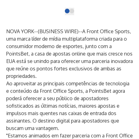
NOVA YORK--(
BUSINESS WIRE
)--
A Front Office Sports,
uma marca líder de mídia multiplataforma criada para o
consumidor moderno de esportes, junto com a
PointsBet, a casa de apostas online que mais cresce nos
EUA está se unindo para oferecer uma parceria inovadora
que reúne os pontos fortes exclusivos de ambas as
propriedades.
Ao aproveitar as principais competências de tecnologia
e conteúdo da Front Office Sports, a PointsBet agora
poderá oferecer a seu público de apostadores
sofisticados as últimas notícias, maiores apostas e
impulsos mais quentes nas caixas de entrada dos
assinantes. O destino digital para apostadores que
buscam uma vantagem.
"Estamos animados em fazer parceria com a Front Office