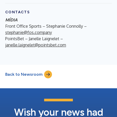
CONTACTS
MÍDIA
Front Office Sports – Stephanie Connolly –
stephanie@fos.company
PointsBet – Janelle Laignelet –
janelle.laignelet@pointsbet.com
Back to Newsroom
Wish your news had