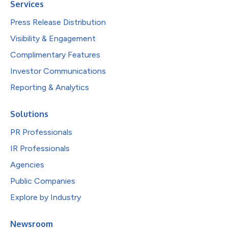
Services
Press Release Distribution
Visibility & Engagement
Complimentary Features
Investor Communications
Reporting & Analytics
Solutions
PR Professionals
IR Professionals
Agencies
Public Companies
Explore by Industry
Newsroom