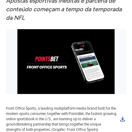
Apostas esportivas inéditas e parceria de
conteúdo começam a tempo da temporada
da NFL
Front Office Sports, a leading multiplatform media brand built for the
modern sports consumer, together with PointsBet, the fastest growing
online sportsbook in the U.S., are teaming up to deliver a
groundbreaking partnership that brings together the unique
strengths of both properties. (Graphic: Front Office Sports)