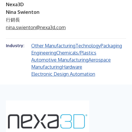
Nexa3D
Nina Swienton
行銷長
nina.swienton@nexa3d.com
Other Manufacturing
Technology
Packaging
Industry:
Engineering
Chemicals/Plastics
Automotive Manufacturing
Aerospace
Manufacturing
Hardware
Electronic Design Automation