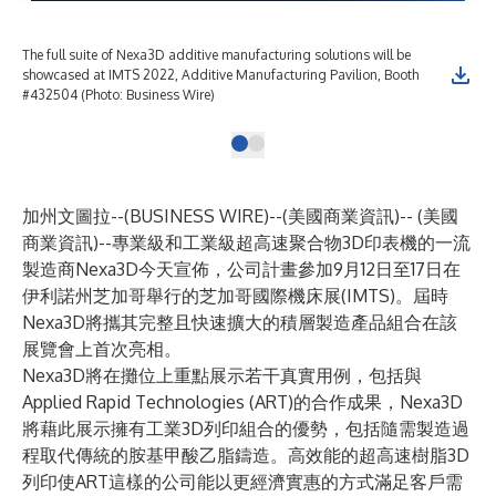
The full suite of Nexa3D additive manufacturing solutions will be
showcased at IMTS 2022, Additive Manufacturing Pavilion, Booth
#432504 (Photo: Business Wire)
加州文圖拉--(
BUSINESS WIRE
)--
(美國商業資訊)-- (美國
商業資訊)--專業級和工業級超高速聚合物3D印表機的一流
製造商
Nexa3D
今天宣佈，公司計畫參加9月12日至17日在
伊利諾州芝加哥舉行的芝加哥國際機床展(IMTS)。屆時
Nexa3D將攜其完整且快速擴大的積層製造產品組合在該
展覽會上首次亮相。
Nexa3D將在攤位上重點展示若干真實用例，包括與
Applied Rapid Technologies
(ART)的合作成果，Nexa3D
將藉此展示擁有工業3D列印組合的優勢，包括隨需製造過
程取代傳統的胺基甲酸乙脂鑄造。高效能的超高速樹脂3D
列印使ART這樣的公司能以更經濟實惠的方式滿足客戶需