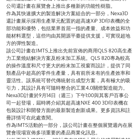
公司還計畫在展覽會上推出多種新的
功能性樹脂
。
作為其快速擴大的製造解決方案組合的一部分，Nexa3D
還計畫展示採用生產單元配置的超高速
XiP
3D印表機的全
部功能和優勢，包括業界首屈一指的產量、成本效益和功
能材料選型，這些均由其開源平臺提供支援，可實現超地
方的彈性製造。
該公司計畫在IMTS上推出先前宣佈的商用
QLS 820
高生產
力工業燒結解決方案及粉末加工系統。QLS 820專為較高
的操作溫度和尺寸更大的粉末加工視窗而設計，提供了同
類產品中超高的零件生產量，具有前所未有的生產效率和
靈活性。該系統可替代傳統射出成型方案，具有極大的吸
引力，其設計具有可隨時整合的工業4.0關燈製造能力。
Nexa3D計畫於9月14日（週三）下午1:00與其客戶百事公
司一起登場，屆時將介紹其超高速NXE 400 3D印表機在
包裝設計和開發方面的最新製造創新成果。更多資訊和註
冊詳情可在
此處
查閱。
作為IMTS活動的一部分，該公司計畫在整個展覽週內在展
覽會現場宣佈多項重要的產品商業化訊息。