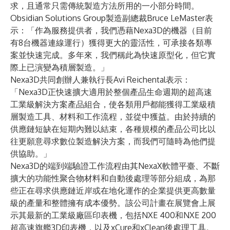
求，且通常只需傳統製造方法所用的一小部分時間。
Obsidian Solutions Group製造副總裁Bruce LeMaster表
示：「作為服務提供者，我們憑藉Nexa3D的機器（目前
有8台機器連線運行）獲得更大的靈活性，可承接各類專
案並快速完成。多年來，我們稱此為快速原型化，但它實
際上已演變為積層製造。」
Nexa3D共同創辦人兼執行長Avi Reichental表示：
「Nexa3D正快速擴大適用於整個產品生命週期的超高速
工業級解決方案產品組合，使各類用戶都能獲得工業級積
層製造工具、材料和工作流程，並從中獲益。由於持續的
供應鏈短缺在短期內難以結束，各種規模的產品公司比以
往更願意尋求數位製造解決方案，而我們可隨時為他們提
供協助。」
Nexa3D的端到端驗證工作流程由其
NexaX
軟體平臺、不斷
擴大的功能性聚合物材料和自動後處理等部分組成，為那
些正在尋求供應鏈近岸或在地化運作的企業提供更高數量
級的產量和整體擁有成本優勢。該公司計畫在展覽會上展
示其最新的工業級廠區印表機，包括
NXE 400
和
NXE 200
超高速旗艦3D印表機，以及
xCure
和
xClean
後處理工具。