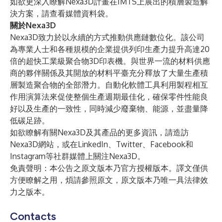
如欲更深入瞭解Nexa3D計畫在IMTS上展出的積層製造解
決方案，請查看
媒體資料袋
。
關於Nexa3D
Nexa3D致力於以永續的方式推動供應鏈數位化。該公司
為專業人士和各種規模的企業提供列印生產力提升高達20
倍的超快工業級聚合物3D印表機。與世界一流的材料供應
商的夥伴關係及其開放的材料平臺充分釋放了大量生產積
層製造聚合物的全部潛力。自動化軟體工具利用製程相互
作用演算法來促使整個生產週期最佳化，確保零件性能良
好以及生產的一致性，同時減少廢棄物、能源，並盡量降
低碳足跡。
如欲瞭解有關Nexa3D及其產品的更多資訊，請造訪
Nexa3D網站
，或在
LinkedIn
、
Twitter
、
Facebook
和
Instagram
等社群媒體上關注Nexa3D。
免責聲明：本公告之原文版本乃官方授權版本。譯文僅供
方便瞭解之用，煩請參照原文，原文版本乃唯一具法律效
力之版本。
Contacts