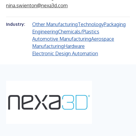
nina.swienton@nexa3d.com
Other Manufacturing
Technology
Packaging
Industry:
Engineering
Chemicals/Plastics
Automotive Manufacturing
Aerospace
Manufacturing
Hardware
Electronic Design Automation