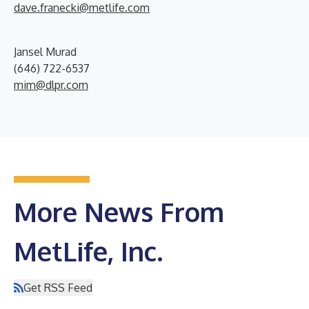
dave.franecki@metlife.com
Jansel Murad
(646) 722-6537
mim@dlpr.com
More News From
MetLife, Inc.
Get RSS Feed