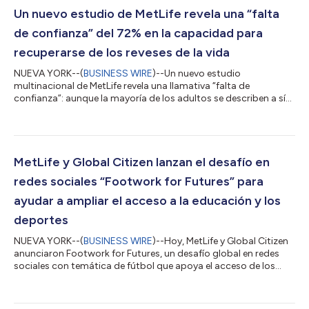
Un nuevo estudio de MetLife revela una “falta
de confianza” del 72% en la capacidad para
recuperarse de los reveses de la vida
NUEVA YORK--(
BUSINESS WIRE
)--Un nuevo estudio
multinacional de MetLife revela una llamativa “falta de
confianza”: aunque la mayoría de los adultos se describen a sí
mismos como resilientes, su confianza se reduce en un 72%
cuando se enfrentan a contratiempos de la vida real. El informe
con el título “Confident Pathways Report”, realizado en Estados
Unidos, Reino Unido, Japón y México, se diseñó para
comprender mejor cómo se construye y se mantiene la
MetLife y Global Citizen lanzan el desafío en
confianza a lo largo de la vida. Los hallazg...
redes sociales “Footwork for Futures” para
ayudar a ampliar el acceso a la educación y los
deportes
NUEVA YORK--(
BUSINESS WIRE
)--Hoy, MetLife y Global Citizen
anunciaron Footwork for Futures, un desafío global en redes
sociales con temática de fútbol que apoya el acceso de los
niños a una educación y un deporte de calidad para fomentar
comunidades más seguras y resilientes. Footwork for Futures
invita a las personas a compartir un video corto de sí mismas