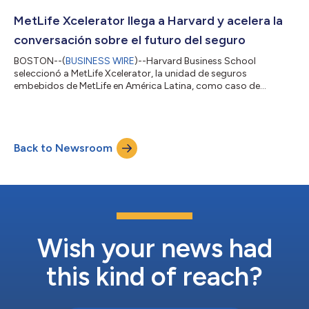
haciendo malabares, o intentándolo, con una pelota de fútbol
en Instagram, LinkedIn, X, TikTok o Facebook, incluyendo el
MetLife Xcelerator llega a Harvard y acelera la
hashtag #FootworkF...
conversación sobre el futuro del seguro
BOSTON--(
BUSINESS WIRE
)--Harvard Business School
seleccionó a MetLife Xcelerator, la unidad de seguros
embebidos de MetLife en América Latina, como caso de
estudio para analizar una de las transformaciones más
relevantes que atraviesa hoy la industria: la incorporación de
protección financiera en las plataformas digitales que millones
de personas usan todos los días. El caso, MetLife Xcelerator:
Back to Newsroom
Driving Digital Transformation, examina un modelo que está
redefiniendo la distribución de seguros e...
Wish your news had
this kind of reach?