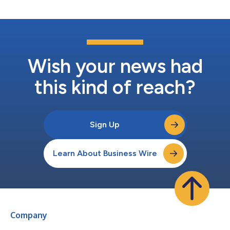
育和经济赋权领域的变革性倡议。 此外，MetLife Foundation将作
为创始捐赠方，向FIFA Global Citizen Education Fund承诺捐赠
900万美元。该基金旨在筹集1亿美元，为全球儿童提供优质教育
和体育机会。自近50年前成立以来，教育支持一直是MetLife
Foundation的核心工作之一。如今，金融教育、STEM学习、导师
指导和技能培训已成为该基金会捐赠的一部分，旨在帮助世界各地
的学生为更美好的未来做好准备。...
Wish your news had
this kind of reach?
Sign Up
Learn About Business Wire
Company