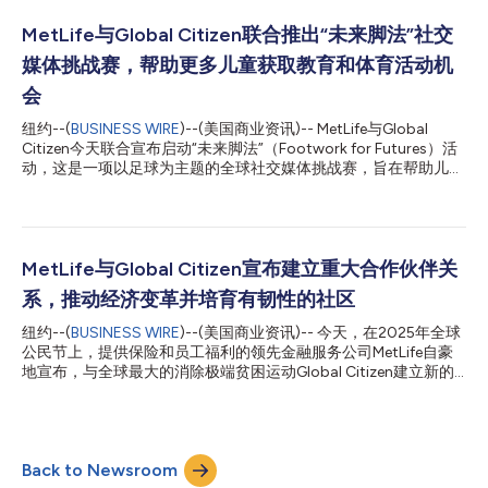
持在建立自信心方面的作用——这些因素有助于人们应对不确定
性、从挫折中恢复并追求自己的目标。 在足球将全球民众与社区
MetLife与Global Citizen联合推出“未来脚法”社交
紧密相连的当下，该研究还强调了体育运动、教育和指导等早年经
媒体挑战赛，帮助更多儿童获取教育和体育活动机
历如何帮助人们从小培养韧性并获得自信。 四个受调查国家的主
要发现包括： 当成年受访者被问及从挫折中恢复的能力时，自信
会
心会大幅下降72%。相比于相信自己能从财务、情感或个人挑战中
纽约--(
BUSINESS WIRE
)--(美国商业资讯)-- MetLife与Global
重新振作，受访者更倾向于仅仅将自己描述为“具有韧性”。 早年经
Citizen今天联合宣布启动“未来脚法”（Footwork for Futures）活
历有助于建立自信和韧性。超过一半在童年时期参与过体育运动的
动，这是一项以足球为主题的全球社交媒体挑战赛，旨在帮助儿童
成年人表示，这些经历帮助他们建立了自信(56%)和毅力(52%)。
获得优质教育和体育活动机会，从而培育更加自信且充满韧性的社
绝大多数父母认为，体育、辅导和指导项目能增强儿童的韧性与...
区。 “未来脚法”（Footwork for Futures）邀请大家在
Instagram、LinkedIn、X、TikTok或Facebook上分享一段自己抛
接足球（或尝试抛接足球）的短视频，并添加话题标签
#FootworkForFutures；或者通过Global Citizen应用提交视频。
MetLife与Global Citizen宣布建立重大合作伙伴关
对于每段符合条件的视频投稿，MetLife将向FIFA Global Citizen
系，推动经济变革并培育有韧性的社区
Education Fund捐赠5美元，总额上限为10万美元，通过向全球各
地的社区组织提供资助，帮助儿童获得优质教育和体育活动的机
纽约--(
BUSINESS WIRE
)--(美国商业资讯)-- 今天，在2025年全球
会。 这项社会公益活动依托MetLife Foundation作为FIFA Global
公民节上，提供保险和员工福利的领先金融服务公司MetLife自豪
Citizen Education Fund创始捐赠方所提供的900万美元捐款。该
地宣布，与全球最大的消除极端贫困运动Global Citizen建立新的
基金向全球各地...
三年期合作伙伴关系，成为其主要合作伙伴。 这一全新合作将充
分利用MetLife在促进经济安全、资源获取和韧性发展方面的优势
及悠久历史，进一步推进Global Citizen的使命，并应对世界各地
社区面临的紧迫挑战。作为Global Citizen的主要合作伙伴，
Back to Newsroom
MetLife将提供资金支持、员工志愿服务和全球影响力，以推动教