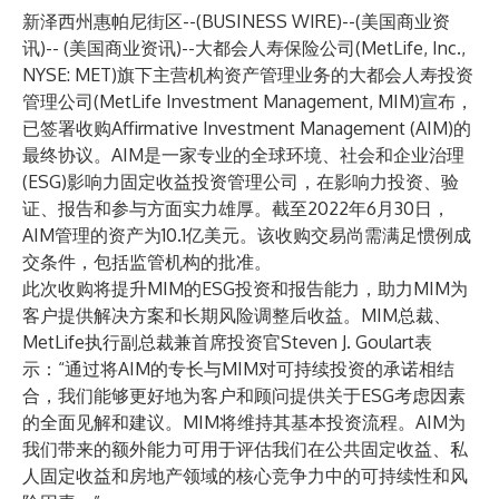
新泽西州惠帕尼街区--(
BUSINESS WIRE
)--
(美国商业资
讯)-- (美国商业资讯)--大都会人寿保险公司(MetLife, Inc.,
NYSE: MET)旗下主营机构资产管理业务的
大都会人寿投资
管理公司
(MetLife Investment Management, MIM)宣布，
已签署收购Affirmative Investment Management (AIM)的
最终协议。AIM是一家专业的全球环境、社会和企业治理
(ESG)影响力固定收益投资管理公司，在影响力投资、验
证、报告和参与方面实力雄厚。截至2022年6月30日，
AIM管理的资产为10.1亿美元。该收购交易尚需满足惯例成
交条件，包括监管机构的批准。
此次收购将提升MIM的ESG投资和报告能力，助力MIM为
客户提供解决方案和长期风险调整后收益。MIM总裁、
MetLife执行副总裁兼首席投资官Steven J. Goulart表
示：“通过将AIM的专长与MIM对可持续投资的承诺相结
合，我们能够更好地为客户和顾问提供关于ESG考虑因素
的全面见解和建议。MIM将维持其基本投资流程。AIM为
我们带来的额外能力可用于评估我们在公共固定收益、私
人固定收益和房地产领域的核心竞争力中的可持续性和风