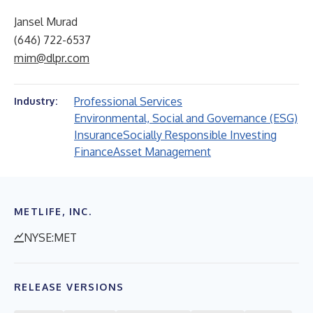
Jansel Murad
(646) 722-6537
mim@dlpr.com
Professional Services
Industry:
Environmental, Social and Governance (ESG)
Insurance
Socially Responsible Investing
Finance
Asset Management
METLIFE, INC.
NYSE:MET
RELEASE VERSIONS