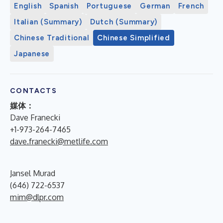
English
Spanish
Portuguese
German
French
Italian (Summary)
Dutch (Summary)
Chinese Traditional
Chinese Simplified
Japanese
CONTACTS
媒体：
Dave Franecki
+1-973-264-7465
dave.franecki@metlife.com
Jansel Murad
(646) 722-6537
mim@dlpr.com