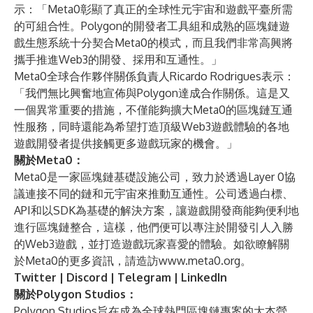
示：「Meta0彰顯了真正的全球性元宇宙和遊戲平臺所需
的可組合性。Polygon的開發者工具組和成熟的區塊鏈遊
戲生態系統十分契合Meta0的模式，而且我們非常高興將
攜手推進Web3的開發、採用和互通性。」
Meta0全球合作夥伴關係負責人Ricardo Rodrigues表示：
「我們無比興奮地宣佈與Polygon達成合作關係。這是又
一個異常重要的措施，不僅能夠擴大Meta0的區塊鏈互通
性服務，同時還能為希望打造頂級Web3遊戲體驗的各地
遊戲開發者提供接觸更多遊戲玩家的機會。」
關於Meta0：
Meta0是一家區塊鏈基礎設施公司，致力於透過Layer 0協
議連接不同的鏈和元宇宙來推動互通性。公司透過白標、
API和以SDK為基礎的解決方案，讓遊戲開發商能夠便利地
進行區塊鏈整合，這樣，他們便可以專注於開發引人入勝
的Web3遊戲，並打造遊戲玩家喜愛的體驗。如欲瞭解關
於Meta0的更多資訊，請造訪
www.meta0.org
。
Twitter
|
Discord
|
Telegram
|
LinkedIn
關於Polygon Studios：
Polygon Studios旨在成為全球熱門區塊鏈專案的大本營。