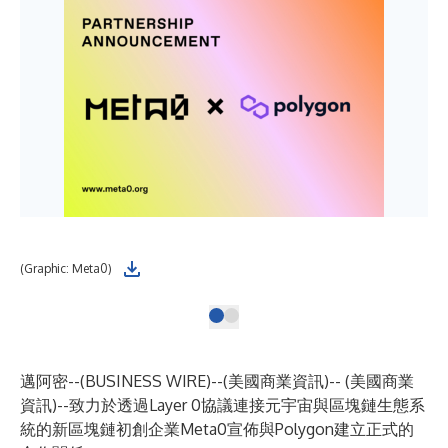
(Graphic: Meta0)
邁阿密--(
BUSINESS WIRE
)--
(美國商業資訊)-- (美國商業
資訊)--致力於透過Layer 0協議連接元宇宙與區塊鏈生態系
統的新區塊鏈初創企業
Meta0
宣佈與
Polygon
建立正式的