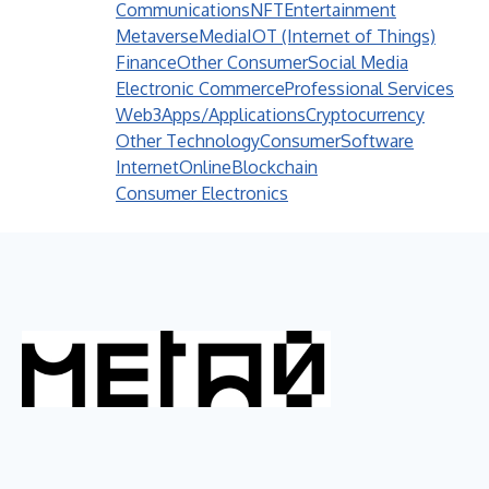
Communications
NFT
Entertainment
Metaverse
Media
IOT (Internet of Things)
Finance
Other Consumer
Social Media
Electronic Commerce
Professional Services
Web3
Apps/Applications
Cryptocurrency
Other Technology
Consumer
Software
Internet
Online
Blockchain
Consumer Electronics