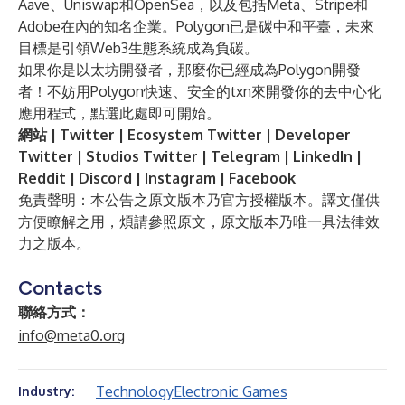
Aave、Uniswap和OpenSea，以及包括Meta、Stripe和
Adobe在內的知名企業。Polygon已是碳中和平臺，未來
目標是引領Web3生態系統成為負碳。
如果你是以太坊開發者，那麼你已經成為Polygon開發
者！不妨用Polygon快速、安全的txn來開發你的去中心化
應用程式，點選
此處
即可開始。
網站
|
Twitter
|
Ecosystem Twitter
|
Developer
Twitter
|
Studios Twitter
|
Telegram
|
LinkedIn
|
Reddit
|
Discord
|
Instagram
|
Facebook
免責聲明：本公告之原文版本乃官方授權版本。譯文僅供
方便瞭解之用，煩請參照原文，原文版本乃唯一具法律效
力之版本。
Contacts
聯絡方式：
info@meta0.org
Technology
Electronic Games
Industry: