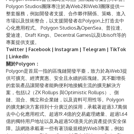
Polygon Studios團隊專注於為Web2和Web3團隊提供一
整套服務，例如開發者支援、合作夥伴關係、策略、進入
市場以及技術整合，以支援開發者在Polygon上打造去中
心化應用程式。 Polygon Studios為OpenSea、普拉達、
愛迪達、Draft Kings、Decentral Games以及Ubisoft等的
專案提供支援。
Twitter
|
Facebook
|
Instagram
|
Telegram
|
TikTok
|
LinkedIn
關於Polygon：
Polygon
是首屈一指的區塊鏈開發平臺，致力於為Web3提
供可擴充、經濟實惠、安全且永續的區塊鏈。其不斷增長
的套裝產品讓開發者能夠便利地接觸主流的擴充解決方
案，包括L2（ZK Rollups 與Optimistic Rollups）、側
鏈、混合、獨立和企業鏈，以及資料可用性等。Polygon
的擴充解決方案得到十分廣泛的採用，承載著超過3.7萬個
去中心化應用程式、超過19.4億的交易處理總量、超過1.64
億的獨特用戶地址以及為超過50億美元的資產提供安全保
障。該網路承載著一些有著頂級規模的Web3專案，例如