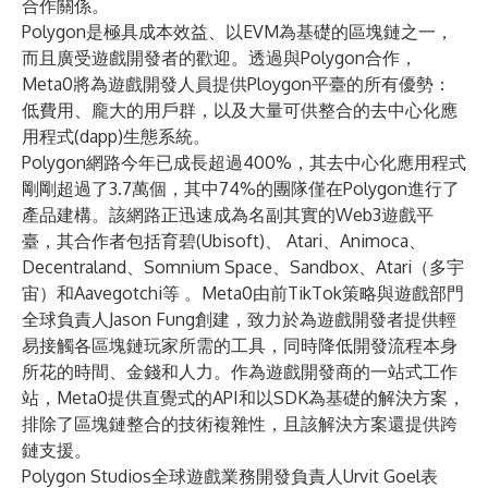
合作關係。
Polygon是極具成本效益、以EVM為基礎的區塊鏈之一，
而且廣受遊戲開發者的歡迎。透過與Polygon合作，
Meta0將為遊戲開發人員提供Ploygon平臺的所有優勢：
低費用、龐大的用戶群，以及大量可供整合的去中心化應
用程式(dapp)生態系統。
Polygon網路今年已成長超過400%，其去中心化應用程式
剛剛超過了3.7萬個，其中74%的團隊僅在Polygon進行了
產品建構。該網路正迅速成為名副其實的Web3遊戲平
臺，其合作者包括育碧(Ubisoft)、 Atari、Animoca、
Decentraland、Somnium Space、Sandbox、Atari（多宇
宙）和Aavegotchi等 。Meta0由前TikTok策略與遊戲部門
全球負責人Jason Fung創建，致力於為遊戲開發者提供輕
易接觸各區塊鏈玩家所需的工具，同時降低開發流程本身
所花的時間、金錢和人力。作為遊戲開發商的一站式工作
站，Meta0提供直覺式的API和以SDK為基礎的解決方案，
排除了區塊鏈整合的技術複雜性，且該解決方案還提供跨
鏈支援。
Polygon Studios全球遊戲業務開發負責人Urvit Goel表