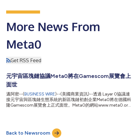
More News From
Meta0
Get RSS Feed
元宇宙區塊鏈協議Meta0將在Gamescom展覽會上
面世
邁阿密--(
BUSINESS WIRE
)--(美國商業資訊)--透過 Layer 0協議連
接元宇宙與區塊鏈生態系統的新區塊鏈初創企業Meta0將在德國科
隆Gamescom展覽會上正式面世。Meta0的網站www.meta0.org
現已上線。 Meta0提供遊戲開發商接觸每個區塊鏈上的玩家所需
的工具，同時還能減少開發流程本身所需的時間、金錢和人力。作
為針對遊戲開發商的一站式窗口，Meta0提供直覺式API和以SDK
為基礎的解決方案，排除了區塊鏈整合的技術複雜性，而且該解決
Back to Newsroom
方案還提供跨鏈支援。 Meta0科技長Inal Kardanov表示：「借助