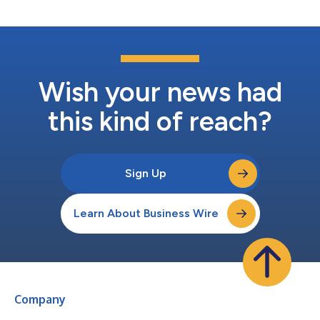
我們的技術，業界不會再出現類似於主機領域的『區塊鏈大戰』。
這表示玩家可以獲得頂級遊戲，而開發商和出版商則可以盡量接觸
更多遊戲玩家，同時不受所偏好的區塊鏈的限制。」 在當前的狀
態下，區塊鏈遊戲高度依賴其建構所採用的鏈。Meta0將改變這一
現狀，並成為未來適用遊戲的重要部分，因為它能夠讓開發人員在
多條鏈上開發遊戲，並發揮這些區塊鏈各自的優勢。 Meta0執行
長Jason Fung表示：「Gamescom展覽會上的開發商、遊戲玩家
Wish your news had
和出版商代表電玩遊戲...
this kind of reach?
Sign Up
Learn About Business Wire
Company