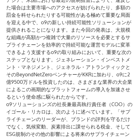
アジア、米国における最近の規制措置によって、違反し
た場合は主要市場へのアクセスが妨げられたり、多額の
罰金を科せられたりする可能性がある極めて重要な局面
を迎える中で、o9の新しい持続可能性ソリューションが
提供されることになります。また今回の発表は、大規模
な組織が高額かつ複雑で大量のリソースを必要とするサ
プライチェーンを効率的で持続可能な運営モデルに変革
できるよう支援するo9の取り組みにおいて、重要な次の
ステップとなります。ジェネレーション・インベストメ
ント・マネジメント、ジェネラル・アトランティックと
そのBeyondNetZeroベンチャーがKKRに加わり、o9に
2
億9500万ドルを投資
したのは、さまざまな業界の大企業
によるこの画期的なプラットフォームの導入を加速させ
るという使命感に駆られたからです。
o9ソリューションズの社長兼最高執行責任者（COO）の
イゴール・リカロは、次のように述べています。「サプ
ライチェーンのリーダーが、ブランドの評判を守るだけ
でなく、気候変動、炭素排出に課せられる税金、そして
ESG規制のその他の影響による将来のサプライチェーン