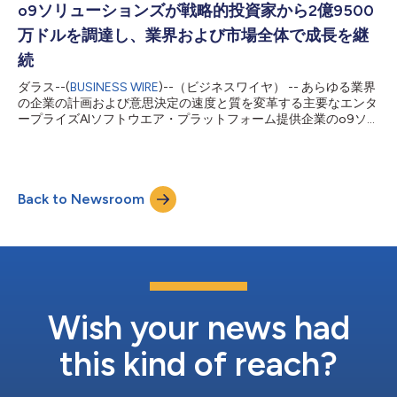
o9ソリューションズが戦略的投資家から2億9500
万ドルを調達し、業界および市場全体で成長を継
続
ダラス--(
BUSINESS WIRE
)--（ビジネスワイヤ） -- あらゆる業界
の企業の計画および意思決定の速度と質を変革する主要なエンタ
ープライズAIソフトウエア・プラットフォーム提供企業のo9ソリ
ューションズは本日、ジェネラル・アトランティックとその気候
投資ベンチャーであるBeyondNetZero、持続可能性に特化した
投資運用会社のジェネレーション・インベストメント・マネジメ
ント、そして既存投資家のKKRから、合計2億9500万ドルの出資
Back to Newsroom
を受けたと発表しました。この大規模な投資は、o9がその勢い
をさらに強め、さまざまな業界や市場で、「デジタル・ブレイ
ン」と当社が呼ぶAIを活用した統合事業計画プラットフォームの
成長を加速する助けとなります。また、o9が研究開発、業界知
識モデル、パートナー・エコシステムの発展における継続的な革
新を推進するサポートをし、これにより企業は、o9の画期的な
プラットフォームをより迅速に導入し、さらに大きな価値を実現
できるようになります。 今日、小売・消費者・産業用製品の製
Wish your news had
造、先端技術・半導体、ライフサイエンス、自動車、電気通信、
石油・ガスなど、さまざまな...
this kind of reach?