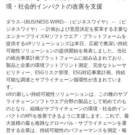
境・社会的インパクトの改善を支援
ダラス--(
BUSINESS WIRE
)--
（ビジネスワイヤ） -- （ビ
ジネスワイヤ） -- 計画および意思決定を変革する主要な
エンタープライズAIソフトウエア・プラットフォームを
提供する
o9ソリューションズ
は本日、広範で奥深い
持続
可能性ソリューション
の提供開始を発表しました。当社
の統合事業計画プラットフォームに組み込まれており、
製品と企業の環境フットプリント測定、完全なトレーサ
ビリティー、ESGリスク管理、ESG対応事業計画、持続
可能な調達とサプライチェーン循環性が含まれていま
す。
o9の新しい持続可能性ソリューションは、この種のサプ
ライチェーンソフトウエア分野の製品として初めてのも
のとなり、組織がサプライチェーンの環境・社会的イン
パクトのKPIを改善できるように支援します。これで、最
大規模の最も複雑なグローバル・サプライチェーンを運
営する企業は、持続可能性のパフォーマンスを測定・報