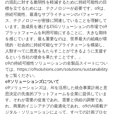
の混乱に対する脆弱性を軽減するために持続可能性の目
標を立てるためには、テクノロジーが必要です。o9は、
持続可能性、最適なサプライチェーンのパフォーマン
ス、テクノロジーが密接に関連していることを理解して
います。急成長を遂げるESGソリューションの市場でo9
プラットフォームを利用可能にすることに、大きな期待
を感じています。最も重要なのは、世界最大の組織が環
境的・社会的に持続可能なサプライチェーンを構築し、
人類すべてに恩恵をもたらすことができるように支援す
るという当社の使命を果たすことです。」
o9の持続可能性ソリューションの全製品スイートについ
ては、
https://o9solutions.com/solutions/sustainability
をご覧ください。
o9ソリューションズについて
o9ソリューションズは、AIを活用した統合事業計画と意
思決定の先進的プラットフォームを企業に提供していま
す。それが需要の促進であれ、需要と供給の調整であ
れ、商業的イニシアチブの最適化であれ、o9のAI搭載デ
ジタル・ソリューションによって、すべての計画プロセ