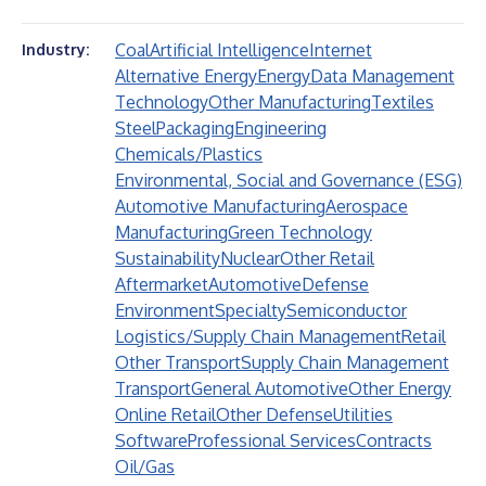
Coal
Artificial Intelligence
Internet
Industry:
Alternative Energy
Energy
Data Management
Technology
Other Manufacturing
Textiles
Steel
Packaging
Engineering
Chemicals/Plastics
Environmental, Social and Governance (ESG)
Automotive Manufacturing
Aerospace
Manufacturing
Green Technology
Sustainability
Nuclear
Other Retail
Aftermarket
Automotive
Defense
Environment
Specialty
Semiconductor
Logistics/Supply Chain Management
Retail
Other Transport
Supply Chain Management
Transport
General Automotive
Other Energy
Online Retail
Other Defense
Utilities
Software
Professional Services
Contracts
Oil/Gas