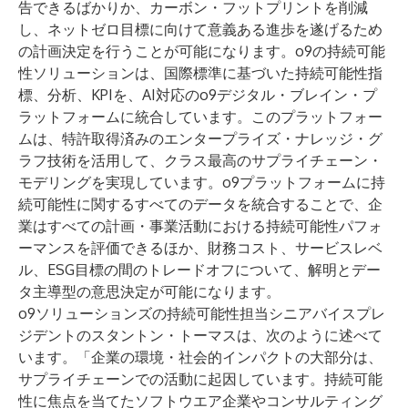
告できるばかりか、カーボン・フットプリントを削減
し、ネットゼロ目標に向けて意義ある進歩を遂げるため
の計画決定を行うことが可能になります。o9の持続可能
性ソリューションは、国際標準に基づいた持続可能性指
標、分析、KPIを、AI対応の
o9デジタル・ブレイン
・プ
ラットフォームに統合しています。このプラットフォー
ムは、特許取得済みのエンタープライズ・ナレッジ・グ
ラフ技術を活用して、クラス最高のサプライチェーン・
モデリングを実現しています。o9プラットフォームに持
続可能性に関するすべてのデータを統合することで、企
業はすべての計画・事業活動における持続可能性パフォ
ーマンスを評価できるほか、財務コスト、サービスレベ
ル、ESG目標の間のトレードオフについて、解明とデー
タ主導型の意思決定が可能になります。
o9ソリューションズの持続可能性担当シニアバイスプレ
ジデントのスタントン・トーマスは、次のように述べて
います。「企業の環境・社会的インパクトの大部分は、
サプライチェーンでの活動に起因しています。持続可能
性に焦点を当てたソフトウエア企業やコンサルティング