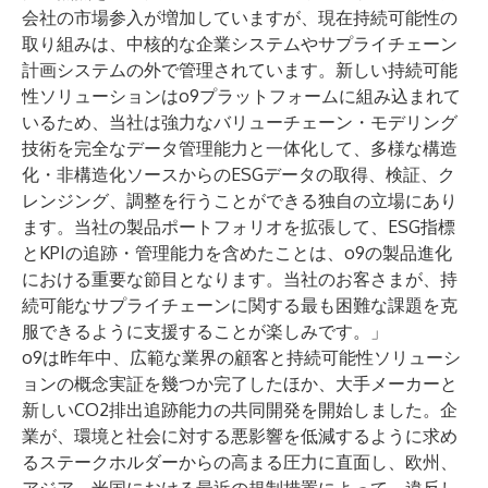
会社の市場参入が増加していますが、現在持続可能性の
取り組みは、中核的な企業システムやサプライチェーン
計画システムの外で管理されています。新しい持続可能
性ソリューションはo9プラットフォームに組み込まれて
いるため、当社は強力なバリューチェーン・モデリング
技術を完全なデータ管理能力と一体化して、多様な構造
化・非構造化ソースからのESGデータの取得、検証、ク
レンジング、調整を行うことができる独自の立場にあり
ます。当社の製品ポートフォリオを拡張して、ESG指標
とKPIの追跡・管理能力を含めたことは、o9の製品進化
における重要な節目となります。当社のお客さまが、持
続可能なサプライチェーンに関する最も困難な課題を克
服できるように支援することが楽しみです。」
o9は昨年中、広範な業界の顧客と持続可能性ソリューシ
ョンの概念実証を幾つか完了したほか、大手メーカーと
新しいCO2排出追跡能力の共同開発を開始しました。企
業が、環境と社会に対する悪影響を低減するように求め
るステークホルダーからの高まる圧力に直面し、欧州、