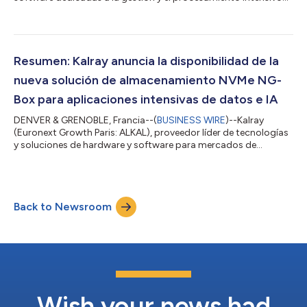
de datos desde la nube hasta el borde, ha anunciado una
colaboración estratégica con Arm para ofrecer capacidades
de procesamiento de datos e IA de ultra alto rendimiento en
aplicaciones muy diversas aprovechando la tecnología de
unidad de procesamiento de datos (DPU) líder del sector de
Resumen: Kalray anuncia la disponibilidad de la
Kalray y el sólido ecosistema de socios...
nueva solución de almacenamiento NVMe NG-
Box para aplicaciones intensivas de datos e IA
DENVER & GRENOBLE, Francia--(
BUSINESS WIRE
)--Kalray
(Euronext Growth Paris: ALKAL), proveedor líder de tecnologías
y soluciones de hardware y software para mercados de
informática centrada en datos de alto rendimiento, desde la
nube hasta el borde, anuncia hoy que ya está disponible NG-
Box, una matriz de almacenamiento NVMe desagregada
basada en servidores Dell PowerEdge combinados con tarjetas
Back to Newsroom
de aceleración de almacenamiento Kalray que funcionan con
DPU. NG-Box está diseñado para sobresalir e...
Wish your news had