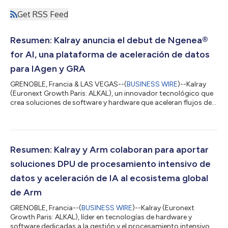
Get RSS Feed
Resumen: Kalray anuncia el debut de Ngenea®
for AI, una plataforma de aceleración de datos
para IAgen y GRA
GRENOBLE, Francia & LAS VEGAS--(
BUSINESS WIRE
)--Kalray
(Euronext Growth Paris: ALKAL), un innovador tecnológico que
crea soluciones de software y hardware que aceleran flujos de
trabajo de consumo intensivo de datos, anunció Ngenea ® for
AI, una nueva edición de su plataforma de aceleración de datos
Kalray personalizada específicamente para segmentos de
datos de IA. Debido a que la IA demanda nuevas formas de
incorporar y acceder a enormes cantidades de datos, Ngenea
Resumen: Kalray y Arm colaboran para aportar
for AI ayuda a que los equi...
soluciones DPU de procesamiento intensivo de
datos y aceleración de IA al ecosistema global
de Arm
GRENOBLE, Francia--(
BUSINESS WIRE
)--Kalray (Euronext
Growth Paris: ALKAL), líder en tecnologías de hardware y
software dedicadas a la gestión y el procesamiento intensivo