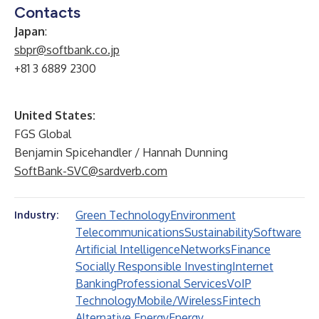
Contacts
Japan
:
sbpr@softbank.co.jp
+81 3 6889 2300
United States:
FGS Global
Benjamin Spicehandler / Hannah Dunning
SoftBank-SVC@sardverb.com
Green Technology
Environment
Industry:
Telecommunications
Sustainability
Software
Artificial Intelligence
Networks
Finance
Socially Responsible Investing
Internet
Banking
Professional Services
VoIP
Technology
Mobile/Wireless
Fintech
Alternative Energy
Energy