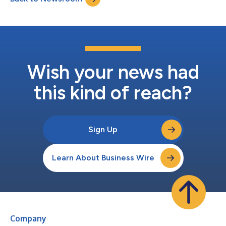
行役員COOでSoftBank Group InternationalのCEOのマルセロ・
クラウレの下で勤務します。コーンブラウ氏は、SBGのコーポレ
ート・コミュニケーション戦略を主導し、社内外のグローバル・
コミュニケーション機能を指揮する役割を担います。また、SBG
の300社近くのポートフォリオ企業と連携し、ソフトバンクグル
ープのエコシステム全体の連携や価値の創造を促します。 クラ
ウレは次のように述べています。「コーンブラウ氏は有能なコミ
Wish your news had
ュニケーション・リーダーとして高く評価され、20年以...
this kind of reach?
Sign Up
Learn About Business Wire
Company