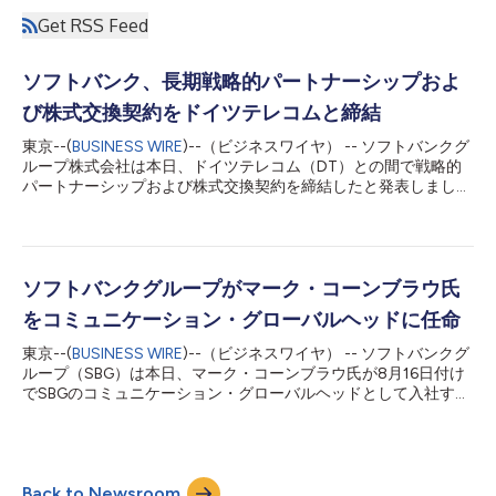
Get RSS Feed
ソフトバンク、長期戦略的パートナーシップおよ
び株式交換契約をドイツテレコムと締結
東京--(
BUSINESS WIRE
)--（ビジネスワイヤ） -- ソフトバンクグ
ループ株式会社は本日、ドイツテレコム（DT）との間で戦略的
パートナーシップおよび株式交換契約を締結したと発表しまし
た。両社の戦略的パートナーシップに基づき、ソフトバンクの
300社を超える投資先企業は、欧州と米国にわたるDTの約2億
4000万人の顧客とつながりを持つことが可能になり、投資先企
業は低コストで迅速に規模を拡大する力を獲得します。DTは、
ARPUの上昇、解約の減少、JV参加から恩恵を受けます。 株式交
ソフトバンクグループがマーク・コーンブラウ氏
換契約に基づき、DTは2020年6月の契約と関連してソフトバン
をコミュニケーション・グローバルヘッドに任命
クから得ていたコール・オプションの一部を行使します。DTは
ソフトバンクから約4500万株のTモバイルUS（TMUS）株式を
東京--(
BUSINESS WIRE
)--（ビジネスワイヤ） -- ソフトバンクグ
取得し、代わりにソフトバンクに対して授権資本から2億2500万
ループ（SBG）は本日、マーク・コーンブラウ氏が8月16日付け
株のDT株式を新規発行します。その後の行動として、DTは、コ
でSBGのコミュニケーション・グローバルヘッドとして入社する
ール・オプションを行使してさらに約2000万株のTMUS株式を
と発表しました。SBGに入社するコーンブラウ氏は現在、NBCユ
ソフトバンクから取得することを構想しており、その際には、発
ニバーサル・ニュース・グループでコミュニケーション担当エグ
表済みのTモバイル・オランダの売却による予想受取金24億ドル
ゼクティブバイスプレジデントを務めています。 コーンブラウ
が再投資されます。...
氏は、ソフトバンクのニューヨークのオフィスを拠点とし、SBG
Back to Newsroom
の代表取締役会長兼社長執行役員の孫正義およびSBGの副社長執