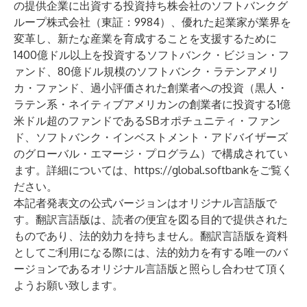
の提供企業に出資する投資持ち株会社のソフトバンクグ
ループ株式会社（東証：9984）、優れた起業家が業界を
変革し、新たな産業を育成することを支援するために
1400億ドル以上を投資するソフトバンク・ビジョン・フ
ァンド、80億ドル規模のソフトバンク・ラテンアメリ
カ・ファンド、過小評価された創業者への投資（黒人・
ラテン系・ネイティブアメリカンの創業者に投資する1億
米ドル超のファンドであるSBオポチュニティ・ファン
ド、ソフトバンク・インベストメント・アドバイザーズ
のグローバル・エマージ・プログラム）で構成されてい
ます。詳細については、
https://global.softbank
をご覧く
ださい。
本記者発表文の公式バージョンはオリジナル言語版で
す。翻訳言語版は、読者の便宜を図る目的で提供された
ものであり、法的効力を持ちません。翻訳言語版を資料
としてご利用になる際には、法的効力を有する唯一のバ
ージョンであるオリジナル言語版と照らし合わせて頂く
ようお願い致します。