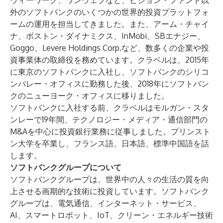
ウィーワーク、ワンウェブなど、ビジョン・ファンド以
外のソフトバンクのいくつかの世界的投資プラットフォ
ームの運用を担当してきました。また、アーム・チャイ
ナ、ボストン・ダイナミクス、InMobi、SBエナジー、
Goggo、Levere Holdings Corp.など、数多くの企業や投
資事業体の取締役を務めています。クラベルは、2015年
に東京のソフトバンクに入社し、ソフトバンクのシリコ
ンバレー・オフィスに勤務した後、2018年にソフトバン
クのニューヨーク・オフィスに移りました。
ソフトバンクに入社する前、クラベルはモルガン・スタ
ンレーで19年間、テクノロジー・メディア・通信部門の
M&Aを中心に投資銀行業務に従事しました。プリンスト
ン大学を卒業し、フランス語、日本語、標準中国語を話
します。
ソフトバンクグループについて
ソフトバンクグループは、世界中の人々の生活の質を向
上させる画期的な技術に投資しています。ソフトバンク
グループは、電気通信、インターネット・サービス、
AI、スマートロボット、IoT、クリーン・エネルギー技術