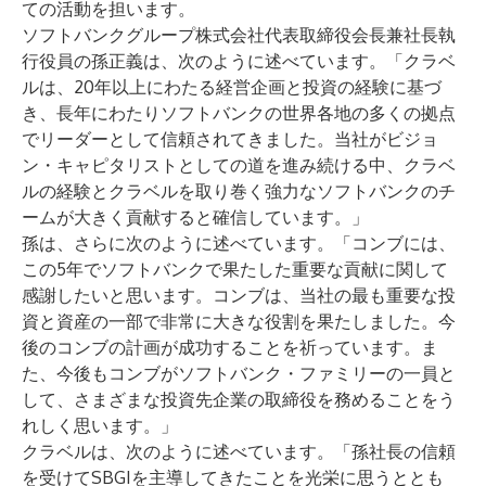
ての活動を担います。
ソフトバンクグループ株式会社代表取締役会長兼社長執
行役員の孫正義は、次のように述べています。「クラベ
ルは、20年以上にわたる経営企画と投資の経験に基づ
き、長年にわたりソフトバンクの世界各地の多くの拠点
でリーダーとして信頼されてきました。当社がビジョ
ン・キャピタリストとしての道を進み続ける中、クラベ
ルの経験とクラベルを取り巻く強力なソフトバンクのチ
ームが大きく貢献すると確信しています。」
孫は、さらに次のように述べています。「コンブには、
この5年でソフトバンクで果たした重要な貢献に関して
感謝したいと思います。コンブは、当社の最も重要な投
資と資産の一部で非常に大きな役割を果たしました。今
後のコンブの計画が成功することを祈っています。ま
た、今後もコンブがソフトバンク・ファミリーの一員と
して、さまざまな投資先企業の取締役を務めることをう
れしく思います。」
クラベルは、次のように述べています。「孫社長の信頼
を受けてSBGIを主導してきたことを光栄に思うととも