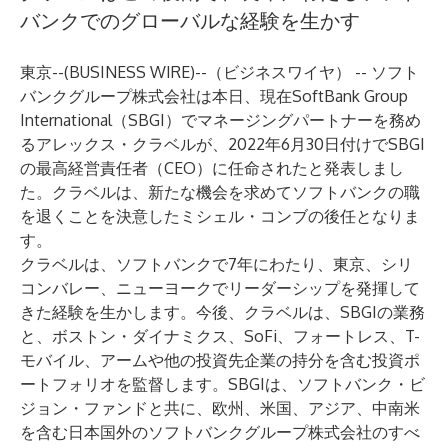
バンクでのグローバルな経験を生かす
東京--(
BUSINESS WIRE
)--
（ビジネスワイヤ） -- ソフト
バンクグループ株式会社は本日、現在SoftBank Group
International（SBGI）でマネージングパートナーを務め
るアレックス・クラベルが、2022年6月30日付けでSBGI
の最高経営責任者（CEO）に任命されたと発表しまし
た。クラベルは、新たな機会を求めてソフトバンクの職
を退くことを決意したミシェル・コンブの後任となりま
す。
クラベルは、ソフトバンクで7年にわたり、東京、シリ
コンバレー、ニューヨークでリーダーシップを発揮して
きた経験を生かします。今後、クラベルは、SBGIの業務
と、ボストン・ダイナミクス、SoFi、フォートレス、T-
モバイル、アームや他の投資先企業の持分を含む投資ポ
ートフォリオを監督します。SBGIは、ソフトバンク・ビ
ジョン・ファンドと共に、欧州、米国、アジア、中南米
を含む日本国外のソフトバンクグループ株式会社のすべ