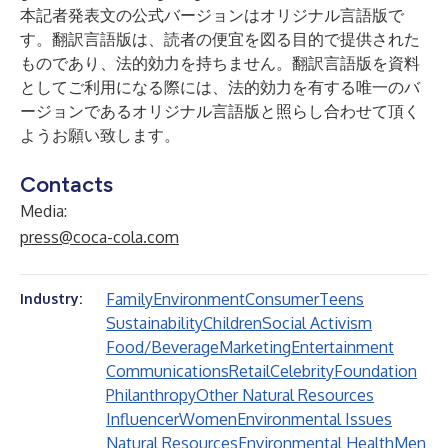
本記者発表文の公式バージョンはオリジナル言語版で
す。翻訳言語版は、読者の便宜を図る目的で提供された
ものであり、法的効力を持ちません。翻訳言語版を資料
としてご利用になる際には、法的効力を有する唯一のバ
ージョンであるオリジナル言語版と照らし合わせて頂く
ようお願い致します。
Contacts
Media:
press@coca-cola.com
Family
Environment
Consumer
Teens
Industry:
Sustainability
Children
Social Activism
Food/Beverage
Marketing
Entertainment
Communications
Retail
Celebrity
Foundation
Philanthropy
Other Natural Resources
Influencer
Women
Environmental Issues
Natural Resources
Environmental Health
Men