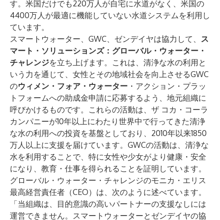
す。米国だけでも220万人が自宅に水道がなく、米国の
4400万人が最適に機能していない水道システムを利用し
ています。
スマートウォーター、GWC、ゼンデイヤは協力して、
ス
マート・ソリューションズ：グローバル・ウォーター・
チャレンジ
を立ち上げます。これは、清浄な水の利用と
いう力を通じて、女性とその地域社会を向上させるGWC
の
ウィメン・フォア・ウォーター
・アクション・プラッ
トフォームへの助成金申請に応募するよう、地元組織に
呼びかけるものです。これらの活動は、ザ コカ・コーラ
カンパニーが10年以上にわたり世界中で行ってきた清浄
な水の利用への投資を基盤としており、2010年以来1850
万人以上に支援を届けています。GWCの活動は、清浄な
水を利用することで、特に女性や少女がより健康・安全
になり、教育・仕事を得られることを証明しています。
グローバル・ウォーター・チャレンジのモニカ・エリス
最高経営責任者（CEO）は、次のように述べています。
「当組織は、目的意識の高いパートナーの支援なしには
運営できません。スマートウォーターとゼンデイヤの協