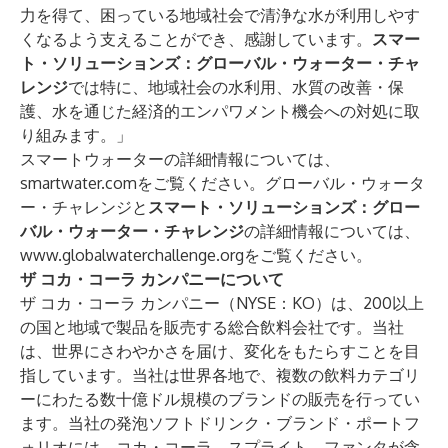
力を得て、困っている地域社会で清浄な水が利用しやす
くなるよう支えることができ、感謝しています。
スマー
ト・ソリューションズ：グローバル・ウォーター・チャ
レンジ
では特に、地域社会の水利用、水質の改善・保
護、水を通じた経済的エンパワメント機会への対処に取
り組みます。」
スマートウォーターの詳細情報については、
smartwater.comをご覧ください。グローバル・ウォータ
ー・チャレンジと
スマート・ソリューションズ：グロー
バル・ウォーター・チャレンジ
の詳細情報については、
www.globalwaterchallenge.org
をご覧ください。
ザ コカ
・
コーラ
カンパニーについて
ザ コカ・コーラ カンパニー（NYSE：KO）は、200以上
の国と地域で製品を販売する総合飲料会社です。当社
は、世界にさわやかさを届け、変化をもたらすことを目
指しています。当社は世界各地で、複数の飲料カテゴリ
ーにわたる数十億ドル規模のブランドの販売を行ってい
ます。当社の発泡ソフトドリンク・ブランド・ポートフ
ォリオには、コカ・コーラ、スプライト、ファンタが含