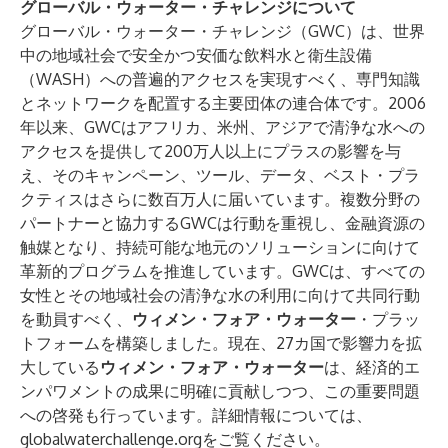
グローバル
・
ウォーター
・
チャレンジについて
グローバル・ウォーター・チャレンジ（GWC）は、世界
中の地域社会で安全かつ安価な飲料水と衛生設備
（WASH）への普遍的アクセスを実現すべく、専門知識
とネットワークを配置する主要団体の連合体です。2006
年以来、GWCはアフリカ、米州、アジアで清浄な水への
アクセスを提供して200万人以上にプラスの影響を与
え、そのキャンペーン、ツール、データ、ベスト・プラ
クティスはさらに数百万人に届いています。複数分野の
パートナーと協力するGWCは行動を重視し、金融資源の
触媒となり、持続可能な地元のソリューションに向けて
革新的プログラムを推進しています。GWCは、すべての
女性とその地域社会の清浄な水の利用に向けて共同行動
を動員すべく、
ウィメン・フォア・ウォーター
・プラッ
トフォームを構築しました。現在、27カ国で影響力を拡
大している
ウィメン・フォア・ウォーター
は、経済的エ
ンパワメントの成果に明確に貢献しつつ、この重要問題
への啓発も行っています。詳細情報については、
globalwaterchallenge.org
をご覧ください。