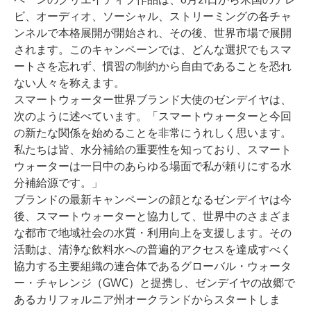
ビ、オーディオ、ソーシャル、ストリーミングの各チャ
ンネルで本格展開が開始され、その後、世界市場で展開
されます。このキャンペーンでは、どんな選択でもスマ
ートさを忘れず、慣習の制約から自由であることを恐れ
ない人々を称えます。
スマートウォーター世界ブランド大使のゼンデイヤは、
次のように述べています。「スマートウォーターと今回
の新たな関係を始めることを非常にうれしく思います。
私たちは皆、水分補給の重要性を知っており、スマート
ウォーターは一日中のあらゆる場面で私が頼りにする水
分補給源です。」
ブランドの最新キャンペーンの顔となるゼンデイヤは今
後、スマートウォーターと協力して、世界中のさまざま
な都市で地域社会の水質・利用向上を支援します。その
活動は、清浄な飲料水への普遍的アクセスを達成すべく
協力する主要組織の連合体である
グローバル・ウォータ
ー・チャレンジ（GWC）
と提携し、ゼンデイヤの故郷で
あるカリフォルニア州オークランドからスタートしま