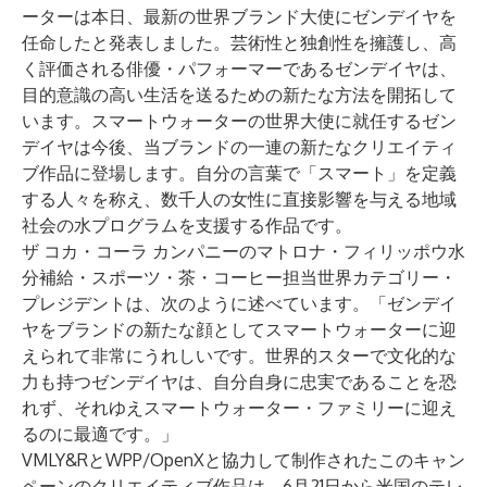
ーターは本日、最新の世界ブランド大使にゼンデイヤを
任命したと発表しました。芸術性と独創性を擁護し、高
く評価される俳優・パフォーマーであるゼンデイヤは、
目的意識の高い生活を送るための新たな方法を開拓して
います。スマートウォーターの世界大使に就任するゼン
デイヤは今後、当ブランドの一連の新たなクリエイティ
ブ作品に登場します。自分の言葉で「スマート」を定義
する人々を称え、数千人の女性に直接影響を与える地域
社会の水プログラムを支援する作品です。
ザ コカ・コーラ カンパニーのマトロナ・フィリッポウ水
分補給・スポーツ・茶・コーヒー担当世界カテゴリー・
プレジデントは、次のように述べています。「ゼンデイ
ヤをブランドの新たな顔としてスマートウォーターに迎
えられて非常にうれしいです。世界的スターで文化的な
力も持つゼンデイヤは、自分自身に忠実であることを恐
れず、それゆえスマートウォーター・ファミリーに迎え
るのに最適です。」
VMLY&RとWPP/OpenXと協力して制作されたこのキャン
ペーンのクリエイティブ作品は、6月21日から米国のテレ