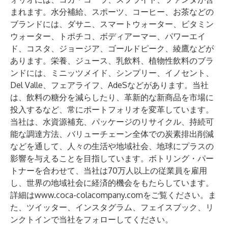
まれます。水分補給、スポーツ、コーヒー、お茶などの
ブランドには、ダサニ、スマートウォーター、ビタミン
ウォーター、トポチコ、ボディアーマー、パワーエイ
ド、コスタ、ジョージア、ゴールドピーク、綾鷹などが
あります。栄養、ジュース、乳飲料、植物性飲料のブラ
ンドには、ミニッツメイド、シンプリー、イノセント、
Del Valle、フェアライフ、AdeSなどがあります。当社
は、飲料の糖分を減らしたり、革新的な新商品を市場に
投入するなど、常にポートフォリオを変革しています。
当社は、水資源補充、パッケージのリサイクル、持続可
能な調達方法、バリューチェーン全体での炭素排出削減
などを通して、人々の生活や地域社会、地球にプラスの
影響を与えることを目指しています。ボトリング・パー
トナーを合わせて、当社は70万人以上の従業員を雇用
し、世界の地域社会に経済的機会をもたらしています。
詳細は
www.coca-colacompany.com
をご覧ください。ま
た、
ツイッター
、
インスタグラム
、
フェイスブック
、
リ
ンクトイン
で当社をフォローしてください。