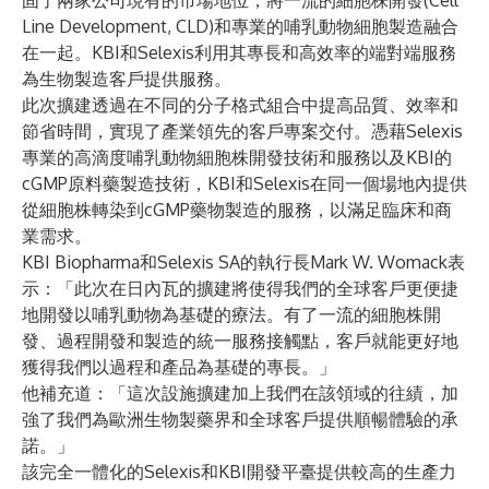
固了兩家公司現有的市場地位，將一流的細胞株開發(Cell
Line Development, CLD)和專業的哺乳動物細胞製造融合
在一起。KBI和Selexis利用其專長和高效率的端對端服務
為生物製造客戶提供服務。
此次擴建透過在不同的分子格式組合中提高品質、效率和
節省時間，實現了產業領先的客戶專案交付。憑藉Selexis
專業的高滴度哺乳動物細胞株開發技術和服務以及KBI的
cGMP原料藥製造技術，KBI和Selexis在同一個場地內提供
從細胞株轉染到cGMP藥物製造的服務，以滿足臨床和商
業需求。
KBI Biopharma和Selexis SA的執行長Mark W. Womack表
示：「此次在日內瓦的擴建將使得我們的全球客戶更便捷
地開發以哺乳動物為基礎的療法。有了一流的細胞株開
發、過程開發和製造的統一服務接觸點，客戶就能更好地
獲得我們以過程和產品為基礎的專長。」
他補充道：「這次設施擴建加上我們在該領域的往績，加
強了我們為歐洲生物製藥界和全球客戶提供順暢體驗的承
諾。」
該完全一體化的Selexis和KBI開發平臺提供較高的生產力