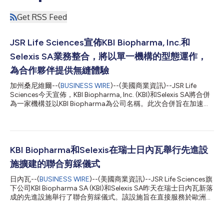
Get RSS Feed
JSR Life Sciences宣佈KBI Biopharma, Inc.和
Selexis SA業務整合，將以單一機構的型態運作，
為合作夥伴提供無縫體驗
加州桑尼維爾--(
BUSINESS WIRE
)--(美國商業資訊)--JSR Life
Sciences今天宣佈，KBI Biopharma, Inc. (KBI)和Selexis SA將合併
為一家機構並以KBI Biopharma為公司名稱。此次合併旨在加速創
新和成長以服務全球生物製藥客戶。新的組織架構將有助於為客戶
提供整合的無縫解決方案，涵蓋從細胞株開發到製程開發，直至哺
乳動物計畫的臨床和商業cGMP生產服務的全部過程。 精簡的營運
方式使客戶能夠加速藥物開發和生產，並創造更大的靈活性和效
率，以及簡化的合作夥伴體驗。結合KBI Biopharma和Selexis的能
KBI Biopharma和Selexis在瑞士日內瓦舉行先進設
力和專長，可協助客戶降低生產風險，並使其能夠更快地為病患提
施擴建的聯合剪綵儀式
供必要藥物。 JSR Life Sciences總裁Tim Lowery表示：「KBI和
Selexis合而為一將使KBI進入令人振奮的策略性成長階段。此次營
日內瓦--(
BUSINESS WIRE
)--(美國商業資訊)--JSR Life Sciences旗
運策略轉變是順應KBI和Selexis的發展所需，對於雙方的客戶均至
下公司KBI Biopharma SA (KBI)和Selexis SA昨天在瑞士日內瓦新落
關重要，它們需要廣泛的能力和服務來加速因應其不斷演變的生產
成的先進設施舉行了聯合剪綵儀式。該設施旨在直接服務於歐洲日
和藥物開發需求。」 合併後的機構將充分利用KBI的集體知識、科
益成長的生物製藥藥物開發和生產需求，將支援Selexis的細胞株開
學專長和業界領先的技術...
發(Cell Line Development, CLD)服務和KBI的委託開發和製造服務