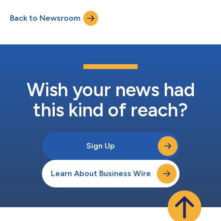
的一體化端對端流程，為鄰近地區和其他地區的產業客戶提供服
務。 歐洲和世界各地對治療癌症、傳染病和自體免疫性疾病的創
Back to Newsroom
新生物製劑和有效生物相似藥的需求不斷增加，然而開發和生產此
類藥物以及其他治療藥物的過程仍然複雜且耗時。KBI和Selexis透
過在同一設施辦公，將提供值得信賴且具有成本效益的精簡解決方
案，幫助客戶自信地推動其研究性療法。 KBI和Selexis的執行長
Mark W. Womack表示：「上個月我們在日內瓦的設施投入營運，
實現了KBI和Selexis發展過程中的重要里程碑。我們很高興今天能
齊聚一堂，紀念這一偉大的成就。KBI和Selexis具有悠久的成功歷
史。我們的合作已經在...
Wish your news had
this kind of reach?
Sign Up
Learn About Business Wire