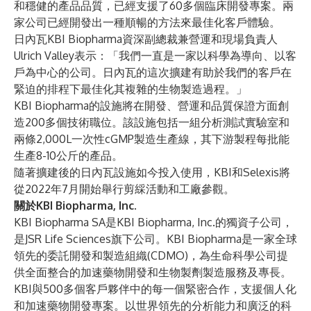
和穩健的產品品質，已經支援了60多個臨床開發專案。兩
家公司已經開發出一種順暢的方法來最佳化客戶體驗。
日內瓦KBI Biopharma資深副總裁兼營運和現場負責人
Ulrich Valley表示：「我們一直是一家以科學為導向、以客
戶為中心的公司。日內瓦的這次擴建有助於我們的客戶在
緊迫的排程下最佳化其複雜的生物製造過程。」
KBI Biopharma的設施將在開發、營運和品質保證方面創
造200多個技術職位。該設施包括一組分析測試實驗室和
兩條2,000L一次性cGMP製造生產線，其下游製程每批能
生產8-10公斤的產品。
隨著擴建後的日內瓦設施如今投入使用，KBI和Selexis將
從2022年7月開始舉行剪綵活動和工廠參觀。
關於KBI Biopharma, Inc.
KBI Biopharma SA是KBI Biopharma, Inc.的獨資子公司，
是JSR Life Sciences旗下公司。KBI Biopharma是一家全球
領先的委託開發和製造組織(CDMO)，為生命科學公司提
供全面整合的加速藥物開發和生物製劑製造服務及專長。
KBI與500多個客戶夥伴中的每一個緊密合作，支援個人化
和加速藥物開發專案。以世界領先的分析能力和廣泛的科