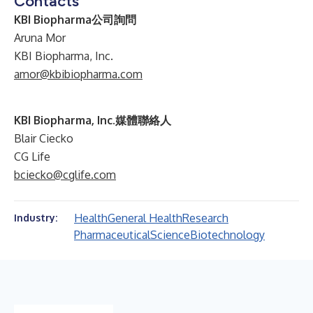
Contacts
KBI Biopharma公司詢問
Aruna Mor
KBI Biopharma, Inc.
amor@kbibiopharma.com
KBI Biopharma, Inc.媒體聯絡人
Blair Ciecko
CG Life
bciecko@cglife.com
Health
General Health
Research
Industry:
Pharmaceutical
Science
Biotechnology