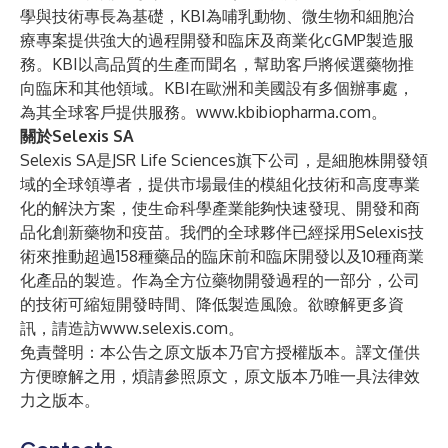
學與技術專長為基礎，KBI為哺乳動物、微生物和細胞治
療專案提供強大的過程開發和臨床及商業化cGMP製造服
務。KBI以高品質的生產而聞名，幫助客戶將候選藥物推
向臨床和其他領域。KBI在歐洲和美國設有多個辦事處，
為其全球客戶提供服務。
www.kbibiopharma.com
。
關於Selexis SA
Selexis SA是JSR Life Sciences旗下公司，是細胞株開發領
域的全球領導者，提供市場最佳的模組化技術和高度專業
化的解決方案，使生命科學產業能夠快速發現、開發和商
品化創新藥物和疫苗。我們的全球夥伴已經採用Selexis技
術來推動超過158種藥品的臨床前和臨床開發以及10種商業
化產品的製造。作為全方位藥物開發過程的一部分，公司
的技術可縮短開發時間、降低製造風險。欲瞭解更多資
訊，請造訪
www.selexis.com
。
免責聲明：本公告之原文版本乃官方授權版本。譯文僅供
方便瞭解之用，煩請參照原文，原文版本乃唯一具法律效
力之版本。