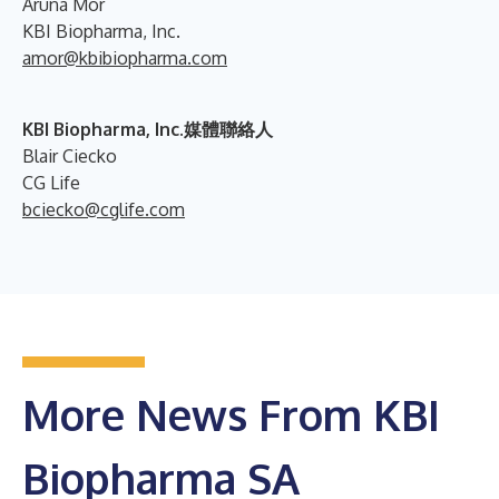
Aruna Mor
KBI Biopharma, Inc.
amor@kbibiopharma.com
KBI Biopharma, Inc.媒體聯絡人
Blair Ciecko
CG Life
bciecko@cglife.com
More News From KBI
Biopharma SA