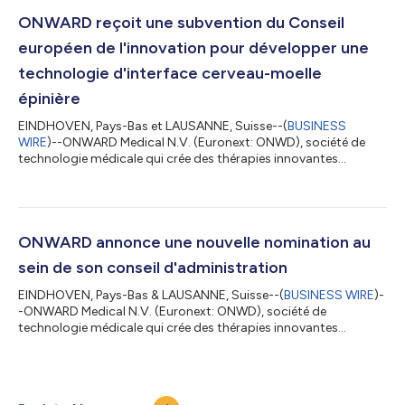
potentiel de la thérapie ARCIM d'ONWARD de restaurer les
mouvements et les fonctions des mains et des bras après une
ONWARD reçoit une subvention du Conseil
lésion de la moelle épinière. Po...
européen de l'innovation pour développer une
technologie d'interface cerveau-moelle
épinière
EINDHOVEN, Pays-Bas et LAUSANNE, Suisse--(
BUSINESS
WIRE
)--ONWARD Medical N.V. (Euronext: ONWD), société de
technologie médicale qui crée des thérapies innovantes
destinées à rétablir le mouvement, l'indépendance et la santé
des personnes atteintes de lésions de la moelle épinière,
annonce avoir reçu une subvention du Conseil européen de
l'innovation (CEI) pour soutenir le développement de sa
technologie novatrice Brain-Spine Interface pour restaurer la
ONWARD annonce une nouvelle nomination au
mobilité et la fonction des membres supéri...
sein de son conseil d'administration
EINDHOVEN, Pays-Bas & LAUSANNE, Suisse--(
BUSINESS WIRE
)-
-ONWARD Medical N.V. (Euronext: ONWD), société de
technologie médicale qui crée des thérapies innovantes
destinées à rétablir le mouvement, l'indépendance et la santé
des personnes atteintes de lésions de la moelle épinière,
annonce la nomination de Kristina Dziekan au sein de son
conseil d'administration. "Kristina renforce notre conseil