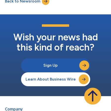
Back to Newsroom
d'administration en apportant le discernement et l'expertise
nécessaires à notre prochaine phase de cr...
Wish your news had
this kind of reach?
Sign Up
Learn About Business Wire
Company