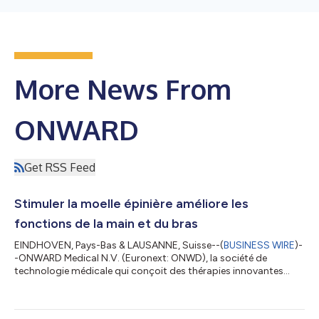
More News From
ONWARD
Get RSS Feed
Stimuler la moelle épinière améliore les
fonctions de la main et du bras
EINDHOVEN, Pays-Bas & LAUSANNE, Suisse--(
BUSINESS WIRE
)-
-ONWARD Medical N.V. (Euronext: ONWD), la société de
technologie médicale qui conçoit des thérapies innovantes
pour restaurer la mobilité, l’autonomie et la santé des
personnes atteintes de lésions médullaires, annonce aujourd'hui
la publication d’un article de Nature Neuroscience montrant le