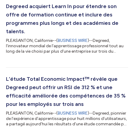
Degreed acquiert Learn In pour étendre son
offre de formation continue et inclure des
programmes plus longs et des académies de
talents.
PLEASANTON, Californie--(
BUSINESS WIRE
)--Degreed,
l'innovateur mondial de l'apprentissage professionnel tout au
long de la vie choisi par plus d'une entreprise sur trois du
classement Fortune 50, a annoncé aujourd'hui l'acquisition de
la plateforme d'académie de talents, Learn In, et le retour du
cofondateur David Blake au poste de PDG. Blake était
auparavant cofondateur et PDG de Learn In. Learn In aide les
entreprises à créer des académies de talents internes qui
L’étude Total Economic Impact™ révèle que
rassemblent toutes les ressou...
Degreed peut offrir un RSI de 312 % et une
efficacité améliorée des compétences de 35 %
pour les employés sur trois ans
PLEASANTON, Californie--(
BUSINESS WIRE
)--Degreed, pionnier
de l’expérience d’apprentissage pour huit millions d’utilisateurs,
a partagé aujourd’hui les résultats d’une étude commandée par
Total Economic Impact™ (TEI) de sa plate-forme d’expérience