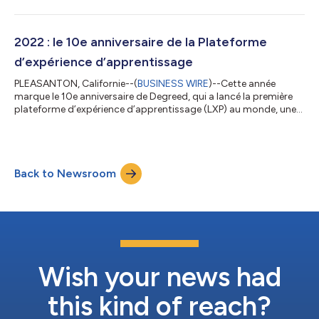
d’apprentissage (Learning Experience Platform, LXP). L’étude,
menée par Forrester Consulting, a révélé que les organisations
utilisant LXP de Degreed ont connu un délai de productivité plus
rapide pour les nouveaux employés, une démocratisation de
2022 : le 10e anniversaire de la Plateforme
l’a...
d’expérience d’apprentissage
PLEASANTON, Californie--(
BUSINESS WIRE
)--Cette année
marque le 10e anniversaire de Degreed, qui a lancé la première
plateforme d’expérience d’apprentissage (LXP) au monde, une
nouvelle catégorie de technologie SaaS développée par David
Blake et Eric Sharp, dans le cadre de leur mission visant à
révolutionner la façon dont les gens apprennent et suivent leur
apprentissage. La LXP de Degreed a depuis été adoptée par de
Back to Newsroom
nombreuses entreprises du Fortune 500 et du Global 2 000,
transformant l’appre...
Wish your news had
this kind of reach?