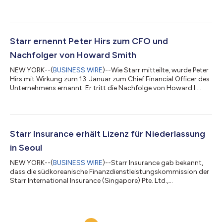
gegeben. Durch diese Übernahme wird eine breitere, stärker
diversifizierte Plattform für Spezial(rück-)versicherungen
geschaffen, die über verbesserte Kompetenzen auf dem
Londoner Markt, in Bermuda sowie im Bereich Kfz-
Versicherungen für Privatkunden im Vereinigten Königreich
Starr ernennt Peter Hirs zum CFO und
verfügt. Das fusionierte Starr-Unternehmen bedient nun mehr
Nachfolger von Howard Smith
K...
NEW YORK--(
BUSINESS WIRE
)--Wie Starr mitteilte, wurde Peter
Hirs mit Wirkung zum 13. Januar zum Chief Financial Officer des
Unternehmens ernannt. Er tritt die Nachfolge von Howard I.
Smith an, der nach mehr als 40 Jahren bei Starr und dessen
verbundenen Unternehmen in den Ruhestand geht. Hirs bringt
eine langjährige Erfahrung im Finanz- und Versicherungswesen
mit zu Starr. In den letzten 20 Jahren war er bei einem globalen
Versicherungsunternehmen tätig, wo er regionale Finanzteams
Starr Insurance erhält Lizenz für Niederlassung
rund um die...
in Seoul
NEW YORK--(
BUSINESS WIRE
)--Starr Insurance gab bekannt,
dass die südkoreanische Finanzdienstleistungskommission der
Starr International Insurance (Singapore) Pte. Ltd.,
Niederlassung Korea, eine Lizenz für den Betrieb in Seoul und den
Verkauf von gewerblichen Sach- und Unfallversicherungen in
ganz Korea erteilt hat. Paul Choi wurde im Mai 2024 zum CEO
der koreanischen Niederlassung von Starr ernannt. Er verfügt