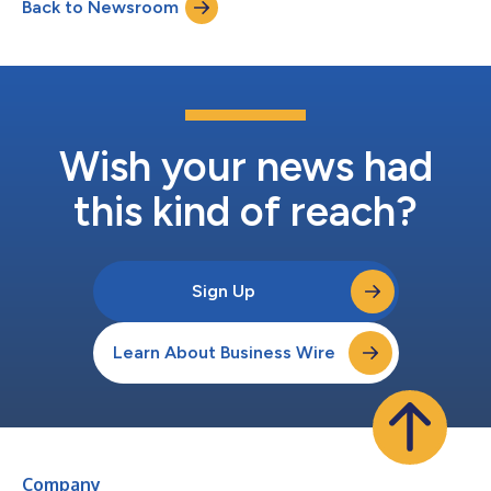
Back to Newsroom
über mehr als 30 Jahre Erfahrung im Versicherungswesen bei
Maklern und Versicherern...
Wish your news had
this kind of reach?
Sign Up
Learn About Business Wire
Company