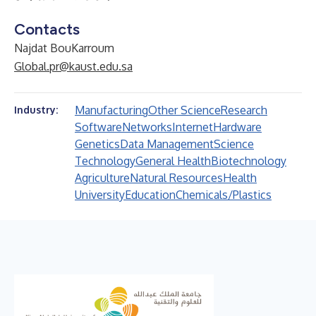
Contacts
Najdat BouKarroum
Global.pr@kaust.edu.sa
Manufacturing
Other Science
Research
Industry:
Software
Networks
Internet
Hardware
Genetics
Data Management
Science
Technology
General Health
Biotechnology
Agriculture
Natural Resources
Health
University
Education
Chemicals/Plastics