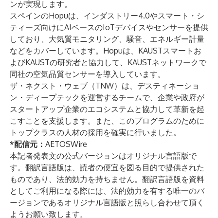
ンが実現します。
スペインのHopuは、インダストリー4.0やスマート・シ
ティーズ向けにAIベースのIoTデバイスやセンサーを提供
しており、大気質モニタリング、騒音、エネルギー計量
などをカバーしています。Hopuは、KAUSTスマートお
よびKAUSTの研究者と協力して、KAUSTネットワークで
同社の空気品質センサーを導入しています。
ザ・ネクスト・ウェブ（TNW）
は、デスティネーショ
ン・ディープテックを運営するチームで、企業や政府が
スタートアップ企業のエコシステムと協力して革新を起
こすことを支援します。また、このプログラムのために
トップクラスの人材の採用を確実に行いました。
*配信元：
AETOSWire
本記者発表文の公式バージョンはオリジナル言語版で
す。翻訳言語版は、読者の便宜を図る目的で提供された
ものであり、法的効力を持ちません。翻訳言語版を資料
としてご利用になる際には、法的効力を有する唯一のバ
ージョンであるオリジナル言語版と照らし合わせて頂く
ようお願い致します。