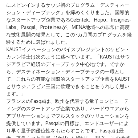
にスピンインするサウジ初のプログラム「デスティネー
ション・ディープテック」を締めくくりました。国際的
なスタートアップ企業である
CeEntek
、
Hopu
、
Insignes-
Labs
、
Pasqal
、
Proteinea
が、MENA地域への非常に高度
な技術展開の結果として、この3カ月間のプログラムを経
験するために選ばれました。
KAUSTイノベーションのバイスプレジデントのケビン・
カレン博士は次のように述べています。「KAUSTはサウ
ジアラビア経済のディープテック中心地です。ですか
ら、デスティネーション・ディープテックの一環とし
て、これらの有能な国際的スタートアップ企業をKAUST
とサウジアラビア王国に歓迎できることをうれしく思い
ます。」
フランスのPasqalは、欧州を代表する量子コンピューテ
ィングのスタートアップ企業であり、ハードウエアから
アプリケーションまでフルスタックのソリューションを
提供しています。Pasqalの目標は、エンドユーザーによ
り早く量子的優位性をもたらすことです。Pasqalは最