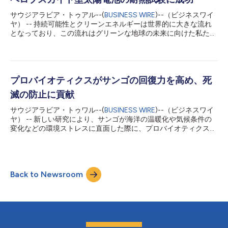
サウジアラビア・トゥアル--(
BUSINESS WIRE
)--（ビジネスワイ
ヤ） -- 持続可能性とクリーンエネルギーは世界的に大きな流れ
となっており、この流れはグリーンな地球の未来に向けた私たち
のエネルギー戦略にも影響し、風力発電や太陽光発電などの再生
可能エネルギー技術は大きな研究テーマとなっています。太陽光
発電技術の分野では、この15年間にペロブスカイト型太陽電池
（PCS）という新しい技術が大きな話題を集めるようになってい
ます。 しかしシリコン系太陽電池が圧倒的シェアを占めている
プロバイオティクスがサンゴの回復力を高め、死
分野では、比較的新しい技術であるペロブスカイト型太陽電池
滅の防止に貢献
は、高い電力変換効率（PCE）に加え、商用化の必須要件である
安定性と拡張性の2つも満たす必要があります。 最近公開された
サウジアラビア・トゥワル--(
BUSINESS WIRE
)--（ビジネスワイ
「サイエンス」の論文の中で、KAUSTの研究者達はPSC太陽電池
ヤ） -- 新しい研究により、サンゴが海洋の温暖化や気候条件の
の高温多湿試験に世界で初めて成功し、重要な一歩前進を遂げた
変化などの環境ストレスに直面した際に、プロバイオティクスが
ことを報告しています。 高温多湿試験は入念な加速エージング
サンゴの健康を増進し、死滅を防止するための主役として貢献す
試験であり、太陽光パネルが長期間の高湿度暴露と高温に耐えら
ることが示されました。 この研究はサイエンス・アドバンシズ
れるかどうかを判断するものです。この試験は、湿度85%、温度
誌に掲載されたもので、リオデジャネイロ連邦大学（ブラジル）
85℃に制御された環境下で1000時...
がアブドラ王立科学技術大学（KAUST）の紅海研究センターと連
Back to Newsroom
携して実施した研究について詳述しています。これはこの種の研
究で初めて、「サンゴに有益な微生物」（BMC）が、サンゴの微
生物環境を再構築することに役立つ免疫プロセスを刺激して、熱
ストレスによって引き起こされる「熱ストレス後障害」の症状を
相殺することで、白化したサンゴの死滅を防止できることを示し
ました。 科学者らは、回復力を高める可能性が最も高いと思わ