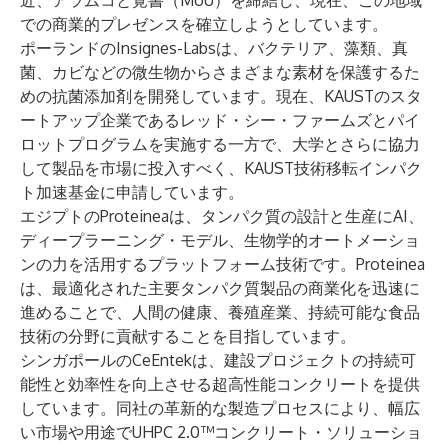
近、アラムコと覚書（MoU）を締結し、現在、この地域
での商業的プレゼンスを確立しようとしています。
ポーランドのInsignes-Labsは、バクテリア、藻類、真
菌、カビなどの微生物からさまざまな素材を保護するた
めの抗菌添加剤を開発しています。現在、KAUSTのスタ
ートアップ企業であるレッド・シー・ファームズとパイ
ロットプログラムを実施する一方で、大学とさらに協力
して製品を市場に投入すべく、KAUST技術移転インパク
ト加速基金に申請しています。
エジプトのProteineaは、タンパク質の設計と生産にAI、
ディープラーニング・モデル、生物学的オートメーショ
ンの力を活用するプラットフォーム技術です。Proteinea
は、最適化された主要タンパク質製品の商業化を迅速に
進めることで、人間の健康、養殖産業、持続可能な食品
技術の分野に貢献することを目指しています。
シンガポールのCeEntekは、建設プロジェクトの持続可
能性と効率性を向上させる超高性能コンクリートを提供
しています。同社の革新的な製造プロセスにより、幅広
い市場や用途でUHPC 2.0™コンクリート・ソリューショ