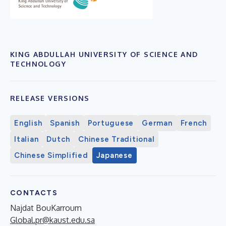
KING ABDULLAH UNIVERSITY OF SCIENCE AND
TECHNOLOGY
RELEASE VERSIONS
English
Spanish
Portuguese
German
French
Italian
Dutch
Chinese Traditional
Chinese Simplified
Japanese
CONTACTS
Najdat BouKarroum
Global.pr@kaust.edu.sa