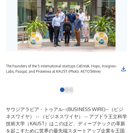
The founders of the 5 international startups CeEntek, Hopu, Insignes-
The
Labs, Pasqal, and Proteinea at KAUST (Photo: AETOSWire)
Lab
Ent
サウジアラビア・トゥアル--(
BUSINESS WIRE
)--
（ビジ
ネスワイヤ） -- （ビジネスワイヤ） --
アブドラ王立科学
技術大学（KAUST）
はこのほど、ディープテックの革新
を起こすために世界の最先端スタートアップ企業を王国