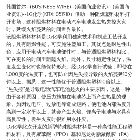
韩国首尔--(
BUSINESS WIRE
)--
(美国商业资讯)-- (美国商
业资讯)--
LG化学
(KRX: 051910）借助一种阻燃塑料材料打
开市场，这种阻燃材料在电动汽车电池发生热失控火灾
时，延缓火焰蔓延的时间世界最长。
该阻燃塑料材料是LG化学利用独家技术和制造工艺开发
的，具有阻燃性能，可实施注塑加工。其优点是耐热性出
色，应用于电动汽车电池部件时，与普通阻燃塑料相比，
可在更长的时间里阻隔火焰。此外，尺寸稳定性优异，温
度发生变化时也能保持形态。经LG化学自行试验，即使在
1,000度的温度下，也可防止因热失控导致的火焰蔓延10分
钟以上。据悉，这一性能优于普通阻燃塑料10倍以上。
“热失控”是导致电动汽车电池起火的主要原因，这是一种
由于各种原因，使压力施加在电池芯上而产生热量的现
象。如因过电压、过放电等造成短路，使电池内部温度升
高到一定水平以上，就会产生火焰。锂离子电池与水具有
高反应性，发生火灾时很难用水扑灭。
LG化学此次开发的新型特殊阻燃材料是一种高性能工程塑
料材料，具有聚苯醚（PPO）基和尼龙树脂聚酰胺（PA）