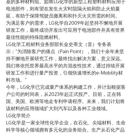
基的多种材料组。如将LG化学的新型工程塑料材料应用于
电池部件，则有望在发生火灾时阻隔火焰和防止火焰蔓
延，有助于保障驾驶员撤离和和扑灭火灾所需的时间。
为满足客户的需求，LG化学自2009年起坚持不懈地开展
研发工作，最终成功开发出可应用于电池部件并具有世界
最佳性能的特殊阻燃材料。
LG化学工程材料业务部部长金史蒂文（音）专务表
示：“为消除客户的痛点（Pain Point），我们十余年来坚
持不懈地开展研究工作，最终找出解决方案，意义深远。
我们将依托世界最高水平的共混改性技术，通过持续开展
研发工作和进行量产投资，引领快速增长的e-Mobility材
料市场。”
今年，LG化学已完成量产体系的构建工作，并计划根据客
户公司的时间表，从2023年起正式投产。目前，正在韩
国、美国、欧洲等地走专利申请程序。未来，我们计划将
该材料的应用领域扩大到汽车以及各种工业领域。
LG化学简介
LG化学是一家全球性化学企业，在石化、尖端材料、生命
科学等核心领域拥有多元化的业务组合。生产从石化产品