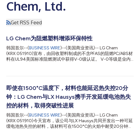
Chem, Ltd.
Get RSS Feed
LG Chem为阻燃塑料增添环保特性
韩国首尔--(
BUSINESS WIRE
)--(美国商业资讯)-- LG Chem
(KRX:051910)宣布，由回收塑料制成的不含PFAS的阻燃PC/ABS材
料在UL94美国标准阻燃测试中获得V-0级认证。 V-0等级是业内
最高级别的阻燃性能，当材料被垂直点燃时，火焰必须在10秒内自
熄。LG Chem通过不含PFAS的PC/ABS材料成为全球首家通过V-0
阻燃性能认证的公司。 LG Chem采用自主研发的特殊阻燃工艺，
在不含PFAS的情况下提高了PC/ABS材料的阻燃性能。它还添加了
PCR塑料，以减少碳排放。由于含有50%以上的再生塑料，这种不
即使在1500°C温度下，材料也能延迟热失控20分
含PFAS的材料与传统的PC/ABS材料相比，碳排放量减少了46%。
钟：LG Chem与LX Hausys携手开发延缓电池热失
PFAS具有很强的阻燃性，不溶于水和油，因此常用于烹饪用具、
服装和化妆品。然而，由于它在自然界中不会分解，会对环境造成
控的材料，取得突破性进展
负面影响，因此对不含PFAS的材料的需求主要在欧洲和美国持续
韩国首尔--(
BUSINESS WIRE
)--(美国商业资讯)-- LG Chem
增长。 LG Chem工程素材事业部高级副总裁Steven Kim表示：“向
(KRX:051910)今天宣布，该公司与LX Hausys共同开发出一种可延
环保材料（包括不含PFAS的阻燃塑料）过渡将成为全球趋势。我
缓电池热失控的材料，该材料可在1500°C的火焰中耐受20分钟以
们将继续努力研发环保阻燃材料，优先考虑客户的利益和环境。”
上。 这种被命名为“特种阻燃连续纤维热塑性塑料”(Special Flame
不...
Retardant CFT)的材料可承受强火焰和高压的时间是现有热塑性塑