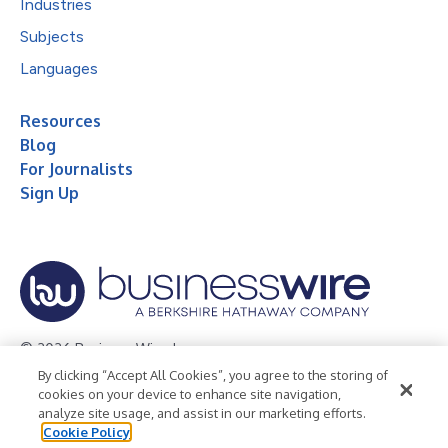
Industries
Subjects
Languages
Resources
Blog
For Journalists
Sign Up
© 2026 Business Wire, Inc.
By clicking “Accept All Cookies”, you agree to the storing of
Privacy Policy
Cookie Policy
Accessibility Statement
cookies on your device to enhance site navigation,
analyze site usage, and assist in our marketing efforts.
Terms of Use
Legal
Cookie Policy