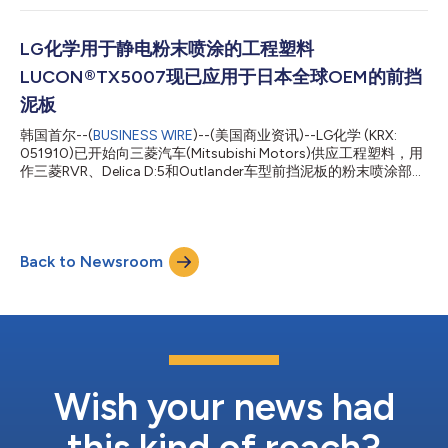
料的14倍以上。 在LG Chem的内部测试（火炬测试）中，1.6mm
薄的特种阻燃CFT在超过1500°C的温度和压力下，20分钟后仍未
熔化、流下或出现任何孔洞，代表了业内最高水平的阻燃性能。
LG化学用于静电粉末喷涂的工程塑料
特种阻燃CFT融合了LG Chem的超级阻燃材料技术和LX Hausys的
LUCON®TX5007现已应用于日本全球OEM的前挡
连续纤维热塑性塑料(CFT)制造技术。LG Chem去年开发的超级阻
燃材料能够在温度超过1000°C的火焰中阻燃10分钟以上，是当时
泥板
世界上阻燃时间最长的材料。LX Hausys通过应用胶带形式的分层
韩国首尔--(
BUSINESS WIRE
)--(美国商业资讯)--LG化学 (KRX:
制造技术，提高了LG Chem材料的性能。 特种阻燃CFT质地坚
051910)已开始向三菱汽车(Mitsubishi Motors)供应工程塑料，用
固，受力变形小（刚性高），因此可用于电动汽车电池组件中大型
作三菱RVR、Delica D:5和Outlander车型前挡泥板的粉末喷涂部
电池包的上盖和下盖。在电动汽车起火时...
件。 前挡泥板位于车辆的侧面，它不仅是外观设计的关键因素之
一，而且还能保护车轮免受道路碎片的影响。因此，前挡泥板不仅
要具有高水平的机械坚固性，还要具有出色的外观品质，以保持与
车身其他部分的高完整性设计。 LG化学开发的LUCON TX5007是
Back to Newsroom
一种将改性聚苯醚(mPPE)和聚酰胺(PA66)合金与碳纳米管(CNT)相
结合的复合材料，具有优异的导电性，同时展现出强大的机械性
能。此外，该产品具有出色的耐热性，适用于200°C或更高温度下
的汽车在线(on-the-line)喷涂工艺。与此同时，得益于较低的线性
热膨胀系数(CLTE)，它还提供出色的尺寸稳定性。 一般而言，使
用塑料代替钢/铝有助于减轻汽车重量。使用塑料挡泥板可使整车
重量减轻约4公斤，还可提高燃油效率。此外，塑料挡泥板还具有
其他优势，例如可减少燃油排放和碳足迹。 除了LUCON TX...
Wish your news had
this kind of reach?