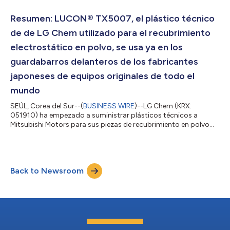
resistir a fuertes llamas y altas presiones hasta 14 veces más
que los termoplásticos ya existentes. Como resultado de la
Resumen: LUCON® TX5007, el plástico técnico
prueba interna de LG C...
de de LG Chem utilizado para el recubrimiento
electrostático en polvo, se usa ya en los
guardabarros delanteros de los fabricantes
japoneses de equipos originales de todo el
mundo
SEÚL, Corea del Sur--(
BUSINESS WIRE
)--LG Chem (KRX:
051910) ha empezado a suministrar plásticos técnicos a
Mitsubishi Motors para sus piezas de recubrimiento en polvo
utilizadas como guardabarros delanteros de los modelos RVR,
Delica D:5 y Outlander. El guardabarros delantero está situado
en el lateral de los vehículos, y no sólo es uno de los factores
clave del diseño exterior, sino que también protege las ruedas
Back to Newsroom
de la suciedad de la carretera. Por lo tanto, no sólo debe poseer
un alto nivel d...