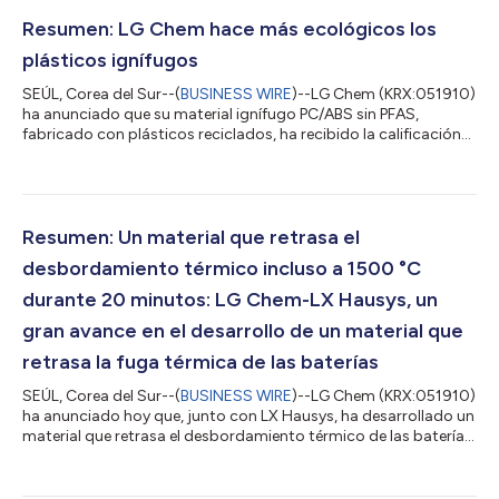
Resumen: LG Chem hace más ecológicos los
plásticos ignífugos
SEÚL, Corea del Sur--(
BUSINESS WIRE
)--LG Chem (KRX:051910)
ha anunciado que su material ignífugo PC/ABS sin PFAS,
fabricado con plásticos reciclados, ha recibido la calificación
V-0 en la prueba UL94, una prueba de resistencia al fuego
estándar en Estados Unidos. La clasificación V-0 es el nivel más
alto de rendimiento ignífugo del sector, en el que la llama debe
autoextinguirse en 10 segundos si el material prende fuego
verticalmente. El comunicado en el idioma original es la versión
Resumen: Un material que retrasa el
oficial y...
desbordamiento térmico incluso a 1500 °C
durante 20 minutos: LG Chem-LX Hausys, un
gran avance en el desarrollo de un material que
retrasa la fuga térmica de las baterías
SEÚL, Corea del Sur--(
BUSINESS WIRE
)--LG Chem (KRX:051910)
ha anunciado hoy que, junto con LX Hausys, ha desarrollado un
material que retrasa el desbordamiento térmico de las baterías
y que puede resistir al fuego a 1500 ℃ durante más de 20
minutos. El material denominado «termoplástico de fibra
continua especial ignífugo (CFT especial ignífugo)» puede