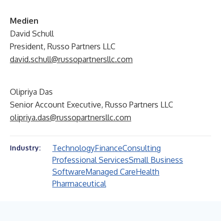
Medien
David Schull
President, Russo Partners LLC
david.schull@russopartnersllc.com
Olipriya Das
Senior Account Executive, Russo Partners LLC
olipriya.das@russopartnersllc.com
Technology
Finance
Consulting
Industry:
Professional Services
Small Business
Software
Managed Care
Health
Pharmaceutical