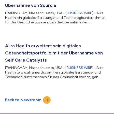
unterstützt die Führungsebene namhafter
Übernahme von Sourcia
Biotechnologieunternehmen und ve...
FRAMINGHAM, Massachusetts, USA--(
BUSINESS WIRE
)--Alira
Health, ein globales Beratungs- und Technologieunternehmen
für das Gesundheitswesen, gab die Übernahme des
Auftragsforschungsinstituts (CRO) Sourcia bekannt, welches
Dienstleistungen für klinische Studien der Phasen I bis IV mit
Schwerpunkt auf Biotechnologie, Medizinprodukte und digitale
Therapeutika anbietet. Sourcia wurde 2012 gegründet und hat
seinen Sitz in Europa, mit Hauptgeschäftssitz in Zevenbergen,
Alira Health erweitert sein digitales
Niederlande, und Niederlassungen...
Gesundheitsportfolio mit der Übernahme von
Self Care Catalysts
FRAMINGHAM, Massachusetts, USA--(
BUSINESS WIRE
)--Alira
Health (www.alirahealth.com), ein globales Beratungs- und
Technologieunternehmen für das Gesundheitswesen, gab
bekannt, dass es Self Care Catalysts, Inc., ein digitales
Gesundheitsunternehmen mit Sitz in Toronto, Kanada,
übernommen hat. Self Care Catalysts legt seinen Fokus auf
Patienten und stellt sie in die Mitte von menschlichen
Back to Newsroom
Netzwerken, Technologie und Wissenschaft. Die digitale
Gesundheitsplattform Health Storylines™ von Self Care C...