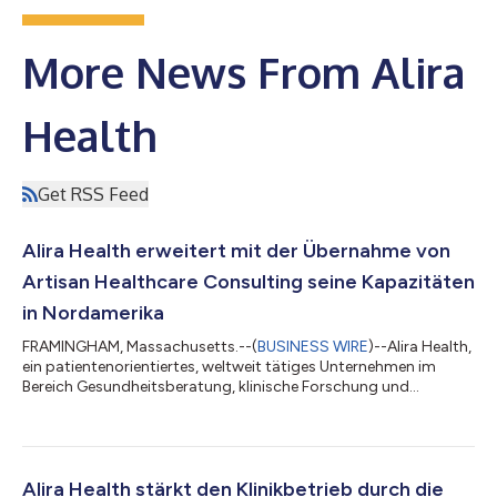
More News From Alira
Health
Get RSS Feed
Alira Health erweitert mit der Übernahme von
Artisan Healthcare Consulting seine Kapazitäten
in Nordamerika
FRAMINGHAM, Massachusetts.--(
BUSINESS WIRE
)--Alira Health,
ein patientenorientiertes, weltweit tätiges Unternehmen im
Bereich Gesundheitsberatung, klinische Forschung und
Technologie, gab die Übernahme von Artisan Healthcare
Consulting bekannt, einem US-amerikanischen
Beratungsunternehmen, das Unternehmen im
Gesundheitswesen strategische Einblicke bietet. Artisan
arbeitet für 12 der 15 größten Pharmaunternehmen in den USA,
Alira Health stärkt den Klinikbetrieb durch die