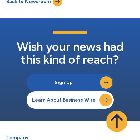
Back to Newsroom
digitale di Self Care Catalysts, Health Storylines™, aiuta e
pazienti a comprend...
Wish your news had
this kind of reach?
Sign Up
Learn About Business Wire
Company