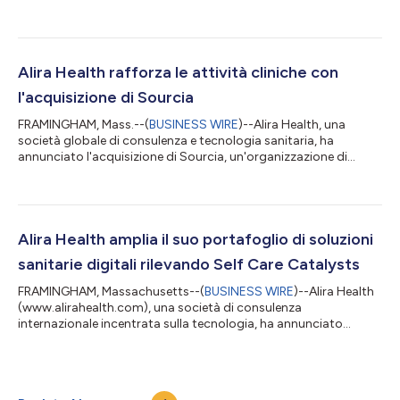
di Artisan Healthcare Consulting, una società di consulenza
statunitense che fornisce informazioni strategiche alle aziende
del settore sanitario. Artisan serve 12 delle 15 principali aziende
farmaceutiche negli Stati Uniti, supporta l'alta dirigenza delle
realtà biotecnologiche leader e vanta un'approfondita esperi...
Alira Health rafforza le attività cliniche con
l'acquisizione di Sourcia
FRAMINGHAM, Mass.--(
BUSINESS WIRE
)--Alira Health, una
società globale di consulenza e tecnologia sanitaria, ha
annunciato l'acquisizione di Sourcia, un'organizzazione di
ricerca a contratto (CRO) che offre una gamma completa di
servizi per studi clinici dalla fase I alla fase IV, con una
particolare attenzione a biotecnologie, dispositivi medicali e
terapie digitali. Sourcia è un'azienda europea fondata nel 2012
con sede a Zevenbergen, Paesi Bassi, e uffici operativi a Monaco
Alira Health amplia il suo portafoglio di soluzioni
di Baviera, German...
sanitarie digitali rilevando Self Care Catalysts
FRAMINGHAM, Massachusetts--(
BUSINESS WIRE
)--Alira Health
(www.alirahealth.com), una società di consulenza
internazionale incentrata sulla tecnologia, ha annunciato
l’acquisizione di Self Care Catalysts, Inc., una società canadese
con sede a Toronto e che sviluppa soluzioni digitali per il
settore sanitario con un focus sui pazienti, che mette al centro
di reti umane, della tecnologia e della scienza. La piattaforma