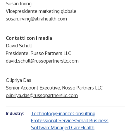
Susan Irving
Vicepresidente marketing globale
susan.irving@alirahealth.com
Contatti con i media
David Schull
Presidente, Russo Partners LLC
david.schull@russopartnersllc.com
Olipriya Das
Senior Account Executive, Russo Partners LLC
olipriya.das@russopartnersllc.com
Technology
Finance
Consulting
Industry:
Professional Services
Small Business
Software
Managed Care
Health