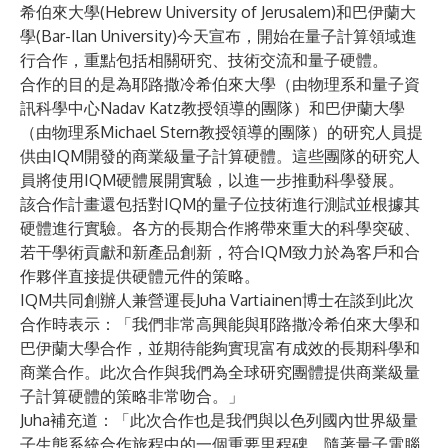
希伯來大學(Hebrew University of Jerusalem)和巴伊蘭大
學(Bar-Ilan University)今天宣布，開始在量子計算領域進
行合作，重點包括相關研究、技術交流和量子硬體。
合作的目的是為耶路撒冷希伯來大學（由物理系和量子資
訊科學中心Nadav Katz教授領導的團隊）和巴伊蘭大學
（由物理系Michael Stern教授領導的團隊）的研究人員提
供由IQM開發的商業級量子計算硬體。這些團隊的研究人
員將使用IQM硬體展開實驗，以進一步推動科學發展。
該合作計畫還包括對IQM的量子位技術進行測試並根據其
硬體進行實驗。各方的長期合作將帶來重大的科學突破、
若干學術貢獻和新產品創新，符合IQM致力於為客戶和合
作夥伴直接提供硬體元件的策略。
IQM共同創辦人兼營運長Juha Vartiainen博士在談到此次
合作時表示：「我們非常高興能與耶路撒冷希伯來大學和
巴伊蘭大學合作，並期待能夠實現富有成效的長期科學和
商業合作。此次合作與我們為全球研究團體提供商業級量
子計算硬體的策略非常吻合。」
Juha補充道：「此次合作也是我們與以色列國內世界級量
子生態系統合作旅程中的一個重要里程碑。隨著量子電腦