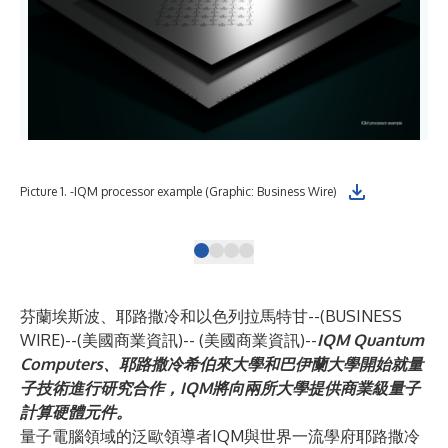
Pic
Picture 1. -IQM processor example (Graphic: Business Wire)
mea
芬蘭埃斯波、耶路撒冷和以色列拉馬特甘--(
BUSINESS
WIRE
)--
(美國商業資訊)-- (美國商業資訊)--
IQM Quantum
Computers
、
耶路撒冷希伯來大學
和
巴伊蘭大學
開始就量
子技術進行研究合作，IQM將向兩所大學提供商業級量子
計算硬體元件。
量子電腦領域的泛歐領導者IQM與世界一流學府耶路撒冷