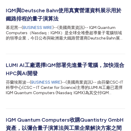
IQM與Deutsche Bahn使用真實營運資料展示用於
鐵路排程的量子演算法
慕尼黑--(
BUSINESS WIRE
)--(美國商業資訊)-- IQM Quantum
Computers（Nasdaq：IQMX）是全球全堆疊超導量子電腦領域
的領導企業，今日公布與歐洲最大鐵路營運商Deutsche Bahn展開
研究合作的成果，該合作旨在探索量子運算如何改善鐵路排程。
雙方利用Deutsche Bahn的真實營運資料集，針對涵蓋德國五個城
市、共190趟行程的排程資料（約可轉化為98,500種可能的排程
週期），共同開發並測試一套專為企業規模最佳化問題設計的混合
量子—經典演算法。 正如已發布的白皮書所詳述，IQM團隊分階段
LUMI AI工廠選擇IQM部署先進量子電腦，加快混合
應用量子近似最佳化演算法（Quantum Approximate
HPC與AI開發
Optimization Algorithm, QAOA），由量子元件在經典運算架構
中處理較小規模的子問題，而經典框架則負責管理整體規模的問
芬蘭埃斯波--(
BUSINESS WIRE
)--(美國商業資訊)-- 由芬蘭CSC-IT
題。該架構具備可擴展性，同樣的方法可應用於物流、能源、製造
科學中心(CSC – IT Center for Science)主導的LUMI AI工廠已選擇
業及其他領域中類似的最佳化挑戰。 三項成果尤為突出： 可在現
IQM Quantum Computers (Nasdaq: IQMX)為其交付IQM
有硬體上運作。該方法無需依賴尚未問世的硬體，即可產生具可行
Halocene H4先進量子電腦，旨在加快混合高效能運算、人工智慧
性且品質良好的解決方案。企業現在即可採用此模式，而不必等待
和量子運算能力的發展。 IQM Halocene H4是同類首款也是最先進
容錯量子系統的實...
的本地部署超導量子電腦，結合了量子錯誤更正技術與NISQ量子
位元。該系統將於2027年交付，隨後將分多個階段進行一系列升
級，並不斷增加邏輯量子位元的數量。 IQM Halocene H4及升級後
IQM Quantum Computers收購Quantistry GmbH
的系統將使LUMI聯盟的使用者首次能夠在全球頂尖系統上開發並實
資產，以彌合量子演算法與工業企業解決方案之間
施量子錯誤更正(QEC)概念。 該系統將用於容錯量子運算和混合運