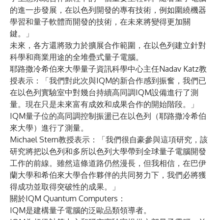
的進一步發展，在以色列開發的專有技術，例如圍繞機器
學習和量子軟體而開發的技術，在未來將變得更加關
鍵。」
未來，各方還將致力於擴展合作範圍，在以色列建立針對
科學和商業用途的全堆疊式量子電腦。
耶路撒冷希伯來大學量子資訊科學中心主任Nadav Katz教
授表示：「我們對此次與IQM的新合作感到振奮，我們已
在以色列實驗室中對幾台持續高同調IQM設備進行了測
量。現在只是未來富有成效和成果合作的開始階段。」
IQM量子位的高同調控制振盪已在以色列（耶路撒冷希伯
來大學）進行了測量。
Michael Stern教授表示：「我們很自豪參與這項研究，該
研究將把以色列和多所以色列大學帶到全球量子電腦開發
工作的前線。雖然這條道路仍然漫長，但我相信，在巴伊
蘭大學和希伯來大學合作夥伴的共同努力下，我們必將獲
得成功並取得突破性的成果。」
關於IQM Quantum Computers：
IQM是建構量子電腦的泛歐品類領導者。