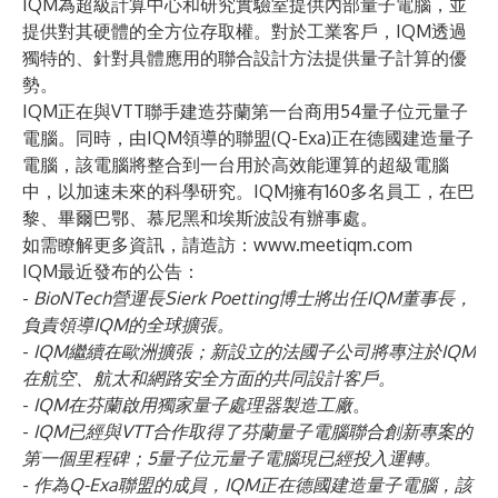
IQM為超級計算中心和研究實驗室提供內部量子電腦，並
提供對其硬體的全方位存取權。對於工業客戶，IQM透過
獨特的、針對具體應用的聯合設計方法提供量子計算的優
勢。
IQM正在與VTT聯手建造芬蘭第一台商用54量子位元量子
電腦。同時，由IQM領導的聯盟(Q-Exa)正在德國建造量子
電腦，該電腦將整合到一台用於高效能運算的超級電腦
中，以加速未來的科學研究。IQM擁有160多名員工，在巴
黎、畢爾巴鄂、慕尼黑和埃斯波設有辦事處。
如需瞭解更多資訊，請造訪：
www.meetiqm.com
IQM最近發布的公告：
-
BioNTech營運長Sierk Poetting博士將出任IQM
董事長
，
負責領導IQM的全球擴張。
-
IQM繼續在歐洲擴張；
新設立的法國子公司
將專注於IQM
在航空、航太和網路安全方面的共同設計客戶。
-
IQM在芬蘭啟用獨家
量子處理器製造工廠
。
-
IQM已經與VTT合作取得了芬蘭量子電腦聯合創新專案的
第一個里程碑；
5量子位元量子電腦
現已經投入運轉。
-
作為
Q-Exa聯盟
的成員，IQM正在德國建造量子電腦，該