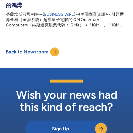
算進步方面的共同研發工作。這將支援在通往容錯量子運算的關鍵
的鴻溝
路徑上取得的新發明，並創造新的商業化機會。 這一具有前瞻性
芬蘭埃斯波與柏林--(
BUSINESS WIRE
)--(美國商業資訊)-- 引領世
的發展路徑確保歐洲使用者今天就可以進行實驗，同時為明天全面
界全棧（全套系統）超導量子電腦的IQM Quantum
可擴充的量子平台做好準備。該系統還將為歐洲終端使用者提供研
Computers（納斯達克股票代碼：IQMX）（「IQM」、「IQM
究和創新所需的高效能量子運算資源，...
Quantum Computers」或「本公司」）已收購Quantistry GmbH
的部分資產。Quantistry GmbH總部位於柏林，是一家為汽車、航
太、化學、材料及製藥行業開發雲端原生模擬工作流平台的開發
商。 本次收購的資產包括專有軟體應用程式、演算法及智慧財產
Back to Newsroom
權。IQM還將獲得Quantistry的核心技術、量子化學及軟體工程人
才，以確保無縫銜接並實現平台的快速整合。 這項交易於近日完
成，與IQM與Real Asset Acquisition Corp. (RAAQ)的業務合併同
時進行，此舉使IQM成為首家公開上市的歐洲量子電腦公司。 本次
交易將Quantistry的前沿應用軟體平台、演算法模擬庫以及方便使
用者的機器學習層，與IQM的硬體基礎設施完美整合，打造出強大
的全棧解決方案，旨在加速汽車、航太、化學、材料科學及製藥領
域的工業研發。 「量子電腦要實現真正的商業化，...
Wish your news had
this kind of reach?
Sign Up