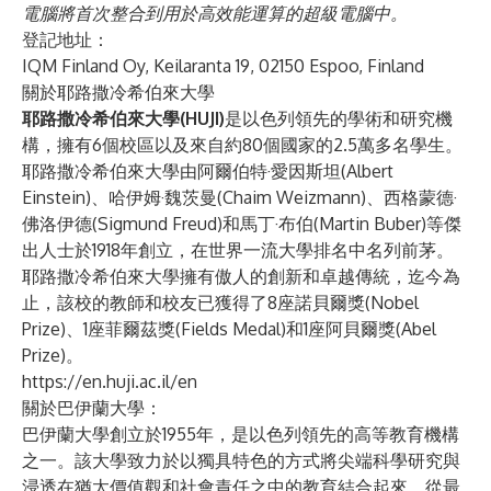
電腦將首次整合到用於高效能運算的超級電腦中。
登記地址：
IQM Finland Oy, Keilaranta 19, 02150 Espoo, Finland
關於耶路撒冷希伯來大學
耶路撒冷希伯來大學(HUJI)
是以色列領先的學術和研究機
構，擁有6個校區以及來自約80個國家的2.5萬多名學生。
耶路撒冷希伯來大學由阿爾伯特·愛因斯坦(Albert
Einstein)、哈伊姆·魏茨曼(Chaim Weizmann)、西格蒙德·
佛洛伊德(Sigmund Freud)和馬丁·布伯(Martin Buber)等傑
出人士於1918年創立，在世界一流大學排名中名列前茅。
耶路撒冷希伯來大學擁有傲人的創新和卓越傳統，迄今為
止，該校的教師和校友已獲得了8座諾貝爾獎(Nobel
Prize)、1座菲爾茲獎(Fields Medal)和1座阿貝爾獎(Abel
Prize)。
https://en.huji.ac.il/en
關於巴伊蘭大學：
巴伊蘭大學創立於1955年，是以色列領先的高等教育機構
之一。該大學致力於以獨具特色的方式將尖端科學研究與
浸透在猶太價值觀和社會責任之中的教育結合起來。從最