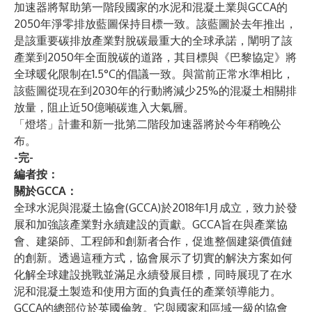
加速器將幫助第一階段國家的水泥和混凝土業與GCCA的
2050年淨零排放藍圖
保持目標一致。該藍圖於去年推出，
是該重要碳排放產業對脫碳最重大的全球承諾，闡明了該
產業到2050年全面脫碳的道路，其目標與《巴黎協定》將
全球暖化限制在1.5°C的倡議一致。與當前正常水準相比，
該藍圖從現在到2030年的行動將減少25%的混凝土相關排
放量，阻止近50億噸碳進入大氣層。
「燈塔」計畫和新一批第二階段加速器將於今年稍晚公
布。
-完-
編者按：
關於GCCA：
全球水泥與混凝土協會(GCCA)於2018年1月成立，致力於發
展和加強該產業對永續建設的貢獻。GCCA旨在與產業協
會、建築師、工程師和創新者合作，促進整個建築價值鏈
的創新。透過這種方式，協會展示了切實的解決方案如何
化解全球建設挑戰並滿足永續發展目標，同時展現了在水
泥和混凝土製造和使用方面的負責任的產業領導能力。
GCCA的總部位於英國倫敦。它與國家和區域一級的協會