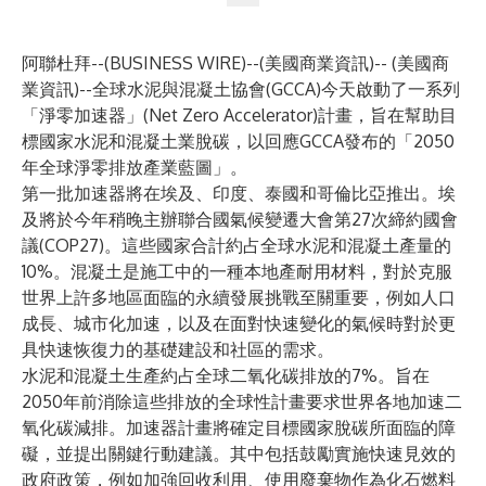
阿聯杜拜--(
BUSINESS WIRE
)--
(美國商業資訊)-- (美國商
業資訊)--全球水泥與混凝土協會(GCCA)今天啟動了一系列
「淨零加速器」(Net Zero Accelerator)計畫，旨在幫助目
標國家水泥和混凝土業脫碳，以回應GCCA發布的「2050
年全球淨零排放產業藍圖」。
第一批加速器將在埃及、印度、泰國和哥倫比亞推出。埃
及將於今年稍晚主辦聯合國氣候變遷大會第27次締約國會
議(COP27)。這些國家合計約占全球水泥和混凝土產量的
10%。混凝土是施工中的一種本地產耐用材料，對於克服
世界上許多地區面臨的永續發展挑戰至關重要，例如人口
成長、城市化加速，以及在面對快速變化的氣候時對於更
具快速恢復力的基礎建設和社區的需求。
水泥和混凝土生產約占全球二氧化碳排放的7%。旨在
2050年前消除這些排放的全球性計畫要求世界各地加速二
氧化碳減排。加速器計畫將確定目標國家脫碳所面臨的障
礙，並提出關鍵行動建議。其中包括鼓勵實施快速見效的
政府政策，例如加強回收利用、使用廢棄物作為化石燃料