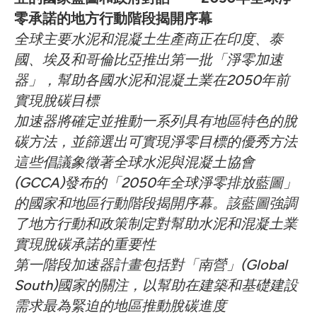
零承諾的地方行動階段揭開序幕
全球主要水泥和混凝土生產商正在印度、泰
國、埃及和哥倫比亞推出第一批「淨零加速
器」，幫助各國水泥和混凝土業在2050年前
實現脫碳目標
加速器將確定並推動一系列具有地區特色的脫
碳方法，並篩選出可實現淨零目標的優秀方法
這些倡議象徵著全球水泥與混凝土協會
(GCCA)發布的「2050年全球淨零排放藍圖」
的國家和地區行動階段揭開序幕。該藍圖強調
了地方行動和政策制定對幫助水泥和混凝土業
實現脫碳承諾的重要性
第一階段加速器計畫包括對「南營」(Global
South)國家的關注，以幫助在建築和基礎建設
需求最為緊迫的地區推動脫碳進度