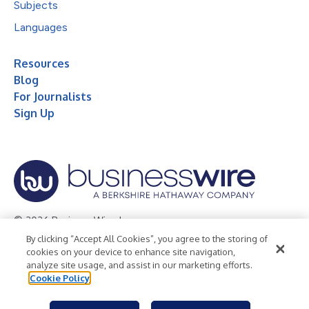
Subjects
Languages
Resources
Blog
For Journalists
Sign Up
© 2026 Business Wire, Inc.
By clicking “Accept All Cookies”, you agree to the storing of
Privacy Policy
Cookie Policy
Accessibility Statement
cookies on your device to enhance site navigation,
analyze site usage, and assist in our marketing efforts.
Terms of Use
Legal
Cookie Policy