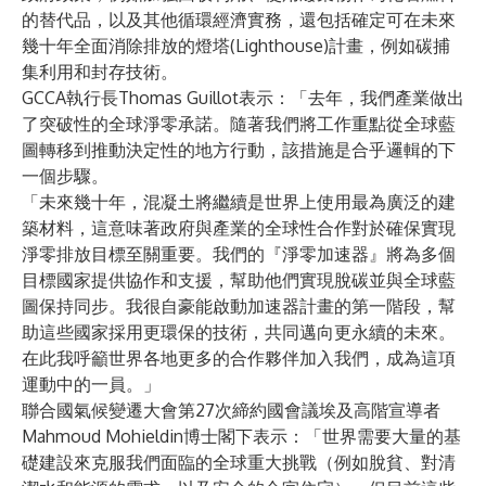
的替代品，以及其他循環經濟實務，還包括確定可在未來
幾十年全面消除排放的燈塔(Lighthouse)計畫，例如碳捕
集利用和封存技術。
GCCA執行長Thomas Guillot表示：「去年，我們產業做出
了突破性的全球淨零承諾。隨著我們將工作重點從全球藍
圖轉移到推動決定性的地方行動，該措施是合乎邏輯的下
一個步驟。
「未來幾十年，混凝土將繼續是世界上使用最為廣泛的建
築材料，這意味著政府與產業的全球性合作對於確保實現
淨零排放目標至關重要。我們的『淨零加速器』將為多個
目標國家提供協作和支援，幫助他們實現脫碳並與全球藍
圖保持同步。我很自豪能啟動加速器計畫的第一階段，幫
助這些國家採用更環保的技術，共同邁向更永續的未來。
在此我呼籲世界各地更多的合作夥伴加入我們，成為這項
運動中的一員。」
聯合國氣候變遷大會第27次締約國會議埃及高階宣導者
Mahmoud Mohieldin博士閣下表示：「世界需要大量的基
礎建設來克服我們面臨的全球重大挑戰（例如脫貧、對清