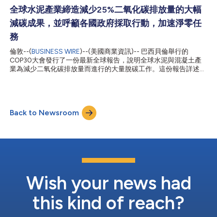
策支持水泥產業協同處理 (co-processing) 這種安全、有效且永續
全球水泥產業締造減少25%二氧化碳排放量的大幅
的全球廢物管理解決方案，充分發揮其潛力。 協同處理這種技術
減碳成果，並呼籲各國政府採取行動，加速淨零任
具備能源回收和材料循環利兩種效益。它利用廢棄物取代石化燃料
為水泥窯供熱，再回收燃燒剩餘的灰燼用於建材中，創造出零廢棄
務
物的解決方案。這種一體化流程使廢棄物處理發揮最大的環境效
倫敦--(
BUSINESS WIRE
)--(美國商業資訊)-- 巴西貝倫舉行的
益，並降低新建廢棄物處理基礎設施的需求。協同處理技術主要針
COP30大會發行了一份最新全球報告，說明全球水泥與混凝土產
對那些無法回收或受污染的廢棄物流，可補充廢棄物回收之不足，
業為減少二氧化碳排放量而進行的大量脫碳工作。這份報告詳述最
填補填埋和回收之間的空白地帶。 從歐...
新產業資料，指出該產業所做的進步，也強調全球政府應盡速採取
行動以協助加速減碳的工作。 這份報告發現自1990年以來，這個
產業已將水泥製品的全球二氧化碳排放強度降低了25%，同時研擬
了一系列政策建議，為加速減碳鋪路。 全球水泥與混凝土協會
Back to Newsroom
(GCCA) 總裁暨Heidelberg Materials管理委員會主席Dominik von
Achten表示：「我們的產業在每個製造層面上積極合作創新，尋
找新的工作方法並佈署創意技術，已造成實質的階段性轉變。」
「然而，要讓整個產業進行全球所需要的大規模轉變，只靠我們孤
軍奮戰是行不通的。我們的產業還需要政府、政策執行者、利益相
關者與的建築營造領域的盟友立刻伸手支援。」 這份報告呼籲立
刻實施有效政策，將原本不可回收的市政和工業廢棄物用作水泥窯
的永續替代燃料，並將拆除建物所剩的廢料用作再生原料。其他關
Wish your news had
鍵政策包括修改建築規範、鼓勵大量採用混合水泥和混凝土產
品，...
this kind of reach?