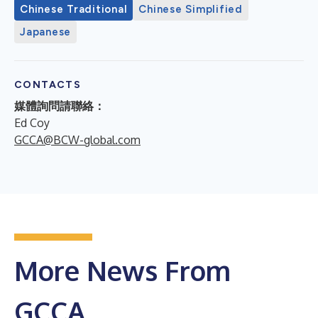
Chinese Traditional
Chinese Simplified
Japanese
CONTACTS
媒體詢問請聯絡：
Ed Coy
GCCA@BCW-global.com
More News From
GCCA