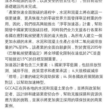
潔水和能源的需求，以及安全的合宜住宅），但目前這些
基礎建設尚未完成。
「產業快速全面脫碳的過程中，水泥和混凝土將在建設一
個更健康、更具恢復力的零碳世界方面發揮舉足輕重的作
用。因此，我們很高興能推出『淨零加速器』計畫，幫助
開發中國家實現脫碳目標。同時我們全力支援各行各業和
各國在應對氣候變遷方面的遠大抱負，為所有人建立一個
更加永續的未來。水泥和混凝土生產占全球二氧化碳排放
量的7%至8%，該產業的全面自願參與，對於實現2015年
《巴黎氣候變遷協定》將全球暖化限制在遠低於2°C並盡
可能接近1.5°C的目標至關重要。」
加速器計畫包含三大要素：i. 國家淨零藍圖，包括排放預
測、減排手段、政策需求和產業承諾； ii.大規模碳減排
「燈塔」計畫的確定和資助探索；iii. 與各國政府展開政策
對話，以幫助加速轉型。
GCCA正在與各地的水泥和混凝土業合作，並將與政策制
定者、設計師和建築業密切合作，幫助克服採購和資源供
應方面的挑戰，並展示將更加廣泛採用的環保技術的商業
案例。