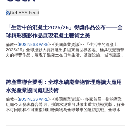
Get RSS Feed
「生活中的混凝土2025/26」得獎作品公布——全
球精彩攝影作品展現混凝土藝術之美
倫敦--(
BUSINESS WIRE
)--(美國商業資訊)-- 「生活中的混凝土
2025/26」全球攝影大賽評選出多組來自世界各地、極具視覺衝擊
力的得獎作品，展現了混凝土在日常生活、基礎設施、城市建設和
設計領域扮演的重要角色。 這項年度賽事由全球水泥與混凝土協
會(GCCA)主辦，收到了來自各大洲專業和業餘攝影師以及智慧型
手機使用者的逾2萬份參賽作品。大賽旨在展現混凝土如何支撐現
代生活，同時呈現其蘊含的美感、創意和人文連結。 GCCA執行長
Thomas Guillot表示：「今年遞交的精彩作品展現了混凝土對全球
跨產業聯合聲明：全球永續廢棄物管理應擴大應用
各地人們生活的正向影響——有時是實用功能，有時近乎無形，
水泥產業協同處理技術
有時又極具美感。」 Celbert Palaganas摘得「2025/26年度生活
中的混凝土照片」桂冠，並獲得1萬美元最高獎金，其得獎作品
倫敦--(
BUSINESS WIRE
)--(美國商業資訊)-- 多家首屈一指的產業
《Pillars Across the Sea》拍攝於菲律賓宿霧市。照片前景是綠色
組織今天發表聯合聲明，強調水泥業可以做出重大積極貢獻，解決
的海岸植物，菲律賓最長的橋樑——宿霧–科爾多瓦高速連接線橫
不可回收和不可重複利用廢棄物為全球帶來的迫切挑戰。全球水泥
貫天際，呈現出自然與工程的鮮明對比。 Celbert Palaganas表
和混凝土協會 (GCCA)、歐洲複合材料工業協會 (EuCIA)、國際固
示：「我深感榮幸，也由衷感謝能成為本屆大賽的得獎者。那一刻
態廢物協會非洲分會 (International Solid Waste Association –
我所看到的對比給了我...
Africa)、使命必達合作組織 (Mission Possible Partnership) 以及全
球垃圾發電研究與技術理事會 (WtERT®) 呼籲官方制定更有力的政