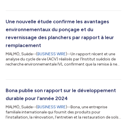
de sol haut de gamme, a publié son rapport de développement
durable 2025. Ce rapport présente les progrès réalisés dans
l'ensemble des trois piliers du développement durable de Bona :
Respect de la planète, Bienveillance envers les personnes et
Fiabilité de l'entreprise. Il met en lumière l'intégration con...
Une nouvelle étude confirme les avantages
environnementaux du ponçage et du
revernissage des planchers par rapport à leur
remplacement
MALMÖ, Suède--(
BUSINESS WIRE
)--Un rapport récent et une
analyse du cycle de vie (ACV) réalisés par l'Institut suédois de
recherche environnementale IVL confirment que la remise à neuf
des revêtements de sol durs, notamment le bois, le vinyle et le
linoléum, est plus durable pour l'environnement que leur
remplacement. Cette nouvelle étude, menée pour le marché
allemand, s'inscrit dans la continuité d'une étude précédente
réalisée en Suède en 2019. Les deux études ont pour but
Bona publie son rapport sur le développement
d'évaluer l'impact...
durable pour l'année 2024
MALMÖ, Suède--(
BUSINESS WIRE
)--Bona, une entreprise
familiale internationale qui fournit des produits pour
l'installation, la rénovation, l'entretien et la restauration de sols
de qualité premium, a publié son rapport sur le développement