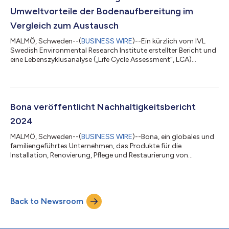
Nachhaltigkeit in a...
Umweltvorteile der Bodenaufbereitung im
Vergleich zum Austausch
MALMÖ, Schweden--(
BUSINESS WIRE
)--Ein kürzlich vom IVL
Swedish Environmental Research Institute erstellter Bericht und
eine Lebenszyklusanalyse („Life Cycle Assessment“, LCA)
bestätigen, dass die Aufarbeitung von Hartböden, einschließlich
Holz, Vinyl und Linoleum, nachhaltiger für die Umwelt ist als der
Austausch der Bodenbeläge. Diese neue, für den deutschen
Markt durchgeführte Studie ist der nächste Schritt einer
Forschungsarbeit, die auf einer früheren, 2019 in Schweden
Bona veröffentlicht Nachhaltigkeitsbericht
durchgeführten Studie...
2024
MALMÖ, Schweden--(
BUSINESS WIRE
)--Bona, ein globales und
familiengeführtes Unternehmen, das Produkte für die
Installation, Renovierung, Pflege und Restaurierung von
Premium-Böden liefert, hat seinen Nachhaltigkeitsbericht 2024
veröffentlicht. Der Bericht hebt Bonas Resilienz in einem von
globalen Herausforderungen geprägten Jahr hervor und
unterstreicht den Fortschritt des Unternehmens bei wichtigen
Back to Newsroom
Nachhaltigkeitsinitiativen. „Im Jahr 2024 blieb Bona standhaft
und widerstandsfähig. Unser Engag...