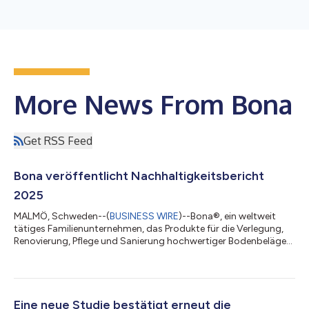
More News From Bona
Get RSS Feed
Bona veröffentlicht Nachhaltigkeitsbericht
2025
MALMÖ, Schweden--(
BUSINESS WIRE
)--Bona®, ein weltweit
tätiges Familienunternehmen, das Produkte für die Verlegung,
Renovierung, Pflege und Sanierung hochwertiger Bodenbeläge
anbietet, hat seinen Nachhaltigkeitsbericht 2025 veröffentlicht.
Der Bericht gibt einen Überblick über die Fortschritte in den drei
Nachhaltigkeitssäulen von Bona – „Respekt für unseren
Planeten“, „Fürsorge für die Menschen“ und „Vertrauenswürdiges
Unternehmen“ – und hebt die fortlaufende Integration von
Eine neue Studie bestätigt erneut die