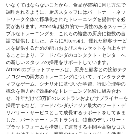
いなくてはならないことから、食品が確実に同じ方法で
調理されるように、厨房スタッフにはパートナー・ネッ
トワーク全体で標準化されたトレーニングを提供する必
要があります。Attensiは魅力的で一貫性のあるスケーラ
ブルなトレーニングを、これらの複数の厨房に複数の言
語で提供しました。さらにAttensiは、優れた顧客サービ
スを提供するための能力およびスキルセットを向上させ
ることにより、フードパンダのコンタクト・センターへ
の新しいスタッフの採用をサポートしています。
Attensiのプラットフォームは、厨房と顧客との接触テク
ノロジーの両方のトレーニングについて、インタラクテ
ィブなゲーム、シナリオに基づいた学習、行動心理学の
概念を魅力的で効果的なトレーニング体験に組み合わ
せ、昨年だけで3万軒のレストランおよびサプライヤーを
採用するなど、フードパンダがアジア最大のフード・デ
リバリー・サービスとして成長するサポートをしてきま
した。パートナー・レストランは、独自のデリバリー・
プラットフォームを構築して運営する手間や高額なコス