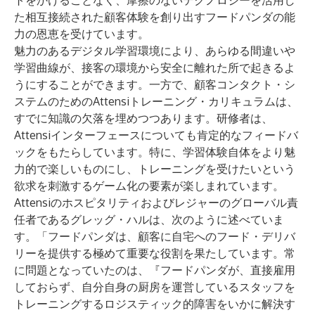
トをかけることなく、摩擦のないテクノロジーを活用し
た相互接続された顧客体験を創り出すフードパンダの能
力の恩恵を受けています。
魅力のあるデジタル学習環境により、あらゆる間違いや
学習曲線が、接客の環境から安全に離れた所で起きるよ
うにすることができます。一方で、顧客コンタクト・シ
ステムのためのAttensiトレーニング・カリキュラムは、
すでに知識の欠落を埋めつつあります。研修者は、
Attensiインターフェースについても肯定的なフィードバ
ックをもたらしています。特に、学習体験自体をより魅
力的で楽しいものにし、トレーニングを受けたいという
欲求を刺激するゲーム化の要素が楽しまれています。
Attensiのホスピタリティおよびレジャーのグローバル責
任者であるグレッグ・ハルは、次のように述べていま
す。「フードパンダは、顧客に自宅へのフード・デリバ
リーを提供する極めて重要な役割を果たしています。常
に問題となっていたのは、『フードパンダが、直接雇用
しておらず、自分自身の厨房を運営しているスタッフを
トレーニングするロジスティック的障害をいかに解決す