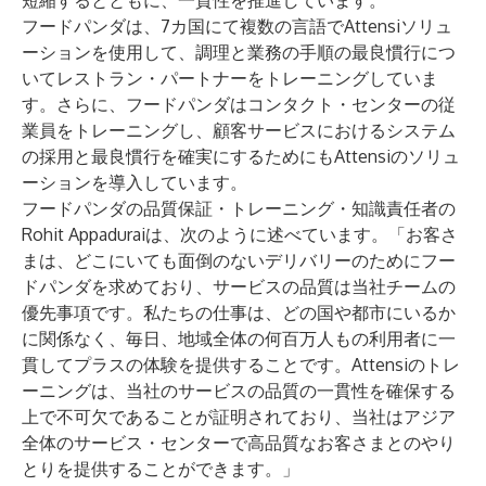
短縮するとともに、一貫性を推進しています。
フードパンダは、7カ国にて複数の言語でAttensiソリュ
ーションを使用して、調理と業務の手順の最良慣行につ
いてレストラン・パートナーをトレーニングしていま
す。さらに、フードパンダはコンタクト・センターの従
業員をトレーニングし、顧客サービスにおけるシステム
の採用と最良慣行を確実にするためにもAttensiのソリュ
ーションを導入しています。
フードパンダの品質保証・トレーニング・知識責任者の
Rohit Appaduraiは、次のように述べています。「お客さ
まは、どこにいても面倒のないデリバリーのためにフー
ドパンダを求めており、サービスの品質は当社チームの
優先事項です。私たちの仕事は、どの国や都市にいるか
に関係なく、毎日、地域全体の何百万人もの利用者に一
貫してプラスの体験を提供することです。Attensiのトレ
ーニングは、当社のサービスの品質の一貫性を確保する
上で不可欠であることが証明されており、当社はアジア
全体のサービス・センターで高品質なお客さまとのやり
とりを提供することができます。」