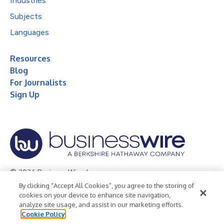
Industries
Subjects
Languages
Resources
Blog
For Journalists
Sign Up
© 2026 Business Wire, Inc.
By clicking “Accept All Cookies”, you agree to the storing of
Privacy Policy
Cookie Policy
Accessibility Statement
cookies on your device to enhance site navigation,
analyze site usage, and assist in our marketing efforts.
Terms of Use
Legal
Cookie Policy