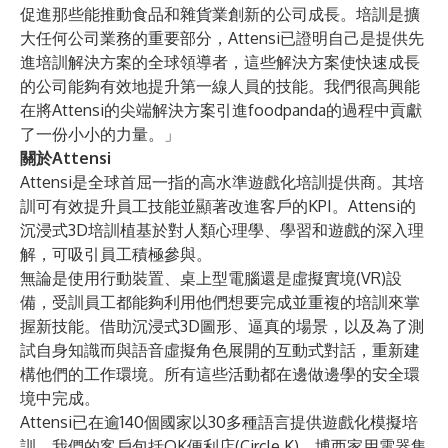
促進那些能推動食品和雜貨業創新的公司成長。培訓是擴
大任何公司業務的重要部分，Attensi已證明自己是提供先
進培訓解決方案的全球領導者，這些解決方案使快速成長
的公司能夠有效地提升第一線人員的技能。我們很高興能
在將Attensi的尖端解決方案引進foodpanda的過程中貢獻
了一份小小的力量。」
關於Attensi
Attensi是全球首屈一指的高水準遊戲化培訓提供商。其培
訓可有效提升員工技能並顯著改進客戶的KPI。Attensi的
沉浸式3D培訓植基於對人類心理學、學習和遊戲的深入理
解，可吸引員工積極參與。
無論是使用行動裝置、桌上型電腦還是虛擬實境(VR)設
備，受訓員工都能夠利用他們想要完成並重複的培訓來掌
握新技能。借助沉浸式3D圖形、逼真的場景，以及為了測
試自身知識而與語音虛擬角色展開的互動式對話，重新建
構他們的工作環境。所有這些活動都在邊做邊學的安全環
境中完成。
Attensi已在逾140個國家以30多種語言提供遊戲化模擬培
訓。我們的客戶包括OK便利店(Circle K)、博西家用電器集