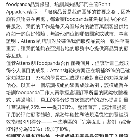
foodpanda品質保證、培訓與知識部門主管Rohit
Appadurai表示：「服務品質是我們團隊的首要之務，因為
顧客無論身在何處，都希望foodpanda能夠提供貼心的送
餐服務。我們的工作是每天為區域內的數百萬顧客提供始
終如一的良好體驗，無論他們位於哪個國家或城市。事實
證明，Attensi的培訓對於確保我們服務品質的一致性至關
重要，讓我們能夠在亞洲各地的服務中心提供高品質的顧
客互動。」
儘管Attensi與foodpanda合作僅幾個月，但該計畫已經取
得令人矚目的成果：Attensi解決方案正在填補89%的已確
定知識缺口，93%的學員在完成課程後對自己的知識充滿
信心。以其中一個培訓模組的學習成效為例，該模組旨在
培訓foodpanda工作人員掌握處理訂單所需的關鍵軟體程
式，經過培訓，員工的得分從首次嘗試時的23%提高到最
佳嘗試時的95%——提升313%。整體而言，該計畫提高
了用於評估顧客體驗、業務準確性和法規遵從性的關鍵績
效指標(KPI)得分——一些地區的「完美互動」案例（綜合
KPI得分為100%）增加了10%。
培訓可支援各項措施，大規模提升產品品質和員工入職流