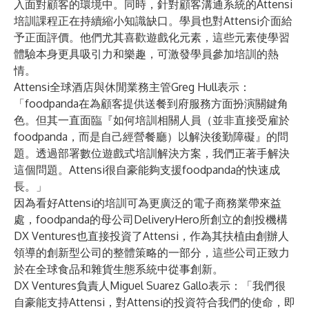
入面對顧客的環境中。同時，針對顧客溝通系統的Attensi
培訓課程正在持續縮小知識缺口。學員也對Attensi介面給
予正面評價。他們尤其喜歡遊戲化元素，這些元素使學習
體驗本身更具吸引力和樂趣，可激發學員參加培訓的熱
情。
Attensi全球酒店與休閒業務主管Greg Hull表示：
「foodpanda在為顧客提供送餐到府服務方面扮演關鍵角
色。但其一直面臨『如何培訓相關人員（並非直接受雇於
foodpanda，而是自己經營餐廳）以解決後勤障礙』的問
題。透過部署數位遊戲式培訓解決方案，我們正著手解決
這個問題。Attensi很自豪能夠支援foodpanda的快速成
長。」
因為看好Attensi的培訓可為更廣泛的電子商務業帶來益
處，foodpanda的母公司DeliveryHero所創立的創投機構
DX Ventures也直接投資了Attensi，作為其扶植由創辦人
領導的創新型公司的整體策略的一部分，這些公司正致力
於在全球食品和雜貨生態系統中從事創新。
DX Ventures負責人Miguel Suarez Gallo表示：「我們很
自豪能支持Attensi，對Attensi的投資符合我們的使命，即