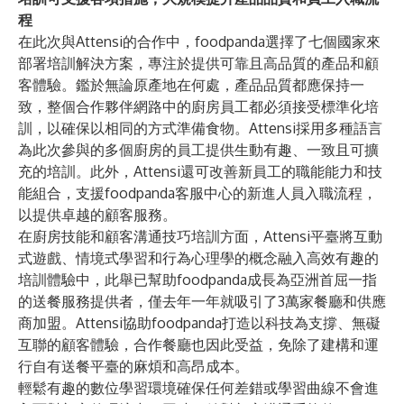
程
在此次與Attensi的合作中，foodpanda選擇了七個國家來
部署培訓解決方案，專注於提供可靠且高品質的產品和顧
客體驗。鑑於無論原產地在何處，產品品質都應保持一
致，整個合作夥伴網路中的廚房員工都必須接受標準化培
訓，以確保以相同的方式準備食物。Attensi採用多種語言
為此次參與的多個廚房的員工提供生動有趣、一致且可擴
充的培訓。此外，Attensi還可改善新員工的職能能力和技
能組合，支援foodpanda客服中心的新進人員入職流程，
以提供卓越的顧客服務。
在廚房技能和顧客溝通技巧培訓方面，Attensi平臺將互動
式遊戲、情境式學習和行為心理學的概念融入高效有趣的
培訓體驗中，此舉已幫助foodpanda成長為亞洲首屈一指
的送餐服務提供者，僅去年一年就吸引了3萬家餐廳和供應
商加盟。Attensi協助foodpanda打造以科技為支撐、無礙
互聯的顧客體驗，合作餐廳也因此受益，免除了建構和運
行自有送餐平臺的麻煩和高昂成本。
輕鬆有趣的數位學習環境確保任何差錯或學習曲線不會進