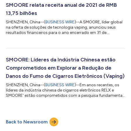
e Medicamentos (FDA) dos Estados Unidos antes que um novo
SMOORE relata receita anual de 2021 de RMB
produto de nicotina possa ser comercializad...
13,75 bilhões
SHENZHEN, China--(
BUSINESS WIRE
)--A SMOORE, líder global
na oferta de soluções de tecnologia vaping, anunciou seus
resultados financeiros para o ano encerrado em 31 de
dezembro de 2021. A SMOORE reportou uma receita anual de
2021 de RMB 13,75 bilhões, representando um aumento ano a
ano de aproximadamente 37,4%. A empresa também se
comprometeu a alcançar a neutralidade de carbono em sua
produção direta e indireta e atividades operacionais até 2050,
SMOORE: Líderes da Indústria Chinesa estão
sendo a primeira empresa de tecnologia de atomi...
Comprometidos em Explorar a Redução de
Danos do Fumo de Cigarros Eletrônicos (Vaping)
SHENZHEN, China--(
BUSINESS WIRE
)--Em anos recentes, os
líderes da indústria chinesa de cigarros eletrônicos RELX e
SMOORE' estão comprometidos com a pesquisa fundamental
interdisciplinar sobre o mecanismo de atomização, a fim de
explorar os efeitos do 'vaping' na saúde a longo prazo. Marca
líder de cigarros eletrônicos da China, a RELX iniciou a primeira
pesquisa clínica da China sobre segurança do 'vaping'. Estuda
Back to Newsroom
os efeitos agudos dos cigarros tradicionais e dos cigarros
eletrônicos no sistem...