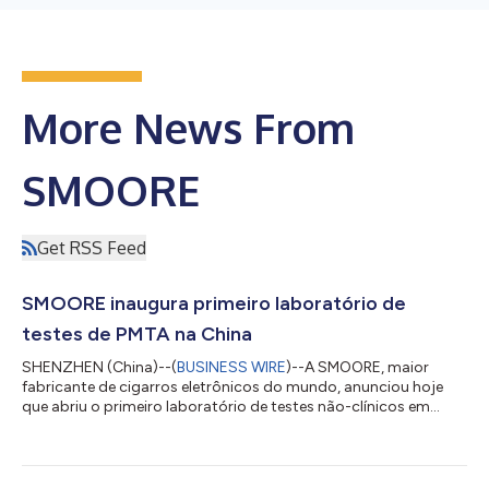
More News From
SMOORE
Get RSS Feed
SMOORE inaugura primeiro laboratório de
testes de PMTA na China
SHENZHEN (China)--(
BUSINESS WIRE
)--A SMOORE, maior
fabricante de cigarros eletrônicos do mundo, anunciou hoje
que abriu o primeiro laboratório de testes não-clínicos em
grande escala da China para Premarket Tobacco Product
Application (PMTA) – ou, em português, “solicitação de pré-
venda de produtos de tabaco”. Uma PMTA é um pedido que
deve ser revisado e aprovado pela Administração de Alimentos