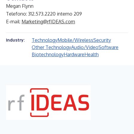
Megan Flynn
Telefono: 312.573.2220 interno 209
E-mail:
Marketing@rfIDEAS.com
Technology
Mobile/Wireless
Security
Industry:
Other Technology
Audio/Video
Software
Biotechnology
Hardware
Health