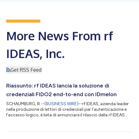
More News From rf
IDEAS, Inc.
Get RSS Feed
Riassunto: rf IDEAS lancia la soluzione di
credenziali FIDO2 end-to-end con IDmelon
SCHAUMBURG, Ill.--(
BUSINESS WIRE
)--rf IDEAS, azienda leader
nella produzione di lettori di credenziali per l'autenticazione e
l'accesso logico, è lieta di annunciare il rilascio della rf IDEAS
FIDO2 Passwordless Platform powered by IDmelon. Questa
soluzione end-to-end consente un'autenticazione continua e
senza password alle credenziali esistenti, convertendole in
chiavi di sicurezza FIDO2 - da un giorno all'altro. FIDO2 libera le