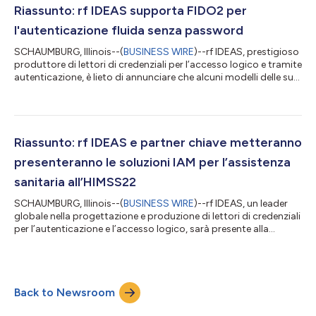
organizzazioni dalla gestione delle password e dal rischio
Riassunto: rf IDEAS supporta FIDO2 per
Quasi...
l'autenticazione fluida senza password
SCHAUMBURG, Illinois--(
BUSINESS WIRE
)--rf IDEAS, prestigioso
produttore di lettori di credenziali per l’accesso logico e tramite
autenticazione, è lieto di annunciare che alcuni modelli delle sue
linee di lettori di carte WAVE ID® Plus, WAVE ID® Nano e WAVE
ID® Nano OEM supportano ora il protocollo per comunicazioni
in prossimità (near-field communication, NFC) FIDO2. Questa
tecnologia offre funzionalità di autenticazione fluida senza
password alle aziende operanti in settori in cui la sicurezz...
Riassunto: rf IDEAS e partner chiave metteranno
presenteranno le soluzioni IAM per l’assistenza
sanitaria all’HIMSS22
SCHAUMBURG, Illinois--(
BUSINESS WIRE
)--rf IDEAS, un leader
globale nella progettazione e produzione di lettori di credenziali
per l’autenticazione e l’accesso logico, sarà presente alla
Conferenza HIMSS22 a Orlando, Florida (Stand n. 1313) con
partner chiave e una gamma completa di soluzioni di gestione
di accesso alle identità per la sicurezza sanitaria. Il team di rf
IDEAS e i partner forniranno competenze e soluzioni di
Back to Newsroom
prodotto per aiutare i partecipanti alla conferenza a risolvere le
cresc...