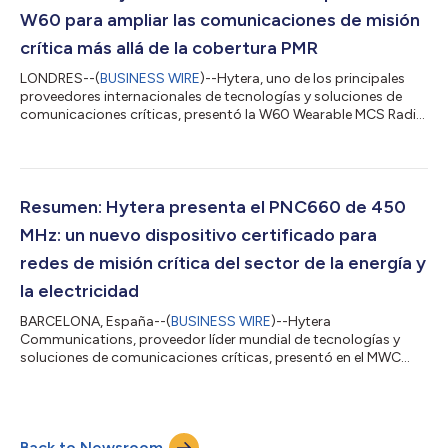
a la mañana", explicó Art...
W60 para ampliar las comunicaciones de misión
crítica más allá de la cobertura PMR
LONDRES--(
BUSINESS WIRE
)--Hytera, uno de los principales
proveedores internacionales de tecnologías y soluciones de
comunicaciones críticas, presentó la W60 Wearable MCS Radio
en la feria Critical Communications World (CCW) 2026.
Diseñado para complementar los sistemas PMR existentes, este
dispositivo portátil y ligero ayuda a las organizaciones a
mantener las comunicaciones críticas más allá de los límites de
cobertura de las redes de radio tradicionales, lo que permite
Resumen: Hytera presenta el PNC660 de 450
operaciones más seguras...
MHz: un nuevo dispositivo certificado para
redes de misión crítica del sector de la energía y
la electricidad
BARCELONA, España--(
BUSINESS WIRE
)--Hytera
Communications, proveedor líder mundial de tecnologías y
soluciones de comunicaciones críticas, presentó en el MWC
Barcelona el dispositivo inteligente PNC660 450 MHz MCX, un
terminal avanzado de misión crítica para redes privadas LTE y
5G de 450 MHz. Combinando servicios de voz, vídeo y datos de
banda ancha con seguridad multicapa, el PNC660 450 MHz
Back to Newsroom
permite mantener comunicaciones fiables en amplias áreas