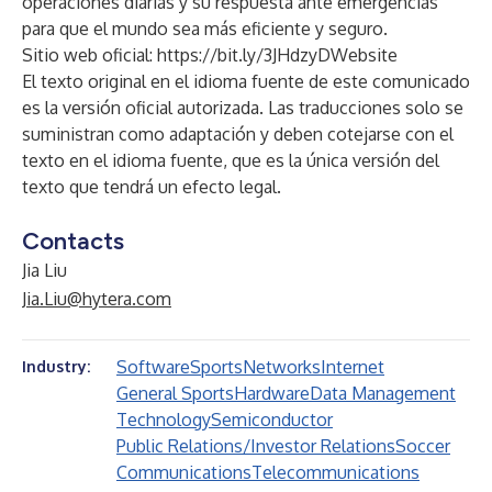
operaciones diarias y su respuesta ante emergencias
para que el mundo sea más eficiente y seguro.
Sitio web oficial:
https://bit.ly/3JHdzyDWebsite
El texto original en el idioma fuente de este comunicado
es la versión oficial autorizada. Las traducciones solo se
suministran como adaptación y deben cotejarse con el
texto en el idioma fuente, que es la única versión del
texto que tendrá un efecto legal.
Contacts
Jia Liu
Jia.Liu@hytera.com
Software
Sports
Networks
Internet
Industry:
General Sports
Hardware
Data Management
Technology
Semiconductor
Public Relations/Investor Relations
Soccer
Communications
Telecommunications