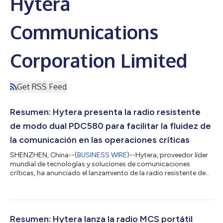
Hytera
Communications
Corporation Limited
Get RSS Feed
Resumen: Hytera presenta la radio resistente
de modo dual PDC580 para facilitar la fluidez de
la comunicación en las operaciones críticas
SHENZHEN, China--(
BUSINESS WIRE
)--Hytera, proveedor líder
mundial de tecnologías y soluciones de comunicaciones
críticas, ha anunciado el lanzamiento de la radio resistente de
modo dual PDC580, desarrollada para las organizaciones que
siguen confiando en el PMR y al mismo tiempo, amplían las
comunicaciones de banda ancha en las operaciones que son
cada vez más distribuidas. "La transición de la banda estrecha
a la banda ancha no es un cambio que se produzca de la noche
Resumen: Hytera lanza la radio MCS portátil