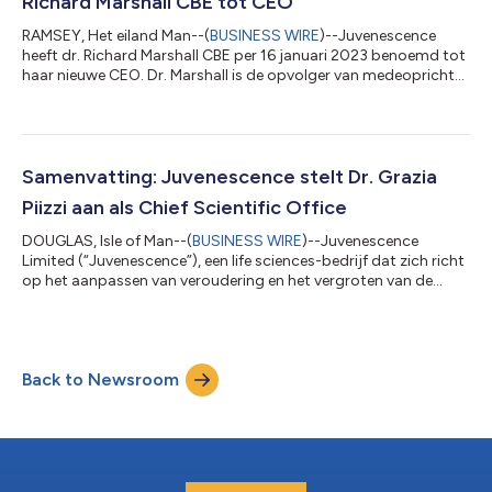
Richard Marshall CBE tot CEO
RAMSEY, Het eiland Man--(
BUSINESS WIRE
)--Juvenescence
heeft dr. Richard Marshall CBE per 16 januari 2023 benoemd tot
haar nieuwe CEO. Dr. Marshall is de opvolger van medeoprichter
dr. Gregory Bailey, die in de raad van bestuur van het bedrijf
blijft als Executive Chairman. Dr. Marshall brengt meer dan
twintig jaar zakelijk leiderschap mee naar het bedrijf, waaronder
vijftien jaar bij GSK met als hoogtepunt zijn functie als Vice
President, hoofd van de Fibrosis & Lung Injury Discovery Perfor...
Samenvatting: Juvenescence stelt Dr. Grazia
Piizzi aan als Chief Scientific Office
DOUGLAS, Isle of Man--(
BUSINESS WIRE
)--Juvenescence
Limited (“Juvenescence”), een life sciences-bedrijf dat zich richt
op het aanpassen van veroudering en het vergroten van de
menselijke gezondheid, heeft vandaag aangekondigd dat Dr.
Grazia Piizzi, PhD, zich bij het Executive Management Team heeft
gevoegd als Chief Scientific Officer. Juvenescence is gebaseerd
op een nieuw begrip van de onderliggende biologische
Back to Newsroom
oorzaken van veroudering, door het creëren van evidence-
based en wetenschappelijk o...