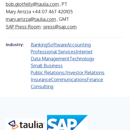
bob.glotfelty@taulia.com
, PT
Mary Arrizza +44 07 467 420105
mary.arrizza@taulia.com
, GMT
SAP Press Room
;
press@sap.com
Banking
Software
Accounting
Industry:
Professional Services
Internet
Data Management
Technology
Small Business
Public Relations/Investor Relations
Insurance
Communications
Finance
Consulting