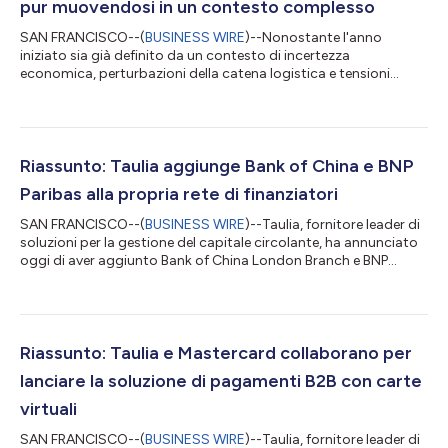
pur muovendosi in un contesto complesso
SAN FRANCISCO--(
BUSINESS WIRE
)--Nonostante l'anno
iniziato sia già definito da un contesto di incertezza
economica, perturbazioni della catena logistica e tensioni
geopolitiche, il sondaggio di Taulia sul sentiment dei fornitori
ha rilevato un sostanziale ottimismo da parte delle imprese per
l'anno a venire. Il sondaggio ha rilevato che più di 8 attività
(85%) su 10 a livello globale si dichiarano ottimiste riguardo
all'anno a venire: un sensibile incremento rispetto al risultato del
Riassunto: Taulia aggiunge Bank of China e BNP
60% del 20...
Paribas alla propria rete di finanziatori
SAN FRANCISCO--(
BUSINESS WIRE
)--Taulia, fornitore leader di
soluzioni per la gestione del capitale circolante, ha annunciato
oggi di aver aggiunto Bank of China London Branch e BNP
Paribas alla sua rete globale multi-funder. L'integrazione delle
due principali banche globali è la più recente di una rete già
estesa e in crescita di finanziatori a disposizione dei clienti
globali di Taulia, che consente alle imprese di accedere a un
bacino di finanziamenti sempre più ampio e diversificato, con
Riassunto: Taulia e Mastercard collaborano per
ma...
lanciare la soluzione di pagamenti B2B con carte
virtuali
SAN FRANCISCO--(
BUSINESS WIRE
)--Taulia, fornitore leader di