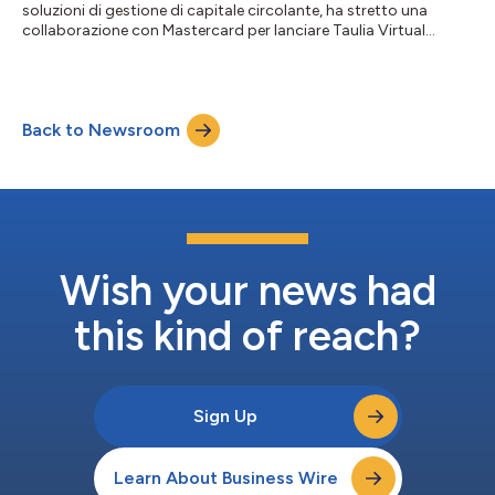
soluzioni di gestione di capitale circolante, ha stretto una
collaborazione con Mastercard per lanciare Taulia Virtual
Cards. La nuova soluzione fornisce alle aziende vantaggi
aggiuntivi nella gestione di capitale circolante, compresa la
possibilità di massimizzare il flusso di cassa e ridurre al minimo
l'incertezza dei pagamenti. Grazie all'integrazione perfetta di
Back to Newsroom
Taulia Virtual Cards nelle soluzioni SAP ERP, inclusa SAP
S/4HANA e al...
Wish your news had
this kind of reach?
Sign Up
Learn About Business Wire