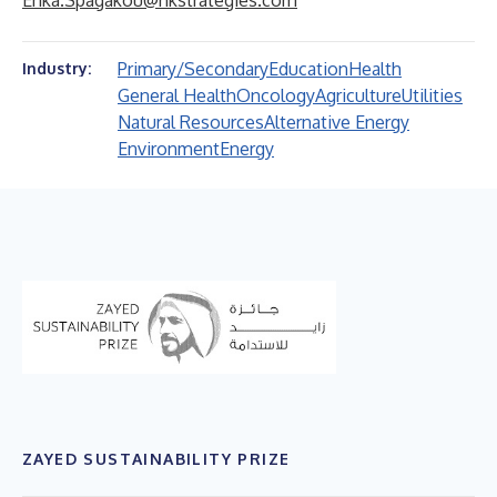
Erika.Spagakou@hkstrategies.com
Primary/Secondary
Education
Health
Industry:
General Health
Oncology
Agriculture
Utilities
Natural Resources
Alternative Energy
Environment
Energy
ZAYED SUSTAINABILITY PRIZE