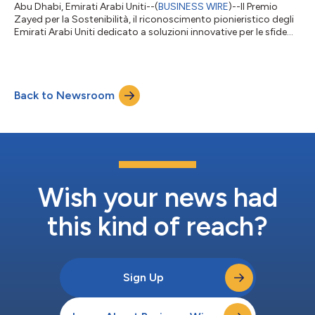
Abu Dhabi, Emirati Arabi Uniti--(
BUSINESS WIRE
)--Il Premio
Zayed per la Sostenibilità, il riconoscimento pionieristico degli
Emirati Arabi Uniti dedicato a soluzioni innovative per le sfide
globali, ha annunciato oggi la rosa dei vincitori 2026,
celebrando 18 anni di sostegno alle comunità e di promozione
di un progresso inclusivo e sostenibile in tutto il mondo. Nel
corso di una cerimonia tenutasi durante l’Abu Dhabi
Back to Newsroom
Sustainability Week (ADSW) e alla presenza di Capi di Stato,
ministri e leade...
Wish your news had
this kind of reach?
Sign Up