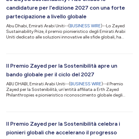
candidature per l'edizione 2027 con una forte
partecipazione a livello globale
Abu Dhabi, Emirati Arabi Uniti--(
BUSINESS WIRE
)--Lo Zayed
Sustainability Prize, il premio pionieristico degli Emirati Arabi
Uniti dedicato alle soluzioni innovative alle sfide globali, ha
ufficialmente chiuso le candidature per l'edizione 2027, avendo
ricevuto un numero senza precedenti di 10.233 candidature
provenienti da 177 paesi nelle sue sei categorie: Salute,
Alimentazione, Energia, Acqua, Azione per il clima e Scuole
superiori globali. Giunto ormai alla sua 18a edizione, il Premio
Il Premio Zayed per la Sostenibilità apre un
contin...
bando globale per il ciclo del 2027
ABU DHABI, Emirati Arabi Uniti--(
BUSINESS WIRE
)--il Premio
Zayed per la Sostenibilità, un'entità affiliata a Erth Zayed
Philanthropies e pionieristico riconoscimento globale degli
Emirati Arabi Uniti per la sostenibilità e l'innovazione umanitaria,
ha aperto le candidature per il ciclo del 2027. Il Premio porta
avanti la visione e l'eredità del padre fondatore degli Emirati
Arabi Uniti, lo sceicco Zayed bin Sultan Al Nahyan, sostenendo
coloro che promuovono un mondo più inclusivo e sostenibile....
Il Premio Zayed per la Sostenibilità celebra i
pionieri globali che accelerano il progresso