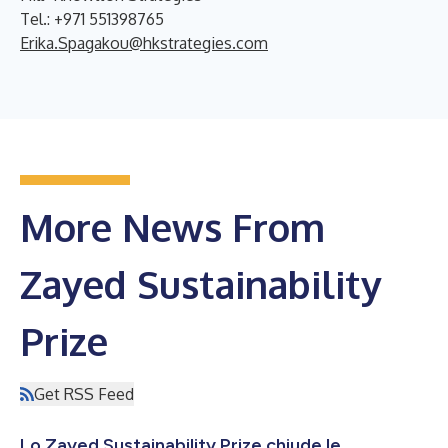
Tel.: +971 551398765
Erika.Spagakou@hkstrategies.com
More News From
Zayed Sustainability
Prize
Get RSS Feed
Lo Zayed Sustainability Prize chiude le