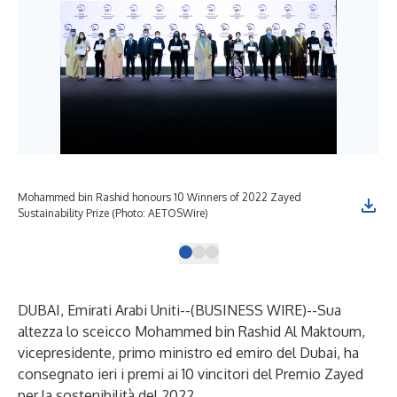
Mohammed bin Rashid honours 10 Winners of 2022 Zayed
Moh
Sustainability Prize (Photo: AETOSWire)
Sus
DUBAI, Emirati Arabi Uniti--(
BUSINESS WIRE
)--
Sua
altezza lo sceicco Mohammed bin Rashid Al Maktoum,
vicepresidente, primo ministro ed emiro del Dubai, ha
consegnato ieri i premi ai 10 vincitori del Premio Zayed
per la sostenibilità del 2022.