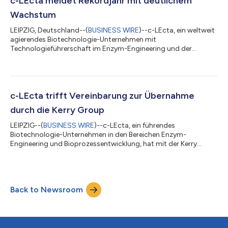
c-LEcta meldet Rekordjahr mit deutlichem
Wiechmann (Büroleiter Leipzig der OFB Projektentwicklung)
Wachstum
statt. Die Zer...
LEIPZIG, Deutschland--(
BUSINESS WIRE
)--c-LEcta, ein weltweit
agierendes Biotechnologie-Unternehmen mit
Technologieführerschaft im Enzym-Engineering und der
Bioprozess-Entwicklung, gelang es, die dynamische
Geschäftsentwicklung im Geschäftsjahr 2021 erfolgreich
fortzusetzen. Thomas Pfaadt, CFO der c-LEcta GmbH,
kommentiert: „Wir sind sehr stolz auf die Performance der
letzten Jahre. Unsere Produkte haben für eine gute
c-LEcta trifft Vereinbarung zur Übernahme
Wachstumsdynamik und durch die vielfältigen Anwendungsfälle
durch die Kerry Group
auch für eine hohe...
LEIPZIG--(
BUSINESS WIRE
)--c-LEcta, ein führendes
Biotechnologie-Unternehmen in den Bereichen Enzym-
Engineering und Bioprozessentwicklung, hat mit der Kerry
Group eine Vereinbarung über den Erwerb einer
Mehrheitsbeteiligung durch die Gruppe getroffen. Kerry ist ein
weltweit führender Anbieter von Aromen und Nährstoffen für
die Lebensmittel-, Getränke- und Pharmaindustrie. Der
Back to Newsroom
strategisch überzeugende Zusammenschluss wird die
Innovationsfähigkeit von Kerry in den Bereichen Enzym-
Engineering, Ferm...