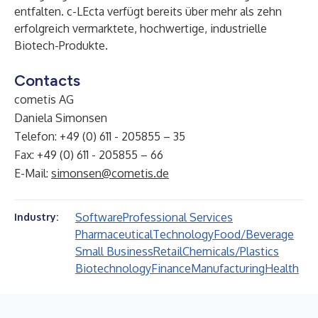
entfalten. c-LEcta verfügt bereits über mehr als zehn
erfolgreich vermarktete, hochwertige, industrielle
Biotech-Produkte.
Contacts
cometis AG
Daniela Simonsen
Telefon: +49 (0) 611 - 205855 – 35
Fax: +49 (0) 611 - 205855 – 66
E-Mail:
simonsen@cometis.de
Software
Professional Services
Industry:
Pharmaceutical
Technology
Food/Beverage
Small Business
Retail
Chemicals/Plastics
Biotechnology
Finance
Manufacturing
Health