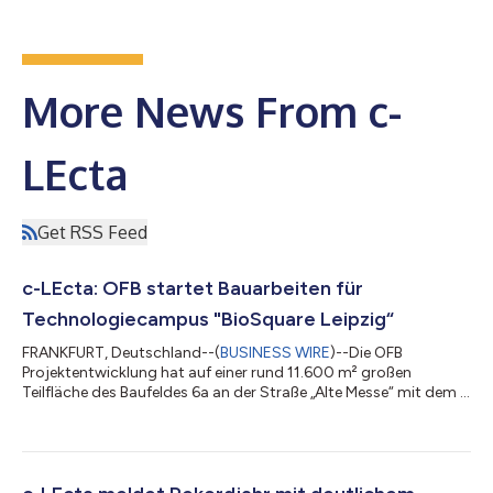
More News From c-
LEcta
Get RSS Feed
c-LEcta: OFB startet Bauarbeiten für
Technologiecampus "BioSquare Leipzig“
FRANKFURT, Deutschland--(
BUSINESS WIRE
)--Die OFB
Projektentwicklung hat auf einer rund 11.600 m² großen
Teilfläche des Baufeldes 6a an der Straße „Alte Messe“ mit dem 1.
Bauabschnitt des „BioSquare Leipzig“ begonnen. Der
symbolische Spatenstich am 22. September 2022 fand im
Beisein von Thomas Dienberg (Bürgermeister für
Stadtentwicklung und Bau der Stadt Leipzig), Dr. Marc
Struhalla (CEO der c-LEcta GmbH) und Dr. Christoph