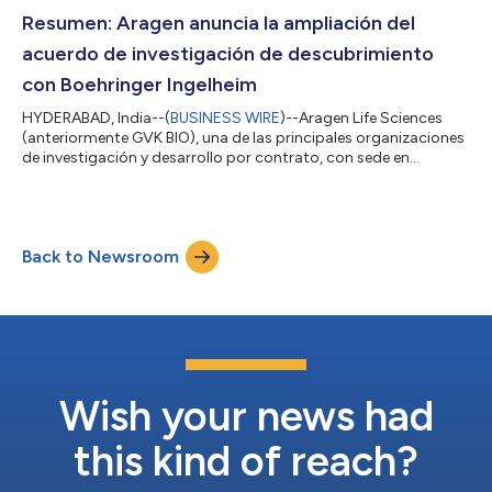
del ARN, como su socio en India. Mediante esta colaboración,
Aragen proveerá a Skyhawk diversas soluciones de
Resumen: Aragen anuncia la ampliación del
descubrimiento de química y servicios...
acuerdo de investigación de descubrimiento
con Boehringer Ingelheim
HYDERABAD, India--(
BUSINESS WIRE
)--Aragen Life Sciences
(anteriormente GVK BIO), una de las principales organizaciones
de investigación y desarrollo por contrato, con sede en
Hyderabad (India), ha anunciado la ampliación de su acuerdo
de investigación de descubrimiento con Boehringer Ingelheim,
con el objetivo de acelerar la línea de descubrimiento de
Boehringer Ingelheim. Esta asociación preferente permite a
Back to Newsroom
Boehringer Ingelheim, empresa farmacéutica líder en
investigación, incorporar varios e...
Wish your news had
this kind of reach?