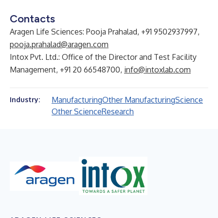
Contacts
Aragen Life Sciences: Pooja Prahalad, +91 9502937997,
pooja.prahalad@aragen.com
Intox Pvt. Ltd.: Office of the Director and Test Facility
Management, +91 20 66548700,
info@intoxlab.com
Manufacturing
Other Manufacturing
Science
Industry:
Other Science
Research