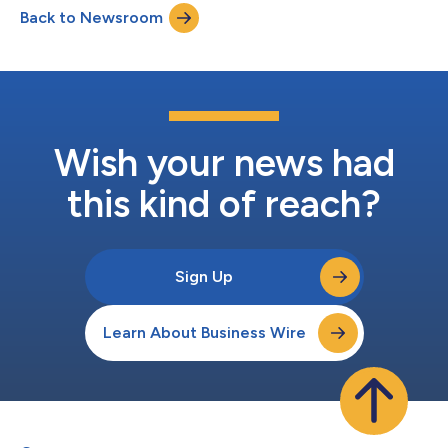
Back to Newsroom
commerce e sport, e leader nel settore, oggi hanno annunciato
che i...
Wish your news had
this kind of reach?
Sign Up
Learn About Business Wire