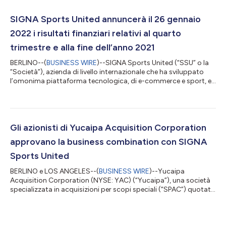
SIGNA Sports United annuncerà il 26 gennaio
2022 i risultati finanziari relativi al quarto
trimestre e alla fine dell’anno 2021
BERLINO--(
BUSINESS WIRE
)--SIGNA Sports United (“SSU” o la
“Società”), azienda di livello internazionale che ha sviluppato
l’omonima piattaforma tecnologica, di e-commerce e sport, e
leader nel settore, oggi ha annunciato che i risultati finanziari
relativi al quarto trimestre e alla fine dell’anno 2021 saranno
comunicati prima dell’apertura dei mercati mercoledì 26
gennaio 2022. I dirigenti illustreranno i risultati lo stesso giorno
alle 08:30 ora di New York. Gli interessati possono accedere a...
Gli azionisti di Yucaipa Acquisition Corporation
approvano la business combination con SIGNA
Sports United
BERLINO e LOS ANGELES--(
BUSINESS WIRE
)--Yucaipa
Acquisition Corporation (NYSE: YAC) (“Yucaipa”), una società
specializzata in acquisizioni per scopi speciali (“SPAC”) quotata
in borsa e diretta da Ron Burkle, Presidente e Presidente del CdA,
da Ira Tochner, Direttore finanziario e direttore operativo, e da
SIGNA Sports United (“SSU”), un’azienda di livello internazionale
che ha sviluppato l’omonima piattaforma tecnologica di e-