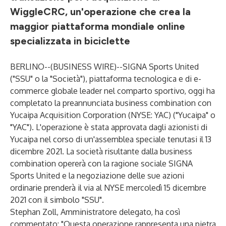
WiggleCRC, un'operazione che crea la
maggior piattaforma mondiale online
specializzata in biciclette
BERLINO--(
BUSINESS WIRE
)--
SIGNA Sports United
("SSU" o la "Società"), piattaforma tecnologica e di e-
commerce globale leader nel comparto sportivo, oggi ha
completato la preannunciata business combination con
Yucaipa Acquisition Corporation (NYSE: YAC) ("Yucaipa" o
"YAC"). L'operazione è stata approvata dagli azionisti di
Yucaipa nel corso di un'assemblea speciale tenutasi il 13
dicembre 2021. La società risultante dalla business
combination opererà con la ragione sociale SIGNA
Sports United e la negoziazione delle sue azioni
ordinarie prenderà il via al NYSE mercoledì 15 dicembre
2021 con il simbolo "SSU".
Stephan Zoll, Amministratore delegato, ha così
commentato: "Questa operazione rappresenta una pietra