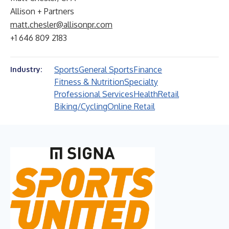
Allison + Partners
matt.chesler@allisonpr.com
+1 646 809 2183
Sports
General Sports
Finance
Industry:
Fitness & Nutrition
Specialty
Professional Services
Health
Retail
Biking/Cycling
Online Retail