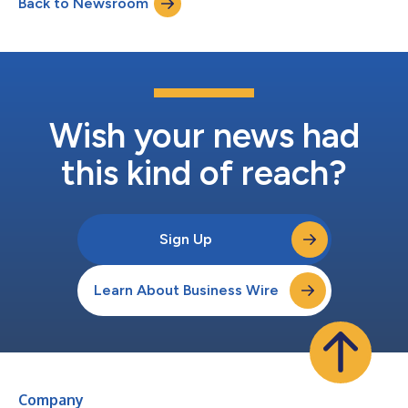
Back to Newsroom
OneSubsea fornirà sistemi di produzione sottomarini completi
per 13 pozzi, rafforzando il proprio ru...
Wish your news had
this kind of reach?
Sign Up
Learn About Business Wire
Company