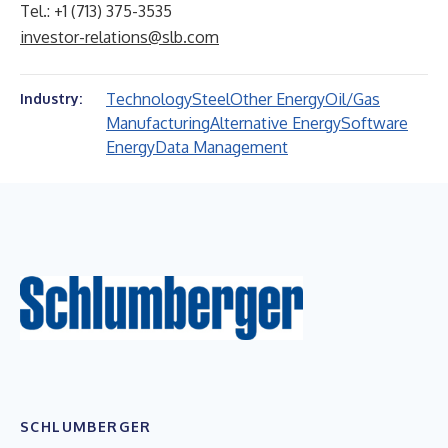
Tel.: +1 (713) 375-3535
investor-relations@slb.com
Technology
Steel
Other Energy
Oil/Gas
Industry:
Manufacturing
Alternative Energy
Software
Energy
Data Management
SCHLUMBERGER