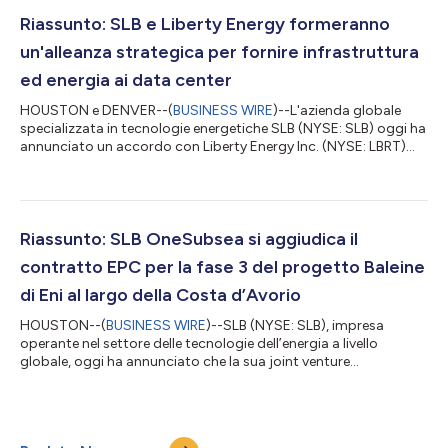
Riassunto: SLB e Liberty Energy formeranno
un'alleanza strategica per fornire infrastruttura
ed energia ai data center
HOUSTON e DENVER--(
BUSINESS WIRE
)--L'azienda globale
specializzata in tecnologie energetiche SLB (NYSE: SLB) oggi ha
annunciato un accordo con Liberty Energy Inc. (NYSE: LBRT)
per formare un'alleanza strategica che fornirà infrastrutture
modulari e soluzioni integrate per la produzione di energia per
nuovi progetti di data center in tutto il mondo. La
collaborazione riunirà competenze complementari in tema di
infrastrutture modulari, produzione energetica e operazioni per
Riassunto: SLB OneSubsea si aggiudica il
supportare il rapido s...
contratto EPC per la fase 3 del progetto Baleine
di Eni al largo della Costa d’Avorio
HOUSTON--(
BUSINESS WIRE
)--SLB (NYSE: SLB), impresa
operante nel settore delle tecnologie dell’energia a livello
globale, oggi ha annunciato che la sua joint venture
OneSubsea™ si è aggiudicata un importante contratto Eni di
ingegneria, approvvigionamento e costruzione (EPC)
multipozzo per la fase 3 del progetto in acque profonde
Baleine, al largo della Costa d’Avorio. Ai sensi del contratto, SLB