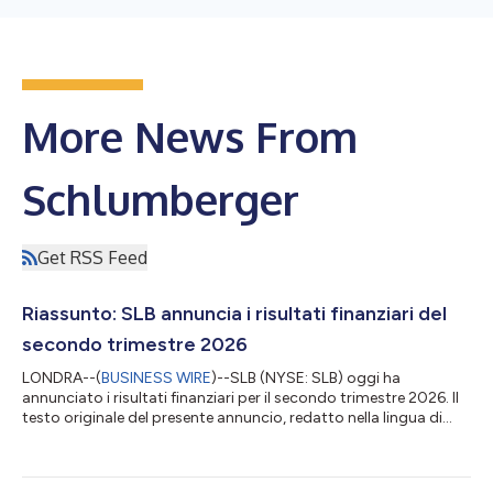
More News From
Schlumberger
Get RSS Feed
Riassunto: SLB annuncia i risultati finanziari del
secondo trimestre 2026
LONDRA--(
BUSINESS WIRE
)--SLB (NYSE: SLB) oggi ha
annunciato i risultati finanziari per il secondo trimestre 2026. Il
testo originale del presente annuncio, redatto nella lingua di
partenza, è la versione ufficiale che fa fede. Le traduzioni sono
offerte unicamente per comodità del lettore e devono rinviare al
testo in lingua originale, che è l'unico giuridicamente valido....