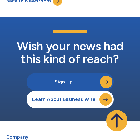
Back to Newsroom
produção submarina (SPS) para 13 poços, reforçando seu
papel como parceira estratégica d...
Wish your news had
this kind of reach?
Sign Up
Learn About Business Wire
Company