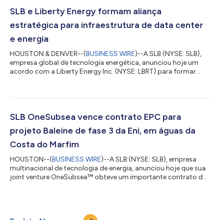
impostos - base GAAP $1.018 $956 $1.285 6% -21% Margem
de lucro antes dos impostos - base GAAP 11,3% 11,0% 15,0%
SLB e Liberty Energy formam aliança
38 bps -369 bps Lucro lí...
estratégica para infraestrutura de data center
e energia
HOUSTON & DENVER--(
BUSINESS WIRE
)--A SLB (NYSE: SLB),
empresa global de tecnologia energética, anunciou hoje um
acordo com a Liberty Energy Inc. (NYSE: LBRT) para formar
uma aliança estratégica que fornecerá infraestrutura modular e
soluções integradas de geração de energia para novos
projetos de data centers em todo o mundo. A colaboração
reunirá conhecimentos complementares em infraestrutura
modular, geração de energia e operações para apoiar a rápida
SLB OneSubsea vence contrato EPC para
implantação de nova capacidade de data ce...
projeto Baleine de fase 3 da Eni, em águas da
Costa do Marfim
HOUSTON--(
BUSINESS WIRE
)--A SLB (NYSE: SLB), empresa
multinacional de tecnologia de energia, anunciou hoje que sua
joint venture OneSubsea™ obteve um importante contrato de
engenharia, aquisição e construção (EPC) para diversos poços,
concedido pela Eni para fase 3 do projeto Baleine, em águas
profundas no litoral da Costa do Marfim. Nos termos do
contrato, a SLB OneSubsea irá fornecer sistemas completos de