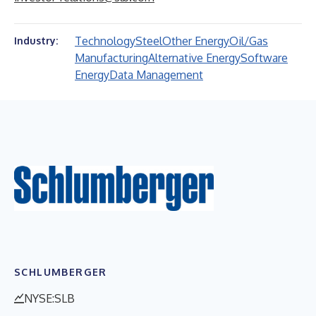
Technology
Steel
Other Energy
Oil/Gas
Industry:
Manufacturing
Alternative Energy
Software
Energy
Data Management
SCHLUMBERGER
NYSE:SLB