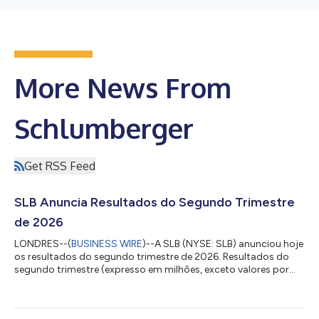
More News From
Schlumberger
Get RSS Feed
SLB Anuncia Resultados do Segundo Trimestre
de 2026
LONDRES--(
BUSINESS WIRE
)--A SLB (NYSE: SLB) anunciou hoje
os resultados do segundo trimestre de 2026. Resultados do
segundo trimestre (expresso em milhões, exceto valores por
ação) Três meses concluídos em Variação 30 de junho de2026
31 de março de2026 30 de junho de2025 Sequencial Ano a ano
Receita $8.972 $8.721 $8.546 3% 5% Lucro antes dos