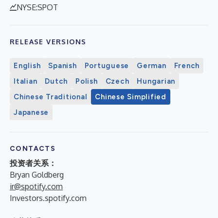
NYSE:SPOT
RELEASE VERSIONS
English
Spanish
Portuguese
German
French
Italian
Dutch
Polish
Czech
Hungarian
Chinese Traditional
Chinese Simplified
Japanese
CONTACTS
投资者关系：
Bryan Goldberg
ir@spotify.com
Investors.spotify.com