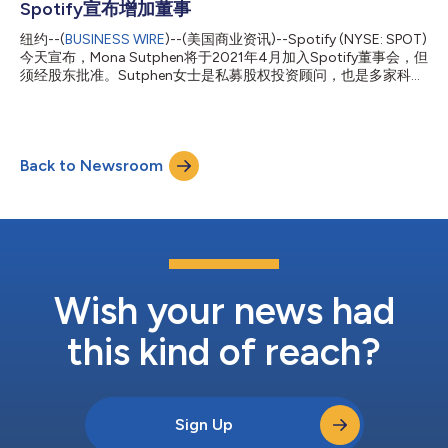
Spotify宣布增加董事
纽约--(
BUSINESS WIRE
)--(美国商业资讯)--Spotify (NYSE: SPOT)
今天宣布，Mona Sutphen将于2021年4月加入Spotify董事会，但
须经股东批准。Sutphen女士是私募股权投资顾问，也是多家科技
初创公司的联合创始人/顾问，曾在奥巴马执政期间担任白宫高级
官员。 Spotify创始人、首席执行官兼董事长Daniel Ek表
示：“Mona在私营和公共部门都建立了一番事业，为领导人提供国
际和美国国内政策、技术、宏观经济和贸易以及人权方面的建
Back to Newsroom
议……而这仅仅是她职业经历的冰山一角。在这个全球发生特殊变
化的时期，随着我们专注于推进我们的战略，Mona将为董事会带
来新的、极具价值的观点。” Sutphen女士表示：“我非常期待加入
Spotify董事会。Spotify一直是音频行业的革命性力量和令人印象
深刻的创新者，改变了全球内容行业的格局。我很高兴能够参与到
其持续发展和扩张之中。” Sutphen女士目前是芝加哥私募股权投
资公司The Vistria Group的高级顾问，也是多家科技初创公司的风
险投资顾问和联合创始人。此前，她是Macro Adv...
Wish your news had
this kind of reach?
Sign Up