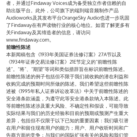
者，并通过Findaway Voices成为备受独立作者信赖的自
助出版平台。此外，公司旗下的端到端音频制作产品
Audioworks及其发布平台OrangeSky Audio也进一步巩固
了Findaway在有声读物行业的核心地位。如需了解更多有
关Findaway及其缔造者的信息，请访问
www.findaway.com
。
前瞻性陈述
本新闻稿包含《1933年美国证券法修订案》27A节以及
《1934年证券交易法修订案》21E节定义的“前瞻性陈
述”。“将”、“期望”等词和类似措辞旨在标识前瞻性陈述。
前瞻性陈述的例子包括但不限于我们就收购的潜在利益和
收购完成的预期时间所做的陈述。我们希望这些前瞻性陈
述被《1995年私人证券诉讼改革法》中关于前瞻性陈述的
安全港条款涵盖，为遵守此等安全港条款纳入本陈述。此
等前瞻性陈述涉及重大风险、不确定性和假设，可能导致
实际结果与我们的历史经验和目前的预期或预测产生重大
差异，包括但不仅限于以下已知的重要因素：我们吸引潜
在用户和留住现有用户的能力；用户、用户收听时间和广
告商方面的竞争；与我们的国际扩张有关的风险和我们管