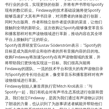
书行业的步伐，实现更快的创新，并将有声书带给Spotify
现有的数亿听众。Findaway的技术基础设施将使Spotify
能够迅速扩大其有声书目录，对消费者的体验进行创新，
同时为出版商、作者和独立创作者提供新的渠道，让他们
接触到全球的新听众。这次收购让Spotify能够像变革音乐
和播客那样对有声读物领域进行革新，推动内容在其全球
平台上接触到广泛的听众。
Spotify首席研发官Gustav Söderström表示：“Spotify的
目标是成为面向听众和创作者的所有音频内容的目的地。
收购Findaway将加速Spotify在有声读物领域的发展，并
将帮助我们更快地实现这一目标。我们很高兴能将
Findaway的团队、一流的技术平台和强大的有声读物目录
与Spotify的专长结合起来，像变革音乐和播客那样对有声
读物领域进行革新。”
Findaway创始人兼首席执行官Mitch Kroll表示：“与
Spotify一起，我们有机会对有声书生态系统进行创新和普
及。我们创立Findaway，是因为我们通过有声读物认识到
了朗读的力量，也认识到了为故事讲述者赋能并帮助他们