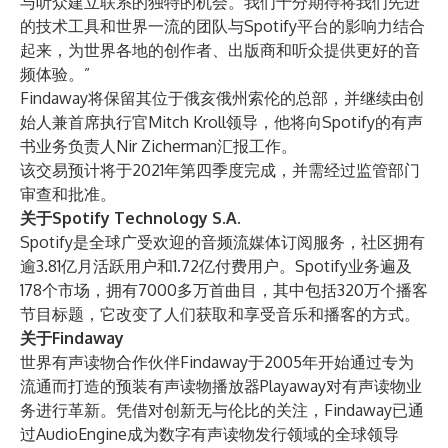
与听众建立联系的独特的机会。我们十分期待将我们先进
的技术工具和世界一流的团队与Spotify平台的影响力结合
起来，为世界各地的创作者、出版商和听众提供更好的音
频体验。”
Findaway将保留其位于俄亥俄州索伦的总部，并继续由创
始人兼首席执行官Mitch Kroll领导，他将向Spotify的有声
书业务负责人Nir Zicherman汇报工作。
该交易预计将于2021年第四季度完成，并需经过监管部门
审查和批准。
关于Spotify Technology S.A.
Spotify是全球广受欢迎的音频流媒体订阅服务，社区拥有
逾3.81亿月活跃用户和1.72亿付费用户。Spotify业务遍及
178个市场，拥有7000多万首曲目，其中包括320万个播客
节目标题，它改变了人们获取和享受音乐和播客的方式。
关于Findaway
世界有声读物合作伙伴Findaway于2005年开始通过专为
流通而打造的预装有声读物播放器Playaway对有声读物业
务进行革新。凭借对创新无与伦比的关注，Findaway已通
过AudioEngine成为数字有声读物发行领域的全球领导