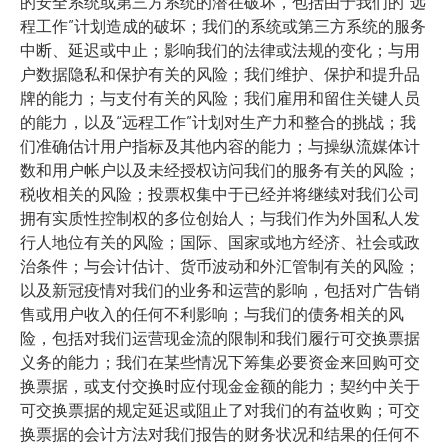
的安全系统或第三方系统的潜在破坏，包括由于我们的“远
程工作”计划造成的破坏；我们的系统或第三方系统的服务
中断、延迟或中止；影响我们的法律或法规的变化；与用
户数据隐私和保护有关的风险；我们维护、保护和提升品
牌的能力；与支付有关的风险；我们雇用和留住关键人员
的能力，以及“远程工作”计划对生产力和整合的挑战；我
们准确估计用户指标及其他内容的能力；与操纵流媒体计
数和用户帐户以及未经授权访问我们的服务有关的风险；
税收相关的风险；投票权集中于已经并将继续对我们公司
拥有实质性控制权的多位创始人；与我们作为外国私人发
行人地位有关的风险；国际、国家或地方经济、社会或政
治条件；与会计估计、货币波动和外汇管制有关的风险；
以及新冠疫情对我们的业务和运营的影响，包括对广告销
售或用户收入的任何不利影响；与我们的债务相关的风
险，包括对我们运营现金流的限制和我们履行可交换票据
义务的能力；我们在某些情况下筹集必要资金来回购可交
换票据，或支付交换时应付现金金额的能力；契约中关于
可交换票据的规定延迟或阻止了对我们的有益收购；可交
换票据的会计方法对我们报告的财务状况和结果的任何不