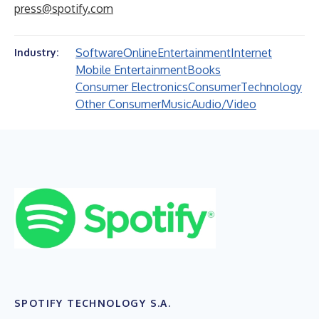
press@spotify.com
Software
Online
Entertainment
Internet
Industry:
Mobile Entertainment
Books
Consumer Electronics
Consumer
Technology
Other Consumer
Music
Audio/Video
SPOTIFY TECHNOLOGY S.A.