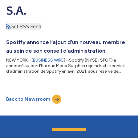
S.A.
Get RSS Feed
Spotify annonce l’ajout d’un nouveau membre
au sein de son conseil d’administration
NEW YORK--(
BUSINESS WIRE
)--Spotify (NYSE : SPOT) a
annoncé aujourd’hui que Mona Sutphen rejoindrait le conseil
d’administration de Spotify en avril 2021, sous réserve de
l’approbation des actionnaires. Mme Sutphen est conseillère en
capital investissement et cofondatrice/conseillère de plusieurs
startups technologiques. Elle a également été haut
fonctionnaire à la Maison-Blanche au cours de l’administration
Back to Newsroom
Obama. « Mona a bâti sa carrière dans les secteurs publics et
privés, en conseillant des...