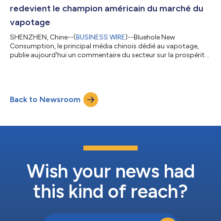
redevient le champion américain du marché du
vapotage
SHENZHEN, Chine--(
BUSINESS WIRE
)--Bluehole New
Consumption, le principal média chinois dédié au vapotage,
publie aujourd'hui un commentaire du secteur sur la prospérité
de Vuse, qui dépasse désormais Juul et redevient ainsi le
champion du marché américain du vapotage. La version
intégrale de l’article est reproduite ci-dessous: Selon Nielsen, au
cours de la période de deux semaines terminées le 9 avril 2022,
Back to Newsroom
Vuse a dépassé Juul pour devenir le n° 1 des ventes d’e-
cigarettes aux États-Unis avec...
Wish your news had
this kind of reach?