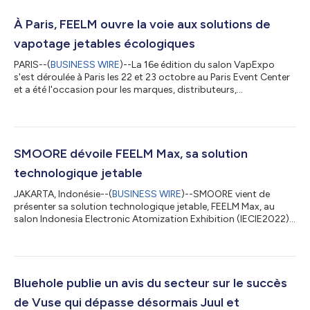
À Paris, FEELM ouvre la voie aux solutions de
vapotage jetables écologiques
PARIS--(
BUSINESS WIRE
)--La 16e édition du salon VapExpo
s'est déroulée à Paris les 22 et 23 octobre au Paris Event Center
et a été l'occasion pour les marques, distributeurs,
professionnels et consommateurs de cigarettes électroniques
de se réunir pour discuter des tendances en cours et des
nouvelles innovations dans le secteur. Fort d'un rayonnement
international et affichant une orientation européenne, le Paris
VapExpo est le salon consacré à l'industrie de la vape le plus
SMOORE dévoile FEELM Max, sa solution
influent en France....
technologique jetable
JAKARTA, Indonésie--(
BUSINESS WIRE
)--SMOORE vient de
présenter sa solution technologique jetable, FEELM Max, au
salon Indonesia Electronic Atomization Exhibition (IECIE2022),
qui s'est tenu au Jakarta International Convention and
Exhibition Center. Lors de son intervention à l'exposition,
Clayton Shen, vice-président de SMOORE et du Business Group
de FEELM, a souligné l'importance de l'innovation
technologique pour faire progresser l'industrie du vapotage.
Bluehole publie un avis du secteur sur le succès
L'IECIE fait partie des plateformes d'...
de Vuse qui dépasse désormais Juul et