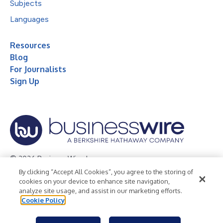
Subjects
Languages
Resources
Blog
For Journalists
Sign Up
© 2026 Business Wire, Inc.
By clicking “Accept All Cookies”, you agree to the storing of
Privacy Policy
Cookie Policy
Accessibility Statement
cookies on your device to enhance site navigation,
analyze site usage, and assist in our marketing efforts.
Terms of Use
Legal
Cookie Policy