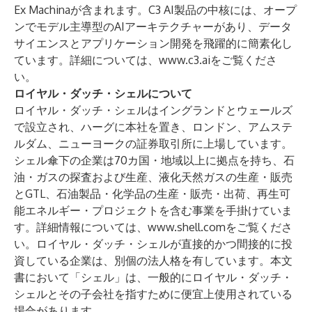
Ex Machina
が含まれます。C3 AI製品の中核には、オープ
ンで
モデル主導型のAIアーキテクチャー
があり、データ
サイエンスとアプリケーション開発を飛躍的に簡素化し
ています。詳細については、
www.c3.ai
をご覧くださ
い。
ロイヤル・ダッチ・シェルについて
ロイヤル・ダッチ・シェルはイングランドとウェールズ
で設立され、ハーグに本社を置き、ロンドン、アムステ
ルダム、ニューヨークの証券取引所に上場しています。
シェル傘下の企業は70カ国・地域以上に拠点を持ち、石
油・ガスの探査および生産、液化天然ガスの生産・販売
とGTL、石油製品・化学品の生産・販売・出荷、再生可
能エネルギー・プロジェクトを含む事業を手掛けていま
す。詳細情報については、
www.shell.com
をご覧くださ
い。ロイヤル・ダッチ・シェルが直接的かつ間接的に投
資している企業は、別個の法人格を有しています。本文
書において「シェル」は、一般的にロイヤル・ダッチ・
シェルとその子会社を指すために便宜上使用されている
場合があります。