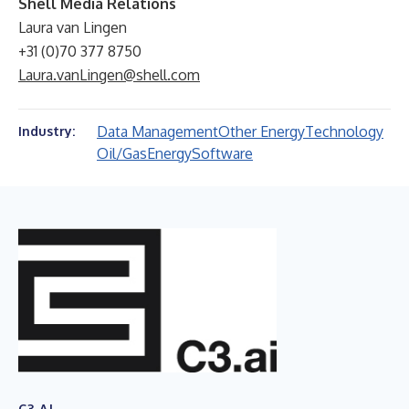
Shell Media Relations
Laura van Lingen
+31 (0)70 377 8750
Laura.vanLingen@shell.com
Data Management
Other Energy
Technology
Industry:
Oil/Gas
Energy
Software
C3.AI