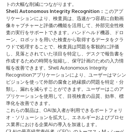
トの大幅な削減につながります。
Shell Autonomous Integrity Recognition：
このアプ
リケーションにより、検査員は、迅速かつ容易に自動画
像キャプチャーと評価の機能を活用して、外部完全性検
査の実行をサポートできます。ハンドヘルド機器、ドロ
ーン、ロボットを用いた検査から取得するデータをクラ
ウドで処理することで、検査員は問題を客観的に評価
し、見落とされていた項目を特定し、デスクで報告書を
作成するための時間を短縮し、保守計画のための入力情
報を改善できます。Shell Autonomous Integrity
Recognitionアプリケーションにより、ユーザーはマシン
ビジョンを使って外部の腐食と絶縁膜の問題を特定・分
類し、漏れを減らすことができます。ユーザーはこのア
プリケーションを使用して、目視検査の品質、効率、標
準化を改善できます。
これらの製品は、OAI加入者が利用できるポートフォリ
オ・ソリューションを拡大し、エネルギーおよびプロセ
ス業界における企業AIの導入を加速します。
C3 AIの最高経営責任者（CEO）のトーマス・M・シーベ