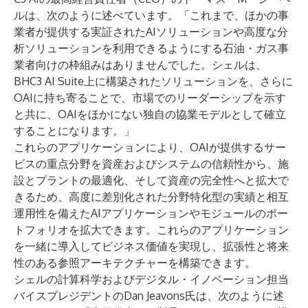
ルは、次のように述べています。「これまで、ほかの事
業者が提供する実証されたAIソリューションや高度な分
析ソリューションを利用できるようにする石油・ガス事
業者向けの枠組みはありませんでした。シェルは、
BHC3 AI Suite上に構築されたソリューションを、さらに
OAIに持ち寄ることで、市場でのリーダーシップを示す
と共に、OAIをほかにない独自の協業モデルとして確立
することになります。」
これらのアプリケーションにより、OAIが提供するサー
ビスの重点分野を資産およびシステムの信頼性から、施
設とプラントの最適化、そして資産の完全性へと拡大で
きるため、高度に差別化された分野特化型の実績と相互
運用性を備えたAIアプリケーションやモジュールのポー
トフォリオを拡大できます。これらのアプリケーション
を一緒に導入してビジネス価値を実現し、拡張性と将来
性のある参照アーキテクチャーを構築できます。
シェルの計算科学およびデジタル・イノベーション担当
バイスプレジデントのDan Jeavons氏は、次のように述