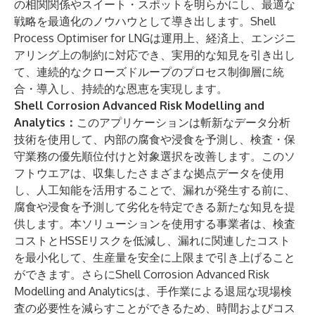
の相関関係やスイート・スポットを明らかにし、最適な
戦略を最適化のノウハウとして導き出します。Shell
Process Optimiser for LNGは運用上、経済上、エンジニ
アリング上の制約に対応でき、実用的な知見を引き出し
て、連続的なクローズドループのプロセス制御層に統
合・導入し、持続的な恩恵を実現します。
Shell Corrosion Advanced Risk Modelling and
Analytics：
このアプリケーションは斬新なデータ分析
技術を使用して、内部の腐食や浸食を予測し、検査・保
守業務の優先順位付けと対象選択を改善します。このソ
フトウエアは、収集したさまざまな拠点データを使用
し、人工知能を活用することで、漏れが発生する前に、
腐食や浸食を予測して劣化を特定できる新たな知見を提
供します。本ソリューションを使用する事業者は、検査
コストとHSSEリスクを低減し、漏れに関連したコスト
を最小化して、生産量を安全に上限まで引き上げること
ができます。さらにShell Corrosion Advanced Risk
Modelling and Analyticsは、手作業による退屈な現場検
査の必要性を減らすことができるため、時間およびコス