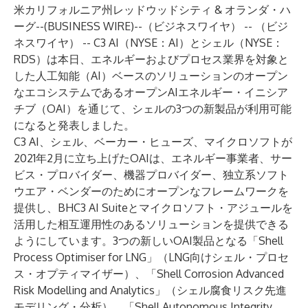
米カリフォルニア州レッドウッドシティ & オランダ・ハ
ーグ--(
BUSINESS WIRE
)--
（ビジネスワイヤ） -- （ビジ
ネスワイヤ） -- C3 AI（NYSE：AI）とシェル（NYSE：
RDS）は本日、エネルギーおよびプロセス業界を対象と
した人工知能（AI）ベースのソリューションのオープン
なエコシステムであるオープンAIエネルギー・イニシア
チブ（OAI）を通じて、シェルの3つの新製品が利用可能
になると発表しました。
C3 AI、シェル、ベーカー・ヒューズ、マイクロソフトが
2021年2月に
立ち上げた
OAIは、エネルギー事業者、サー
ビス・プロバイダー、機器プロバイダー、独立系ソフト
ウエア・ベンダーのためにオープンなフレームワークを
提供し、
BHC3 AI Suite
とマイクロソフト・アジュールを
活用した相互運用性のあるソリューションを提供できる
ようにしています。3つの新しいOAI製品となる「Shell
Process Optimiser for LNG」（LNG向けシェル・プロセ
ス・オプティマイザー）、「Shell Corrosion Advanced
Risk Modelling and Analytics」（シェル腐食リスク先進
モデリング・分析）、「Shell Autonomous Integrity