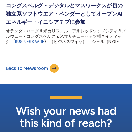
AIの会長兼最高経営責任者（CEO）のトーマス・M・シーベル
コングスベルグ・デジタルとマスワークスが初の
は、次のように述べています。「サイバーセキュリティーは実存
独立系ソフトウエア・ベンダーとしてオープンAI
する課題です。私たちはIT、OT、重要インフラのシステムにお
けるセキュリティー確保で、ステップファンクションの改善を達
エネルギー・イニシアチブに参加
成できるように、地球上の最高の頭脳を参集して、革新的なAIの
オランダ・ハーグ & 米カリフォルニア州レッドウッドシティ & ノ
開発に取り組んでいます。」 C3.ai DTIの共同ディレクターを務
ルウェー・コングスベルグ & 米マサチューセッツ州ネイティッ
め、カリフォルニア大学バークレー校でサイバーセキュリティー
ク--(
BUSINESS WIRE
)--（ビジネスワイヤ） -- シェル（NYSE：
分野の研究を専門とするS. Shankar Sastryは、次のように語って
RDS）とC3 AI（NYSE：AI）は本日、コングスベルグ・デジタル
います。「高度なAIと機械学習は、強固な防御システム...
とマスワークスがオープンAIエネルギー・イニシアチブ（OAI）
に参加すると発表しました。このイニシアチブは、エネルギーお
よびプロセス業界を対象とし、この種のものとして初の人工知能
Back to Newsroom
（AI）ベース・ソリューションのオープンなエコシステムです。
OAIは、C3 AI、シェル、ベーカー・ヒューズ、マイクロソフトが
2021年2月に立ち上げました。コングスベルグ・デジタルとマス
ワークスは、OAIに参加する最初の独立系ソフトウエア・ベンダ
ーとして、現行のサービスを補完するソリューションを提供し、
エネルギー業界のさらなる変革を支援します。コングスベルグ・
デジタルは、海運、石油・ガス、公益の顧客に次世代ソフトウエ
アとデジタル・ソリューションを提供し、地上、水中、オフショ
Wish your news had
アで安全性を向上させ、コストを削減して、時間を短縮できる
よ...
this kind of reach?