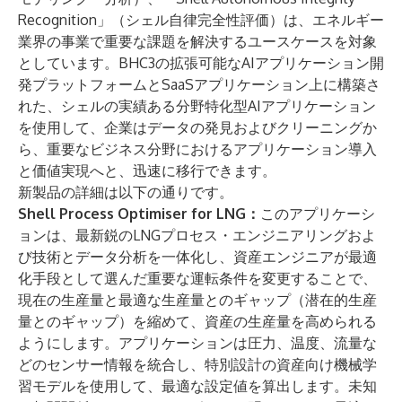
Recognition」（シェル自律完全性評価）は、エネルギー
業界の事業で重要な課題を解決するユースケースを対象
としています。BHC3の拡張可能なAIアプリケーション開
発プラットフォームとSaaSアプリケーション上に構築さ
れた、シェルの実績ある分野特化型AIアプリケーション
を使用して、企業はデータの発見およびクリーニングか
ら、重要なビジネス分野におけるアプリケーション導入
と価値実現へと、迅速に移行できます。
新製品の詳細は以下の通りです。
Shell Process Optimiser for LNG：
このアプリケーシ
ョンは、最新鋭のLNGプロセス・エンジニアリングおよ
び技術とデータ分析を一体化し、資産エンジニアが最適
化手段として選んだ重要な運転条件を変更することで、
現在の生産量と最適な生産量とのギャップ（潜在的生産
量とのギャップ）を縮めて、資産の生産量を高められる
ようにします。アプリケーションは圧力、温度、流量な
どのセンサー情報を統合し、特別設計の資産向け機械学
習モデルを使用して、最適な設定値を算出します。未知