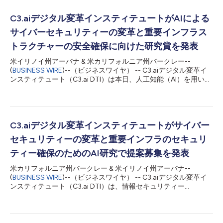
C3.aiデジタル変革インスティテュートがAIによる
サイバーセキュリティーの変革と重要インフラス
トラクチャーの安全確保に向けた研究賞を発表
米イリノイ州アーバナ & 米カリフォルニア州バークレー--
(
BUSINESS WIRE
)--（ビジネスワイヤ） -- C3.aiデジタル変革イ
ンスティテュート（C3.ai DTI）は本日、人工知能（AI）を用いた
情報セキュリティーの強化および重要インフラストラクチャーの
安全確保に焦点を当てた、C3.ai DTIが助成する先端研究賞の第3
弾を発表しました。 カリフォルニア大学バークレー校、イリノ
イ大学アーバナシャンペーン校、カーネギーメロン大学、プリン
ストン大学、シカゴ大学、スウェーデン王立工科大学（KTH）、
C3.aiデジタル変革インスティテュートがサイバー
MITの主要研究者に総額650万ドルの賞金が授与されました。 企
セキュリティーの変革と重要インフラのセキュリ
業向けAIソフトウェアのリーディングカンパニーであるC3 AIの
会長兼最高経営責任者（CEO）のトーマス・M・シーベルは、次
ティー確保のためのAI研究で提案募集を発表
のように述べています。「サイバーセキュリティーは差し迫った
米カリフォルニア州バークレー & 米イリノイ州アーバナ--
実際的問題です。私たちは、重要なインフラの安全を確保するた
(
BUSINESS WIRE
)--（ビジネスワイヤ） -- C3.aiデジタル変革イ
めの技術を進歩させる手段を一流の科学者に提供しています。」
ンスティテュート（C3.ai DTI）は、情報セキュリティー
24個のプロジェクトに、当初は期間を1年としてそれぞれ10万ド
（Infosec）を強化し、重要インフラのセキュリティーを確保で
ルから70万ドルの賞金が与えられました。 AIの強靭性：敵...
きるように設計された人工知能（AI）を用いて、デジタル変革の
科学を前進させるよう、学者、ソフトウエア開発者、研究者に呼
び掛けます。 企業AIソフトウエアの大手プロバイダーであるC3