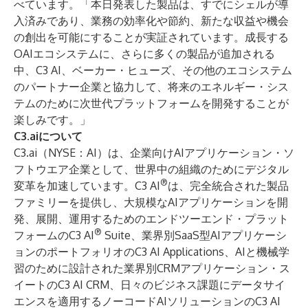
べています。「本日発表した製品は、すでにシェルが導
入済みであり、業務の効率化や節約、新たな収益や機会
の創出を可能にすることが実証されています。成長する
OAIエコシステムに、さらに多くの製品が追加される
中、C3 AI、ベーカー・ヒューズ、その他のエコシステム
のパートナー企業と協力して、将来のエネルギー・シス
テムのために次世代プラットフォームを開発することが
楽しみです。」
C3.aiについて
C3.ai（NYSE：AI）は、企業向けAIアプリケーション・ソ
フトウエア企業として、世界中の組織のためにデジタル
®
変革を加速しています。C3 AI
は、完全統合された製品
ファミリーを提供し、大規模なAIアプリケーションを開
発、展開、運用するためのエンドツーエンド・プラット
®
フォームの
C3 AI
Suite
、業界別SaaS型AIアプリケーシ
ョンのポートフォリオの
C3 AI Applications
、AIと機械学
習のために設計された業界別CRMアプリケーション・ス
イートの
C3 AI CRM
、日々のビジネス課題にデータサイ
エンスを適用するノーコードAIソリューションの
C3 AI