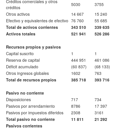
Créditos comerciales y otros
5030
3755
créditos
Otros activos
14 667
15 240
Efectivo y equivalentes de efectivo
76 760
55 685
Total de activos corrientes
343 510
339 635
Activos totales
521 941
526 286
Recursos propios y pasivos
Capital suscrito
1
1
Reserva de capital
444 951
461 086
Déficit acumulado
(60 837)
(68 133)
Otros ingresos globales
1602
763
Total de recursos propios
385 718
393 716
Pasivo no corriente
Disposiciones
717
734
Pasivos por arrendamiento
8786
17 397
Pasivos por impuestos diferidos
2308
3161
Total pasivo no corriente
11 811
21 292
Pasivos corrientes