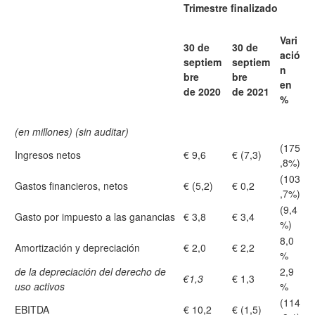
Trimestre finalizado
Vari
30 de
30 de
ació
septiem
septiem
n
bre
bre
en
de 2020
de 2021
%
(en millones) (sin auditar)
(175
Ingresos netos
€ 9,6
€ (7,3)
,8%)
(103
Gastos financieros, netos
€ (5,2)
€ 0,2
,7%)
(9,4
Gasto por impuesto a las ganancias
€ 3,8
€ 3,4
%)
8,0
Amortización y depreciación
€ 2,0
€ 2,2
%
de la depreciación del derecho de
2,9
€1,3
€ 1,3
uso activos
%
(114
EBITDA
€ 10,2
€ (1,5)