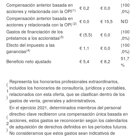
Compensación anterior basada en
(100
€ 0,2
€ 0,0
(1)
acciones y relacionada con la OPI
,0%)
Compensación anterior basada en
€ 0,0
€ 15,5
N/D
(2)
acciones y relacionada con la OPI
Gastos de financiación de los
(100
€ (5,5)
€ 0,0
(3)
préstamos a los accionistas
,0%)
Efecto del impuesto a las
(100
€ 1,1
€ 0,0
(4)
ganancias
,0%)
51,7
Beneficio neto ajustado
€ 5,4
€ 8,2
%
Representa los honorarios profesionales extraordinarios,
(
incluidos los honorarios de consultoría, jurídicos y contables,
1
relacionados con esta oferta, que se clasifican dentro de los
)
gastos de venta, generales y administrativos.
En el ejercicio 2021, determinados miembros del personal
directivo clave recibieron una compensación única basada en
(
acciones, estos gastos se reconocerán según los calendarios
2
de adquisición de derechos definidos en los períodos futuros.
)
No consideramos que estos gastos sean indicativos de