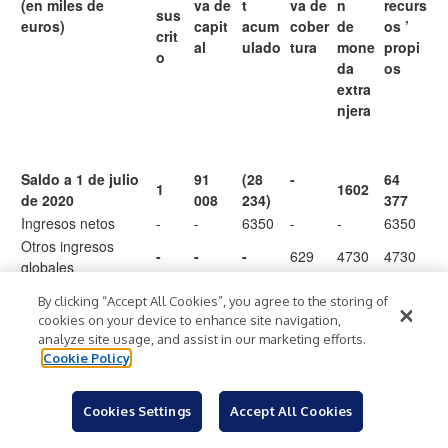
(en miles de
va de
t
va de
n
recurs
sus
euros)
capit
acum
cober
de
os ’
crit
al
ulado
tura
mone
propi
o
da
os
extra
njera
Saldo a 1 de julio
91
(28
-
64
1
1602
de 2020
008
234)
377
Ingresos netos
-
-
6350
-
-
6350
Otros ingresos
-
-
-
629
4730
4730
globales
Ingresos
11
-
-
6350
629
4730
By clicking “Accept All Cookies”, you agree to the storing of
generales
080
cookies on your device to enhance site navigation,
Compensación en
analyze site usage, and assist in our marketing efforts.
-
7
-
-
7
acciones
Cookie Policy
Saldo a 30 de
91
(18
74
septiembre de
1
629
1602
015
605)
642
Cookies Settings
Accept All Cookies
2020