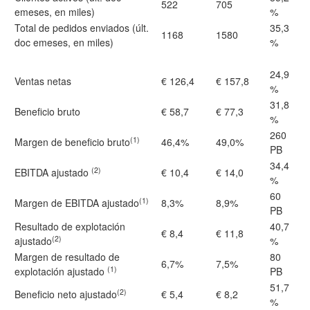
522
705
emeses, en miles)
%
Total de pedidos enviados (últ.
35,3
1168
1580
doc emeses, en miles)
%
24,9
Ventas netas
€ 126,4
€ 157,8
%
31,8
Beneficio bruto
€ 58,7
€ 77,3
%
260
(1)
Margen de beneficio bruto
46,4%
49,0%
PB
34,4
(2)
EBITDA ajustado
€ 10,4
€ 14,0
%
60
(1)
Margen de EBITDA ajustado
8,3%
8,9%
PB
Resultado de explotación
40,7
€ 8,4
€ 11,8
(2)
ajustado
%
Margen de resultado de
80
6,7%
7,5%
(1)
explotación ajustado
PB
51,7
(2)
Beneficio neto ajustado
€ 5,4
€ 8,2
%