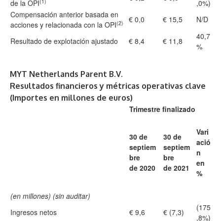
(1)
de la OPI
,0%)
Compensación anterior basada en
€ 0,0
€ 15,5
N/D
(2)
acciones y relacionada con la OPI
40,7
Resultado de explotación ajustado
€ 8,4
€ 11,8
%
MYT Netherlands Parent B.V.
Resultados financieros y métricas operativas clave
(Importes en millones de euros)
Trimestre finalizado
Vari
30 de
30 de
ació
septiem
septiem
n
bre
bre
en
de 2020
de 2021
%
(en millones) (sin auditar)
(175
Ingresos netos
€ 9,6
€ (7,3)
,8%)