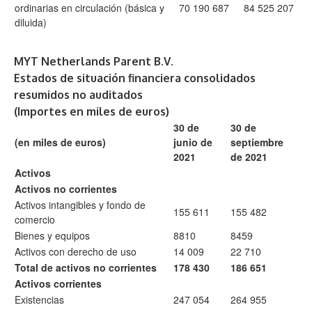
ordinarias en circulación (básica y
70 190 687
84 525 207
diluida)
MYT Netherlands Parent B.V.
Estados de situación financiera consolidados
resumidos no auditados
(Importes en miles de euros)
30 de
30 de
(en miles de euros)
junio de
septiembre
2021
de 2021
Activos
Activos no corrientes
Activos intangibles y fondo de
155 611
155 482
comercio
Bienes y equipos
8810
8459
Activos con derecho de uso
14 009
22 710
Total de activos no corrientes
178 430
186 651
Activos corrientes
Existencias
247 054
264 955