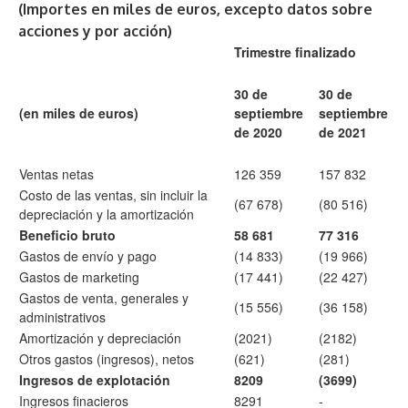
(Importes en miles de euros, excepto datos sobre
acciones y por acción)
Trimestre finalizado
30 de
30 de
(en miles de euros)
septiembre
septiembre
de 2020
de 2021
Ventas netas
126 359
157 832
Costo de las ventas, sin incluir la
(67 678)
(80 516)
depreciación y la amortización
Beneficio bruto
58 681
77 316
Gastos de envío y pago
(14 833)
(19 966)
Gastos de marketing
(17 441)
(22 427)
Gastos de venta, generales y
(15 556)
(36 158)
administrativos
Amortización y depreciación
(2021)
(2182)
Otros gastos (ingresos), netos
(621)
(281)
Ingresos de explotación
8209
(3699)
Ingresos finacieros
8291
-