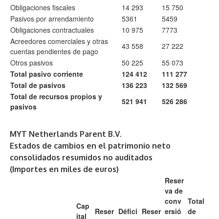
Obligaciones fiscales
14 293
15 750
Pasivos por arrendamiento
5361
5459
Obligaciones contractuales
10 975
7773
Acreedores comerciales y otras
43 558
27 222
cuentas pendientes de pago
Otros pasivos
50 225
55 073
Total pasivo corriente
124 412
111 277
Total de pasivos
136 223
132 569
Total de recursos propios y
521 941
526 286
pasivos
MYT Netherlands Parent B.V.
Estados de cambios en el patrimonio neto
consolidados resumidos no auditados
(Importes en miles de euros)
Reser
va de
conv
Total
Cap
Reser
Défici
Reser
ersió
de
ital