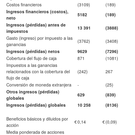
Costos financieros
(3109)
(189)
Ingresos financieros (costos),
5182
(189)
neto
Ingresos (pérdidas) antes de
13 391
(3888)
impuestos
Gasto (ingreso) por impuesto a las
(3762)
(3408)
ganancias
Ingresos (pérdidas) netos
9629
(7296)
Cobertura del flujo de caja
871
(1081)
Impuestos a las ganancias
relacionados con la cobertura del
(242)
267
flujo de caja
Conversión de moneda extranjera
-
(25)
Otros ingresos (pérdidas)
629
(839)
globales
Ingresos (pérdidas) globales
10 258
(8136)
Beneficios básicos y diluidos por
€
0,14
€
(0,09)
acción
Media ponderada de acciones