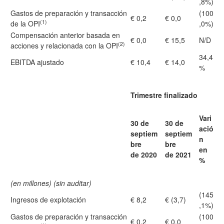
,8%)
Gastos de preparación y transacción
(100
€ 0,2
€ 0,0
(1)
de la OPI
,0%)
Compensación anterior basada en
€ 0,0
€ 15,5
N/D
(2)
acciones y relacionada con la OPI
34,4
EBITDA ajustado
€ 10,4
€ 14,0
%
Trimestre finalizado
Vari
30 de
30 de
ació
septiem
septiem
n
bre
bre
en
de 2020
de 2021
%
(en millones) (sin auditar)
(145
Ingresos de explotación
€ 8,2
€ (3,7)
,1%)
Gastos de preparación y transacción
(100
€ 0,2
€ 0,0